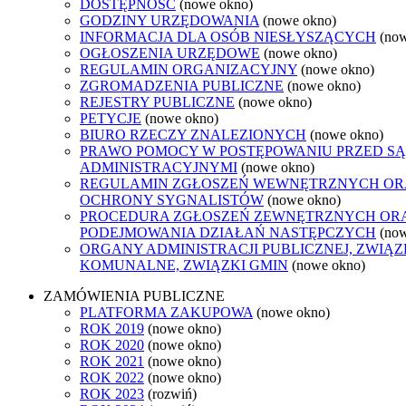
DOSTĘPNOŚĆ
(nowe okno)
GODZINY URZĘDOWANIA
(nowe okno)
INFORMACJA DLA OSÓB NIESŁYSZĄCYCH
(no
OGŁOSZENIA URZĘDOWE
(nowe okno)
REGULAMIN ORGANIZACYJNY
(nowe okno)
ZGROMADZENIA PUBLICZNE
(nowe okno)
REJESTRY PUBLICZNE
(nowe okno)
PETYCJE
(nowe okno)
BIURO RZECZY ZNALEZIONYCH
(nowe okno)
PRAWO POMOCY W POSTĘPOWANIU PRZED S
ADMINISTRACYJNYMI
(nowe okno)
REGULAMIN ZGŁOSZEŃ WEWNĘTRZNYCH OR
OCHRONY SYGNALISTÓW
(nowe okno)
PROCEDURA ZGŁOSZEŃ ZEWNĘTRZNYCH OR
PODEJMOWANIA DZIAŁAŃ NASTĘPCZYCH
(no
ORGANY ADMINISTRACJI PUBLICZNEJ, ZWIĄZ
KOMUNALNE, ZWIĄZKI GMIN
(nowe okno)
ZAMÓWIENIA PUBLICZNE
PLATFORMA ZAKUPOWA
(nowe okno)
ROK 2019
(nowe okno)
ROK 2020
(nowe okno)
ROK 2021
(nowe okno)
ROK 2022
(nowe okno)
ROK 2023
(rozwiń)