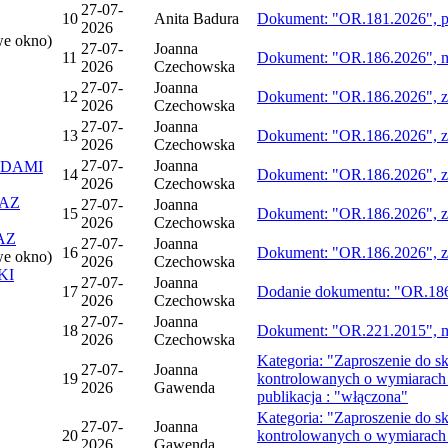
27-07-
10
Anita Badura
Dokument: "OR.181.2026", pu
2026
we okno)
27-07-
Joanna
11
Dokument: "OR.186.2026", mo
2026
Czechowska
27-07-
Joanna
12
Dokument: "OR.186.2026", zm
2026
Czechowska
27-07-
Joanna
13
Dokument: "OR.186.2026", zmi
2026
Czechowska
27-07-
Joanna
ĄDAMI
14
Dokument: "OR.186.2026", zm
2026
Czechowska
AZ
27-07-
Joanna
15
Dokument: "OR.186.2026", zmi
2026
Czechowska
AZ
27-07-
Joanna
16
Dokument: "OR.186.2026", zm
we okno)
2026
Czechowska
KI
27-07-
Joanna
17
Dodanie dokumentu: "OR.186
2026
Czechowska
27-07-
Joanna
18
Dokument: "OR.221.2015", mo
2026
Czechowska
Kategoria: "Zaproszenie do s
27-07-
Joanna
19
kontrolowanych o wymiarach 
2026
Gawenda
publikacja : "włączona"
Kategoria: "Zaproszenie do s
27-07-
Joanna
20
kontrolowanych o wymiarach 
2026
Gawenda