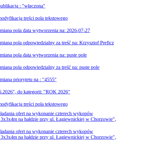
blikacja : "włączona"
dyfikacja treści pola tekstowego
iana pola data wytworzenia na: 2026-07-27
ana pola odpowiedzialny za treść na: Krzysztof Preficz
iana pola data wytworzenia na: puste pole
ana pola odpowiedzialny za treść na: puste pole
iana priorytetu na : "4555"
.2026", do kategorii: "ROK 2026"
dyfikacja treści pola tekstowego
kładania ofert na wykonanie czterech wykopów
3x3x4m na hałdzie przy ul. Łagiewnickiej w Chorzowie",
kładania ofert na wykonanie czterech wykopów
3x3x4m na hałdzie przy ul. Łagiewnickiej w Chorzowie",