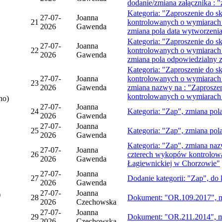
dodanie/zmiana załącznika : 
Kategoria: "Zaproszenie do s
27-07-
Joanna
21
kontrolowanych o wymiarach 
2026
Gawenda
zmiana pola data wytworzenia
Kategoria: "Zaproszenie do s
27-07-
Joanna
22
kontrolowanych o wymiarach 
2026
Gawenda
zmiana pola odpowiedzialny z
Kategoria: "Zaproszenie do s
27-07-
Joanna
kontrolowanych o wymiarach 
23
2026
Gawenda
zmiana nazwy na : "Zaprosze
kontrolowanych o wymiarach 
no)
27-07-
Joanna
24
Kategoria: "Zap", zmiana pola
2026
Gawenda
27-07-
Joanna
25
Kategoria: "Zap", zmiana pola
2026
Gawenda
Kategoria: "Zap", zmiana naz
27-07-
Joanna
26
czterech wykopów kontrolowa
2026
Gawenda
Łagiewnickiej w Chorzowie"
27-07-
Joanna
27
Dodanie kategorii: "Zap", do
2026
Gawenda
27-07-
Joanna
)
28
Dokument: "OR.109.2017", mo
2026
Czechowska
27-07-
Joanna
29
Dokument: "OR.211.2014", mo
2026
Czechowska