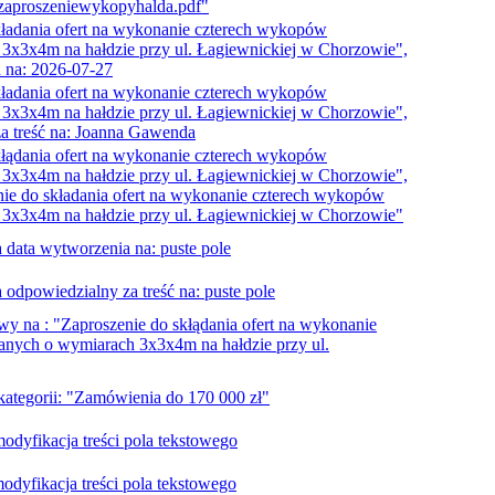
"zaproszeniewykopyhalda.pdf"
kładania ofert na wykonanie czterech wykopów
3x3x4m na hałdzie przy ul. Łagiewnickiej w Chorzowie",
 na: 2026-07-27
kładania ofert na wykonanie czterech wykopów
3x3x4m na hałdzie przy ul. Łagiewnickiej w Chorzowie",
a treść na: Joanna Gawenda
kłądania ofert na wykonanie czterech wykopów
3x3x4m na hałdzie przy ul. Łagiewnickiej w Chorzowie",
nie do składania ofert na wykonanie czterech wykopów
3x3x4m na hałdzie przy ul. Łagiewnickiej w Chorzowie"
 data wytworzenia na: puste pole
 odpowiedzialny za treść na: puste pole
wy na : "Zaproszenie do skłądania ofert na wykonanie
nych o wymiarach 3x3x4m na hałdzie przy ul.
 kategorii: "Zamówienia do 170 000 zł"
dyfikacja treści pola tekstowego
dyfikacja treści pola tekstowego