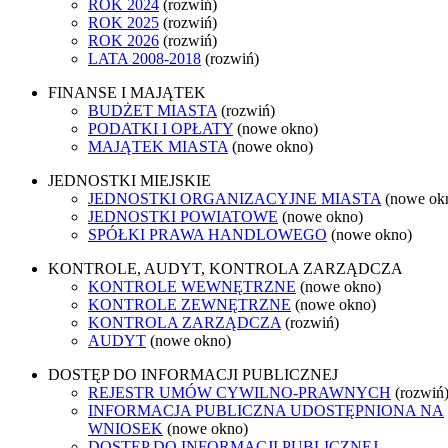
ROK 2024
(rozwiń)
ROK 2025
(rozwiń)
ROK 2026
(rozwiń)
LATA 2008-2018
(rozwiń)
FINANSE I MAJĄTEK
BUDŻET MIASTA
(rozwiń)
PODATKI I OPŁATY
(nowe okno)
MAJĄTEK MIASTA
(nowe okno)
JEDNOSTKI MIEJSKIE
JEDNOSTKI ORGANIZACYJNE MIASTA
(nowe ok
JEDNOSTKI POWIATOWE
(nowe okno)
SPÓŁKI PRAWA HANDLOWEGO
(nowe okno)
KONTROLE, AUDYT, KONTROLA ZARZĄDCZA
KONTROLE WEWNĘTRZNE
(nowe okno)
KONTROLE ZEWNĘTRZNE
(nowe okno)
KONTROLA ZARZĄDCZA
(rozwiń)
AUDYT
(nowe okno)
DOSTĘP DO INFORMACJI PUBLICZNEJ
REJESTR UMÓW CYWILNO-PRAWNYCH
(rozwiń
INFORMACJA PUBLICZNA UDOSTĘPNIONA NA
WNIOSEK
(nowe okno)
DOSTĘP DO INFORMACJI PUBLICZNEJ