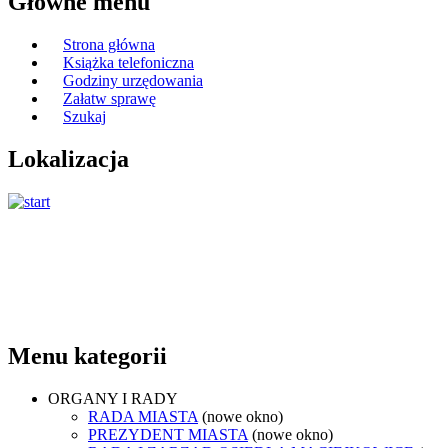
Główne menu
Strona główna
Książka telefoniczna
Godziny urzędowania
Załatw sprawę
Szukaj
Lokalizacja
Menu kategorii
ORGANY I RADY
RADA MIASTA
(nowe okno)
PREZYDENT MIASTA
(nowe okno)