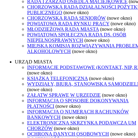
RADA I ZARZĄD OSIEDLA MACIEJKOWICE
(now
CHORZOWSKA RADA DZIAŁALNOŚCI POŻYTK
PUBLICZNEGO
(nowe okno)
CHORZOWSKA RADA SENIORÓW
(nowe okno)
POWIATOWA RADA RYNKU PRACY
(nowe okno)
MŁODZIEŻOWA RADA MIASTA
(nowe okno)
POWIATOWA SPOŁECZNA RADA DS. OSÓB
NIEPEŁNOSPRAWNYCH
(nowe okno)
MIEJSKA KOMISJA ROZWIĄZYWANIA PROBL
ALKOHOLOWYCH
(nowe okno)
URZĄD MIASTA
INFORMACJE PODSTAWOWE (KONTAKT, NIP, 
(nowe okno)
KSIĄŻKA TELEFONICZNA
(nowe okno)
WYDZIAŁY, BIURA, STANOWISKA SAMODZIEL
(nowe okno)
ZAŁATW SPRAWĘ W URZĘDZIE
(nowe okno)
INFORMACJA O SPOSOBIE DOKONYWANIA
PŁATNOŚCI
(nowe okno)
INFORMACJA O NUMERACH RACHUNKÓW
BANKOWYCH
(nowe okno)
ELEKTRONICZNA SKRZYNKA PODAWCZA UM
CHORZÓW
(nowe okno)
OCHRONA DANYCH OSOBOWYCH
(nowe okno)