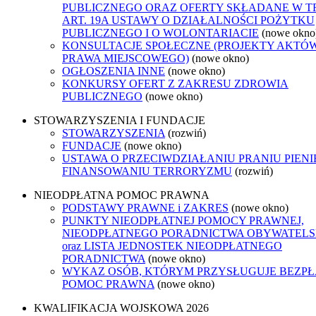
PUBLICZNEGO ORAZ OFERTY SKŁADANE W T
ART. 19A USTAWY O DZIAŁALNOŚCI POŻYTKU
PUBLICZNEGO I O WOLONTARIACIE
(nowe okno
KONSULTACJE SPOŁECZNE (PROJEKTY AKTÓ
PRAWA MIEJSCOWEGO)
(nowe okno)
OGŁOSZENIA INNE
(nowe okno)
KONKURSY OFERT Z ZAKRESU ZDROWIA
PUBLICZNEGO
(nowe okno)
STOWARZYSZENIA I FUNDACJE
STOWARZYSZENIA
(rozwiń)
FUNDACJE
(nowe okno)
USTAWA O PRZECIWDZIAŁANIU PRANIU PIENI
FINANSOWANIU TERRORYZMU
(rozwiń)
NIEODPŁATNA POMOC PRAWNA
PODSTAWY PRAWNE i ZAKRES
(nowe okno)
PUNKTY NIEODPŁATNEJ POMOCY PRAWNEJ,
NIEODPŁATNEGO PORADNICTWA OBYWATELS
oraz LISTA JEDNOSTEK NIEODPŁATNEGO
PORADNICTWA
(nowe okno)
WYKAZ OSÓB, KTÓRYM PRZYSŁUGUJE BEZP
POMOC PRAWNA
(nowe okno)
KWALIFIKACJA WOJSKOWA 2026