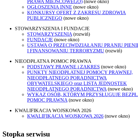
PRAWA MIEJSCOWEGO)
(nowe okno)
OGŁOSZENIA INNE
(nowe okno)
KONKURSY OFERT Z ZAKRESU ZDROWIA
PUBLICZNEGO
(nowe okno)
STOWARZYSZENIA I FUNDACJE
STOWARZYSZENIA
(rozwiń)
FUNDACJE
(nowe okno)
USTAWA O PRZECIWDZIAŁANIU PRANIU PIEN
I FINANSOWANIU TERRORYZMU
(rozwiń)
NIEODPŁATNA POMOC PRAWNA
PODSTAWY PRAWNE i ZAKRES
(nowe okno)
PUNKTY NIEODPŁATNEJ POMOCY PRAWNEJ,
NIEODPŁATNEGO PORADNICTWA
OBYWATELSKIEGO oraz LISTA JEDNOSTEK
NIEODPŁATNEGO PORADNICTWA
(nowe okno)
WYKAZ OSÓB, KTÓRYM PRZYSŁUGUJE BEZP
POMOC PRAWNA
(nowe okno)
KWALIFIKACJA WOJSKOWA 2026
KWALIFIKACJA WOJSKOWA 2026
(nowe okno)
Stopka serwisu