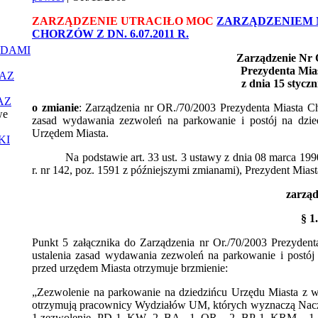
ZARZĄDZENIE UTRACIŁO MOC
ZARZĄDZENIEM N
CHORZÓW Z DN. 6.07.2011 R.
ĄDAMI
Zarządzenie Nr O
Prezydenta Mia
AZ
z dnia 15 stycz
AZ
o zmianie
: Zarządzenia nr OR./70/2003 Prezydenta Miasta C
we
zasad wydawania zezwoleń na parkowanie i postój na dzie
Urzędem Miasta.
KI
Na podstawie art. 33 ust. 3 ustawy z dnia 08 marca 199
r. nr 142, poz. 1591 z późniejszymi zmianami), Prezydent Miast
zarząd
§ 1.
Punkt 5 załącznika do Zarządzenia nr Or./70/2003 Prezyden
ustalenia zasad wydawania zezwoleń na parkowanie i postój
przed urzędem Miasta otrzymuje brzmienie:
„Zezwolenie na parkowanie na dziedzińcu Urzędu Miasta z w
otrzymują pracownicy Wydziałów UM, których wyznaczą Naczeln
1 zezwolenie, PD-1, KW- 2, BA– 1, OR – 2, BP-1, KRM – 1, 