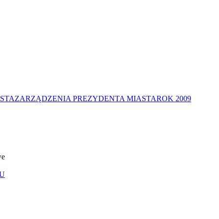
STA
ZARZĄDZENIA PREZYDENTA MIASTA
ROK 2009
we
U