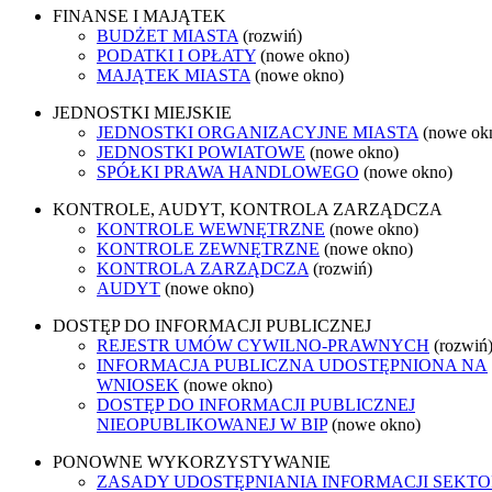
FINANSE I MAJĄTEK
BUDŻET MIASTA
(rozwiń)
PODATKI I OPŁATY
(nowe okno)
MAJĄTEK MIASTA
(nowe okno)
JEDNOSTKI MIEJSKIE
JEDNOSTKI ORGANIZACYJNE MIASTA
(nowe ok
JEDNOSTKI POWIATOWE
(nowe okno)
SPÓŁKI PRAWA HANDLOWEGO
(nowe okno)
KONTROLE, AUDYT, KONTROLA ZARZĄDCZA
KONTROLE WEWNĘTRZNE
(nowe okno)
KONTROLE ZEWNĘTRZNE
(nowe okno)
KONTROLA ZARZĄDCZA
(rozwiń)
AUDYT
(nowe okno)
DOSTĘP DO INFORMACJI PUBLICZNEJ
REJESTR UMÓW CYWILNO-PRAWNYCH
(rozwiń
INFORMACJA PUBLICZNA UDOSTĘPNIONA NA
WNIOSEK
(nowe okno)
DOSTĘP DO INFORMACJI PUBLICZNEJ
NIEOPUBLIKOWANEJ W BIP
(nowe okno)
PONOWNE WYKORZYSTYWANIE
ZASADY UDOSTĘPNIANIA INFORMACJI SEKT