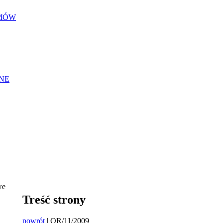
EMÓW
NE
we
Treść strony
powrót
| OR/11/2009