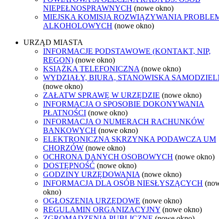
NIEPEŁNOSPRAWNYCH
(nowe okno)
MIEJSKA KOMISJA ROZWIĄZYWANIA PROBL
ALKOHOLOWYCH
(nowe okno)
URZĄD MIASTA
INFORMACJE PODSTAWOWE (KONTAKT, NIP,
REGON)
(nowe okno)
KSIĄŻKA TELEFONICZNA
(nowe okno)
WYDZIAŁY, BIURA, STANOWISKA SAMODZIEL
(nowe okno)
ZAŁATW SPRAWĘ W URZĘDZIE
(nowe okno)
INFORMACJA O SPOSOBIE DOKONYWANIA
PŁATNOŚCI
(nowe okno)
INFORMACJA O NUMERACH RACHUNKÓW
BANKOWYCH
(nowe okno)
ELEKTRONICZNA SKRZYNKA PODAWCZA UM
CHORZÓW
(nowe okno)
OCHRONA DANYCH OSOBOWYCH
(nowe okno)
DOSTĘPNOŚĆ
(nowe okno)
GODZINY URZĘDOWANIA
(nowe okno)
INFORMACJA DLA OSÓB NIESŁYSZĄCYCH
(no
okno)
OGŁOSZENIA URZĘDOWE
(nowe okno)
REGULAMIN ORGANIZACYJNY
(nowe okno)
ZGROMADZENIA PUBLICZNE
(nowe okno)