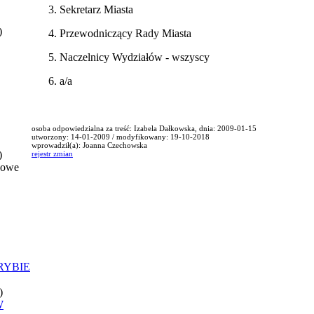
Sekretarz Miasta
)
Przewodniczący Rady Miasta
Naczelnicy Wydziałów - wszyscy
a/a
osoba odpowiedzialna za treść: Izabela Dałkowska, dnia: 2009-01-15
utworzony: 14-01-2009 / modyfikowany: 19-10-2018
wprowadził(a): Joanna Czechowska
)
rejestr zmian
nowe
RYBIE
)
W