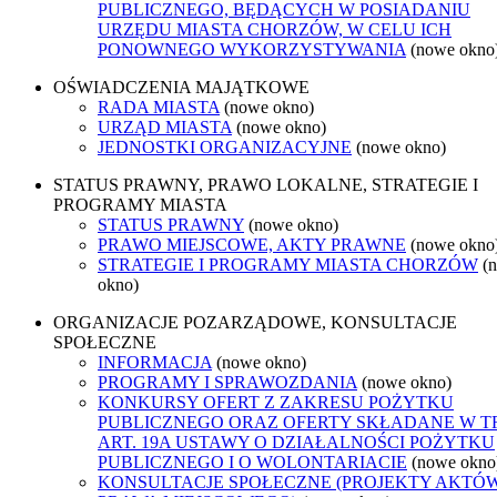
PUBLICZNEGO, BĘDĄCYCH W POSIADANIU
URZĘDU MIASTA CHORZÓW, W CELU ICH
PONOWNEGO WYKORZYSTYWANIA
(nowe okno
OŚWIADCZENIA MAJĄTKOWE
RADA MIASTA
(nowe okno)
URZĄD MIASTA
(nowe okno)
JEDNOSTKI ORGANIZACYJNE
(nowe okno)
STATUS PRAWNY, PRAWO LOKALNE, STRATEGIE I
PROGRAMY MIASTA
STATUS PRAWNY
(nowe okno)
PRAWO MIEJSCOWE, AKTY PRAWNE
(nowe okno
STRATEGIE I PROGRAMY MIASTA CHORZÓW
(
okno)
ORGANIZACJE POZARZĄDOWE, KONSULTACJE
SPOŁECZNE
INFORMACJA
(nowe okno)
PROGRAMY I SPRAWOZDANIA
(nowe okno)
KONKURSY OFERT Z ZAKRESU POŻYTKU
PUBLICZNEGO ORAZ OFERTY SKŁADANE W T
ART. 19A USTAWY O DZIAŁALNOŚCI POŻYTKU
PUBLICZNEGO I O WOLONTARIACIE
(nowe okno
KONSULTACJE SPOŁECZNE (PROJEKTY AKTÓ