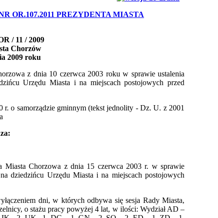
R OR.107.2011 PREZYDENTA MIASTA
R / 11 / 2009
sta Chorzów
nia 2009 roku
horzowa z dnia 10 czerwca 2003 roku w sprawie ustalenia
dzińcu Urzędu Miasta i na miejscach postojowych przed
0 r. o samorządzie gminnym (tekst jednolity - Dz. U. z 2001
a
za:
ta Miasta Chorzowa z dnia 15 czerwca 2003 r. w sprawie
 na dziedzińcu Urzędu Miasta i na miejscach postojowych
yłączeniem dni, w których odbywa się sesja Rady Miasta,
icy, o stażu pracy powyżej 4 lat, w ilości: Wydział AD –
IK - 2 ,UK –1, DG – 1, GN – 2, SO – 2, ED – 1, ZD – 1,