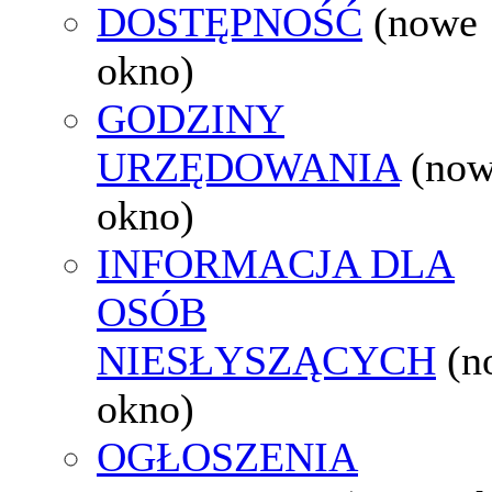
DOSTĘPNOŚĆ
(nowe
okno)
GODZINY
URZĘDOWANIA
(no
okno)
INFORMACJA DLA
OSÓB
NIESŁYSZĄCYCH
(n
okno)
OGŁOSZENIA