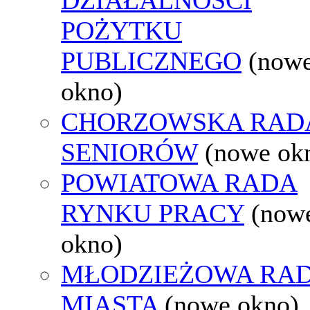
POŻYTKU
PUBLICZNEGO
(now
okno)
CHORZOWSKA RAD
SENIORÓW
(nowe ok
POWIATOWA RADA
RYNKU PRACY
(now
okno)
MŁODZIEŻOWA RA
MIASTA
(nowe okno)