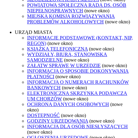
POWIATOWA SPOŁECZNA RADA DS. OSÓB
NIEPEŁNOSPRAWNYCH
(nowe okno)
MIEJSKA KOMISJA ROZWIĄZYWANIA
PROBLEMÓW ALKOHOLOWYCH
(nowe okno)
URZĄD MIASTA
INFORMACJE PODSTAWOWE (KONTAKT, NIP,
REGON)
(nowe okno)
KSIĄŻKA TELEFONICZNA
(nowe okno)
WYDZIAŁY, BIURA, STANOWISKA
SAMODZIELNE
(nowe okno)
ZAŁATW SPRAWĘ W URZĘDZIE
(nowe okno)
INFORMACJA O SPOSOBIE DOKONYWANIA
PŁATNOŚCI
(nowe okno)
INFORMACJA O NUMERACH RACHUNKÓW
BANKOWYCH
(nowe okno)
ELEKTRONICZNA SKRZYNKA PODAWCZA
UM CHORZÓW
(nowe okno)
OCHRONA DANYCH OSOBOWYCH
(nowe
okno)
DOSTĘPNOŚĆ
(nowe okno)
GODZINY URZĘDOWANIA
(nowe okno)
INFORMACJA DLA OSÓB NIESŁYSZĄCYCH
(nowe okno)
OGŁOSZENIA URZĘDOWE
(nowe okno)