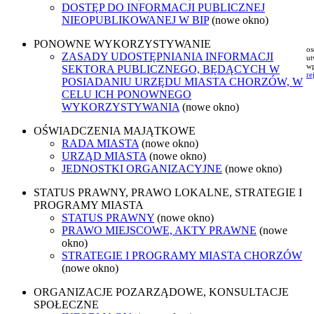
DOSTĘP DO INFORMACJI PUBLICZNEJ
NIEOPUBLIKOWANEJ W BIP
(nowe okno)
PONOWNE WYKORZYSTYWANIE
os
ZASADY UDOSTĘPNIANIA INFORMACJI
ut
wp
SEKTORA PUBLICZNEGO, BĘDĄCYCH W
re
POSIADANIU URZĘDU MIASTA CHORZÓW, W
CELU ICH PONOWNEGO
WYKORZYSTYWANIA
(nowe okno)
OŚWIADCZENIA MAJĄTKOWE
RADA MIASTA
(nowe okno)
URZĄD MIASTA
(nowe okno)
JEDNOSTKI ORGANIZACYJNE
(nowe okno)
STATUS PRAWNY, PRAWO LOKALNE, STRATEGIE I
PROGRAMY MIASTA
STATUS PRAWNY
(nowe okno)
PRAWO MIEJSCOWE, AKTY PRAWNE
(nowe
okno)
STRATEGIE I PROGRAMY MIASTA CHORZÓW
(nowe okno)
ORGANIZACJE POZARZĄDOWE, KONSULTACJE
SPOŁECZNE