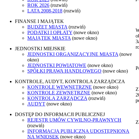
ROK 2026
(rozwiń)
LATA 2008-2018
(rozwiń)
FINANSE I MAJĄTEK
BUDŻET MIASTA
(rozwiń)
W
PODATKI I OPŁATY
(nowe okno)
o
MAJĄTEK MIASTA
(nowe okno)
3
r
JEDNOSTKI MIEJSKIE
JEDNOSTKI ORGANIZACYJNE MIASTA
(nowe
okno)
JEDNOSTKI POWIATOWE
(nowe okno)
P
SPÓŁKI PRAWA HANDLOWEGO
(nowe okno)
KONTROLE, AUDYT, KONTROLA ZARZĄDCZA
KONTROLE WEWNĘTRZNE
(nowe okno)
Z
KONTROLE ZEWNĘTRZNE
(nowe okno)
2
KONTROLA ZARZĄDCZA
(rozwiń)
p
AUDYT
(nowe okno)
DOSTĘP DO INFORMACJI PUBLICZNEJ
REJESTR UMÓW CYWILNO-PRAWNYCH
Z
(rozwiń)
INFORMACJA PUBLICZNA UDOSTĘPNIONA
NA WNIOSEK
(nowe okno)