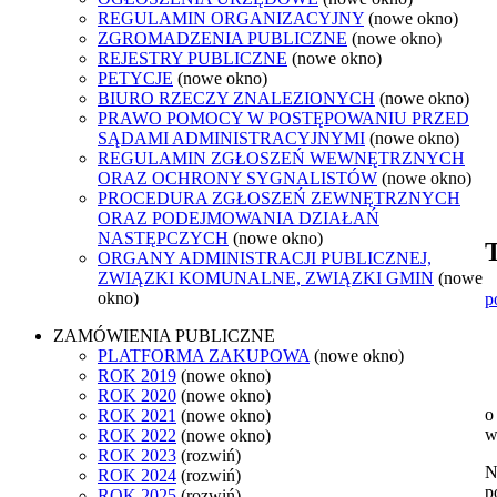
REGULAMIN ORGANIZACYJNY
(nowe okno)
ZGROMADZENIA PUBLICZNE
(nowe okno)
REJESTRY PUBLICZNE
(nowe okno)
PETYCJE
(nowe okno)
BIURO RZECZY ZNALEZIONYCH
(nowe okno)
PRAWO POMOCY W POSTĘPOWANIU PRZED
SĄDAMI ADMINISTRACYJNYMI
(nowe okno)
REGULAMIN ZGŁOSZEŃ WEWNĘTRZNYCH
ORAZ OCHRONY SYGNALISTÓW
(nowe okno)
PROCEDURA ZGŁOSZEŃ ZEWNĘTRZNYCH
ORAZ PODEJMOWANIA DZIAŁAŃ
NASTĘPCZYCH
(nowe okno)
T
ORGANY ADMINISTRACJI PUBLICZNEJ,
ZWIĄZKI KOMUNALNE, ZWIĄZKI GMIN
(nowe
okno)
p
ZAMÓWIENIA PUBLICZNE
PLATFORMA ZAKUPOWA
(nowe okno)
ROK 2019
(nowe okno)
ROK 2020
(nowe okno)
o
ROK 2021
(nowe okno)
w
ROK 2022
(nowe okno)
ROK 2023
(rozwiń)
N
ROK 2024
(rozwiń)
p
ROK 2025
(rozwiń)