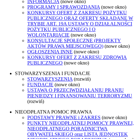
INFORMACJA
(nowe okno)
PROGRAMY I SPRAWOZDANIA
(nowe okno)
KONKURSY OFERT Z ZAKRESU POŻYTKU
PUBLICZNEGO ORAZ OFERTY SKŁADANE W
TRYBIE ART. 19A USTAWY O DZIAŁALNOŚCI
POŻYTKU PUBLICZNEGO I O
WOLONTARIACIE
(nowe okno)
KONSULTACJE SPOŁECZNE (PROJEKTY
AKTÓW PRAWA MIEJSCOWEGO)
(nowe okno)
OGŁOSZENIA INNE
(nowe okno)
KONKURSY OFERT Z ZAKRESU ZDROWIA
PUBLICZNEGO
(nowe okno)
STOWARZYSZENIA I FUNDACJE
STOWARZYSZENIA
(rozwiń)
FUNDACJE
(nowe okno)
USTAWA O PRZECIWDZIAŁANIU PRANIU
PIENIĘDZY I FINANSOWANIU TERRORYZMU
(rozwiń)
NIEODPŁATNA POMOC PRAWNA
PODSTAWY PRAWNE i ZAKRES
(nowe okno)
PUNKTY NIEODPŁATNEJ POMOCY PRAWNEJ,
NIEODPŁATNEGO PORADNICTWA
OBYWATELSKIEGO oraz LISTA JEDNOSTEK