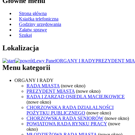
Główne menu
Strona główna
Książka telefoniczna
Godziny urzędowania
Załatw sprawę
Szukaj
Lokalizacja
Lewy Panel
ORGANY I RADY
PREZYDENT MIA
Menu kategorii
ORGANY I RADY
RADA MIASTA
(nowe okno)
PREZYDENT MIASTA
(nowe okno)
RADA I ZARZĄD OSIEDLA MACIEJKOWICE
(nowe okno)
CHORZOWSKA RADA DZIAŁALNOŚCI
POŻYTKU PUBLICZNEGO
(nowe okno)
CHORZOWSKA RADA SENIORÓW
(nowe okno)
POWIATOWA RADA RYNKU PRACY
(nowe
okno)
MŁODZIEŻOWA RADA MIASTA
(nowe okno)