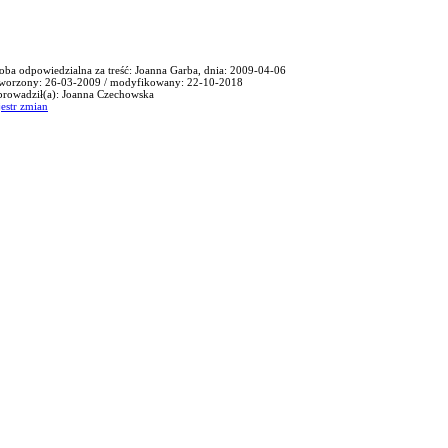
oba odpowiedzialna za treść: Joanna Garba, dnia: 2009-04-06
worzony: 26-03-2009 / modyfikowany: 22-10-2018
rowadził(a): Joanna Czechowska
jestr zmian