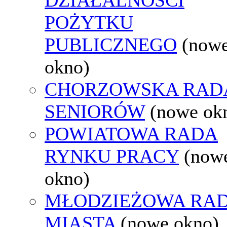
POŻYTKU
PUBLICZNEGO
(now
okno)
CHORZOWSKA RAD
SENIORÓW
(nowe ok
POWIATOWA RADA
RYNKU PRACY
(now
okno)
MŁODZIEŻOWA RA
MIASTA
(nowe okno)