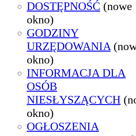
DOSTĘPNOŚĆ
(nowe
okno)
GODZINY
URZĘDOWANIA
(no
okno)
INFORMACJA DLA
OSÓB
NIESŁYSZĄCYCH
(n
okno)
OGŁOSZENIA