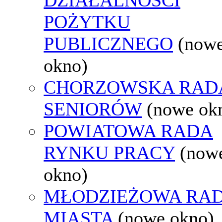
POŻYTKU
PUBLICZNEGO
(now
okno)
CHORZOWSKA RAD
SENIORÓW
(nowe ok
POWIATOWA RADA
RYNKU PRACY
(now
okno)
MŁODZIEŻOWA RA
MIASTA
(nowe okno)