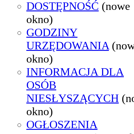
DOSTĘPNOŚĆ
(nowe
okno)
GODZINY
URZĘDOWANIA
(no
okno)
INFORMACJA DLA
OSÓB
NIESŁYSZĄCYCH
(n
okno)
OGŁOSZENIA