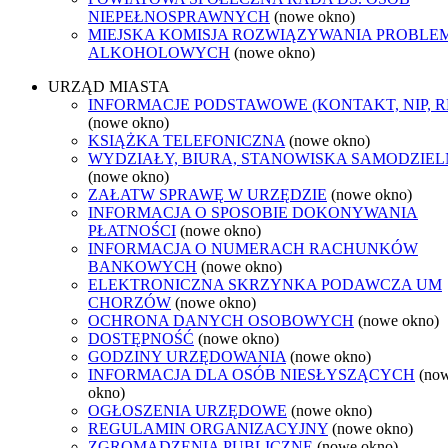
NIEPEŁNOSPRAWNYCH
(nowe okno)
MIEJSKA KOMISJA ROZWIĄZYWANIA PROBL
ALKOHOLOWYCH
(nowe okno)
URZĄD MIASTA
INFORMACJE PODSTAWOWE (KONTAKT, NIP, 
(nowe okno)
KSIĄŻKA TELEFONICZNA
(nowe okno)
WYDZIAŁY, BIURA, STANOWISKA SAMODZIEL
(nowe okno)
ZAŁATW SPRAWĘ W URZĘDZIE
(nowe okno)
INFORMACJA O SPOSOBIE DOKONYWANIA
PŁATNOŚCI
(nowe okno)
INFORMACJA O NUMERACH RACHUNKÓW
BANKOWYCH
(nowe okno)
ELEKTRONICZNA SKRZYNKA PODAWCZA UM
CHORZÓW
(nowe okno)
OCHRONA DANYCH OSOBOWYCH
(nowe okno)
DOSTĘPNOŚĆ
(nowe okno)
GODZINY URZĘDOWANIA
(nowe okno)
INFORMACJA DLA OSÓB NIESŁYSZĄCYCH
(no
okno)
OGŁOSZENIA URZĘDOWE
(nowe okno)
REGULAMIN ORGANIZACYJNY
(nowe okno)
ZGROMADZENIA PUBLICZNE
(nowe okno)