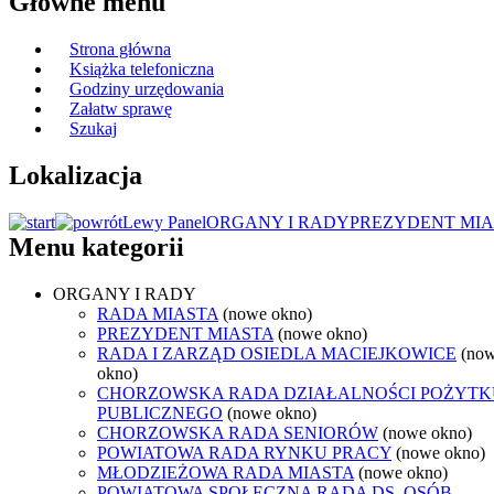
Główne menu
Strona główna
Książka telefoniczna
Godziny urzędowania
Załatw sprawę
Szukaj
Lokalizacja
Lewy Panel
ORGANY I RADY
PREZYDENT MIA
Menu kategorii
ORGANY I RADY
RADA MIASTA
(nowe okno)
PREZYDENT MIASTA
(nowe okno)
RADA I ZARZĄD OSIEDLA MACIEJKOWICE
(no
okno)
CHORZOWSKA RADA DZIAŁALNOŚCI POŻYTK
PUBLICZNEGO
(nowe okno)
CHORZOWSKA RADA SENIORÓW
(nowe okno)
POWIATOWA RADA RYNKU PRACY
(nowe okno)
MŁODZIEŻOWA RADA MIASTA
(nowe okno)
POWIATOWA SPOŁECZNA RADA DS. OSÓB