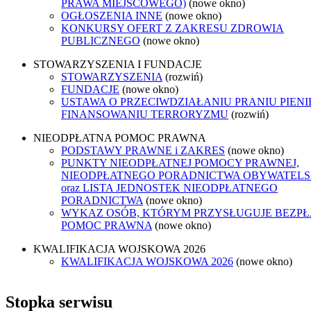
PRAWA MIEJSCOWEGO)
(nowe okno)
OGŁOSZENIA INNE
(nowe okno)
KONKURSY OFERT Z ZAKRESU ZDROWIA
PUBLICZNEGO
(nowe okno)
STOWARZYSZENIA I FUNDACJE
STOWARZYSZENIA
(rozwiń)
FUNDACJE
(nowe okno)
USTAWA O PRZECIWDZIAŁANIU PRANIU PIENI
FINANSOWANIU TERRORYZMU
(rozwiń)
NIEODPŁATNA POMOC PRAWNA
PODSTAWY PRAWNE i ZAKRES
(nowe okno)
PUNKTY NIEODPŁATNEJ POMOCY PRAWNEJ,
NIEODPŁATNEGO PORADNICTWA OBYWATELS
oraz LISTA JEDNOSTEK NIEODPŁATNEGO
PORADNICTWA
(nowe okno)
WYKAZ OSÓB, KTÓRYM PRZYSŁUGUJE BEZP
POMOC PRAWNA
(nowe okno)
KWALIFIKACJA WOJSKOWA 2026
KWALIFIKACJA WOJSKOWA 2026
(nowe okno)
Stopka serwisu