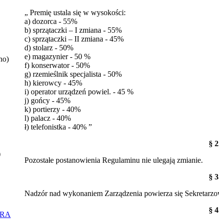
„ Premię ustala się w wysokości:
a) dozorca - 55%
b) sprzątaczki – I zmiana - 55%
c) sprzątaczki – II zmiana - 45%
d) stolarz - 50%
e) magazynier - 50 %
no)
f) konserwator - 50%
g) rzemieślnik specjalista - 50%
h) kierowcy - 45%
i) operator urządzeń powiel. - 45 %
j) gońcy - 45%
k) portierzy - 40%
l) palacz - 40%
ł) telefonistka - 40% ”
§ 2
)
Pozostałe postanowienia Regulaminu nie ulegają zmianie.
§ 3
Nadzór nad wykonaniem Zarządzenia powierza się Sekretarzo
§ 4
ORA