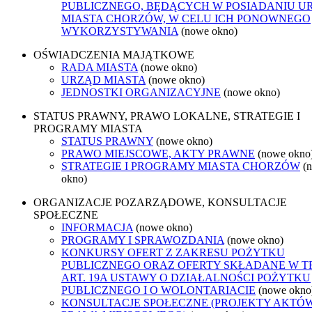
PUBLICZNEGO, BĘDĄCYCH W POSIADANIU U
MIASTA CHORZÓW, W CELU ICH PONOWNEGO
WYKORZYSTYWANIA
(nowe okno)
OŚWIADCZENIA MAJĄTKOWE
RADA MIASTA
(nowe okno)
URZĄD MIASTA
(nowe okno)
JEDNOSTKI ORGANIZACYJNE
(nowe okno)
STATUS PRAWNY, PRAWO LOKALNE, STRATEGIE I
PROGRAMY MIASTA
STATUS PRAWNY
(nowe okno)
PRAWO MIEJSCOWE, AKTY PRAWNE
(nowe okno
STRATEGIE I PROGRAMY MIASTA CHORZÓW
(
okno)
ORGANIZACJE POZARZĄDOWE, KONSULTACJE
SPOŁECZNE
INFORMACJA
(nowe okno)
PROGRAMY I SPRAWOZDANIA
(nowe okno)
KONKURSY OFERT Z ZAKRESU POŻYTKU
PUBLICZNEGO ORAZ OFERTY SKŁADANE W T
ART. 19A USTAWY O DZIAŁALNOŚCI POŻYTKU
PUBLICZNEGO I O WOLONTARIACIE
(nowe okno
KONSULTACJE SPOŁECZNE (PROJEKTY AKTÓ