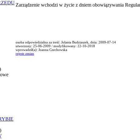
RZĘDU
Zarządzenie wchodzi w życie z dniem obowiązywania Regulami
osoba odpowiedzialna za treść: Jolanta Budziaszek, dnia: 2009-07-14
utworzony: 25-06-2009 / modyfikowany: 22-10-2018
wprowadził(a): Joanna Czechowska
rejestr zmian
)
nowe
RYBIE
)
W