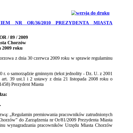
IEM NR OR/36/2010 PREZYDENTA MIASTA
OR / 89 / 2009
asta Chorzów
ca 2009 roku
horzowa z dnia 30 czerwca 2009 roku w sprawie
regulaminu
0 r. o samorządzie gminnym (tekst jednolity - Dz. U. z 2001
z
art. 39 ust.1 i 2 ustawy z dnia 21 listopada 2008 roku o
 1458)
Prezydent Miasta
dza:
.
nazwą: „Regulamin premiowania pracowników zatrudnionych
Chorzów” do Zarządzenia nr Or/81/2009 Prezydenta Miasta
inu wynagradzania pracowników Urzędu Miasta Chorzów