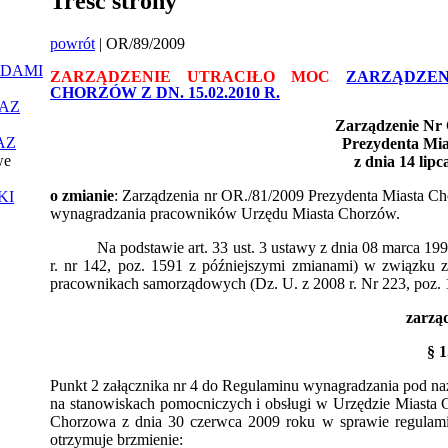
Treść strony
powrót
| OR/89/2009
ĄDAMI
ZARZĄDZENIE UTRACIŁO MOC
ZARZĄDZEN
CHORZÓW Z DN. 15.02.2010 R.
AZ
Zarządzenie Nr 
AZ
Prezydenta Mi
we
z dnia 14 lip
o zmianie
: Zarządzenia nr OR./81/2009 Prezydenta Miasta C
KI
wynagradzania pracowników Urzędu Miasta Chorzów.
Na podstawie art. 33 ust. 3 ustawy z dnia 08 marca 199
r. nr 142, poz. 1591 z późniejszymi zmianami) w związku 
pracownikach samorządowych (Dz. U. z 2008 r. Nr 223, poz.
zarzą
§ 1
Punkt 2 załącznika nr 4 do Regulaminu wynagradzania pod 
na stanowiskach pomocniczych i obsługi w Urzędzie Miasta 
Chorzowa z dnia 30 czerwca 2009 roku w sprawie
regulam
otrzymuje brzmienie: