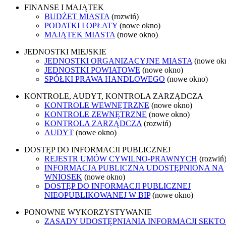
FINANSE I MAJĄTEK
BUDŻET MIASTA
(rozwiń)
PODATKI I OPŁATY
(nowe okno)
MAJĄTEK MIASTA
(nowe okno)
JEDNOSTKI MIEJSKIE
JEDNOSTKI ORGANIZACYJNE MIASTA
(nowe ok
JEDNOSTKI POWIATOWE
(nowe okno)
SPÓŁKI PRAWA HANDLOWEGO
(nowe okno)
KONTROLE, AUDYT, KONTROLA ZARZĄDCZA
KONTROLE WEWNĘTRZNE
(nowe okno)
KONTROLE ZEWNĘTRZNE
(nowe okno)
KONTROLA ZARZĄDCZA
(rozwiń)
AUDYT
(nowe okno)
DOSTĘP DO INFORMACJI PUBLICZNEJ
REJESTR UMÓW CYWILNO-PRAWNYCH
(rozwiń
INFORMACJA PUBLICZNA UDOSTĘPNIONA NA
WNIOSEK
(nowe okno)
DOSTĘP DO INFORMACJI PUBLICZNEJ
NIEOPUBLIKOWANEJ W BIP
(nowe okno)
PONOWNE WYKORZYSTYWANIE
ZASADY UDOSTĘPNIANIA INFORMACJI SEKT