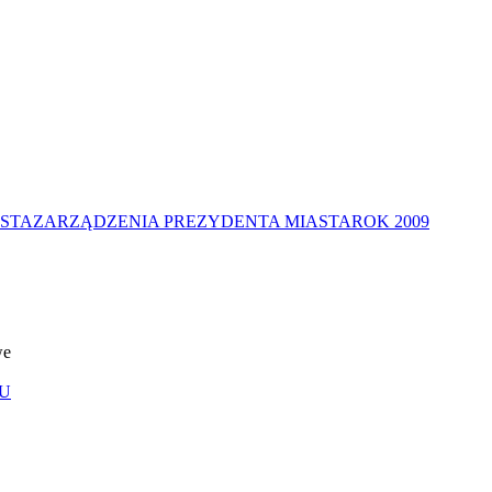
STA
ZARZĄDZENIA PREZYDENTA MIASTA
ROK 2009
we
U