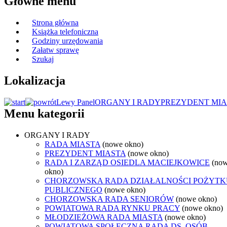
Główne menu
Strona główna
Książka telefoniczna
Godziny urzędowania
Załatw sprawę
Szukaj
Lokalizacja
Lewy Panel
ORGANY I RADY
PREZYDENT MIA
Menu kategorii
ORGANY I RADY
RADA MIASTA
(nowe okno)
PREZYDENT MIASTA
(nowe okno)
RADA I ZARZĄD OSIEDLA MACIEJKOWICE
(no
okno)
CHORZOWSKA RADA DZIAŁALNOŚCI POŻYTK
PUBLICZNEGO
(nowe okno)
CHORZOWSKA RADA SENIORÓW
(nowe okno)
POWIATOWA RADA RYNKU PRACY
(nowe okno)
MŁODZIEŻOWA RADA MIASTA
(nowe okno)
POWIATOWA SPOŁECZNA RADA DS. OSÓB