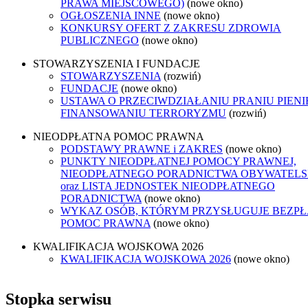
PRAWA MIEJSCOWEGO)
(nowe okno)
OGŁOSZENIA INNE
(nowe okno)
KONKURSY OFERT Z ZAKRESU ZDROWIA
PUBLICZNEGO
(nowe okno)
STOWARZYSZENIA I FUNDACJE
STOWARZYSZENIA
(rozwiń)
FUNDACJE
(nowe okno)
USTAWA O PRZECIWDZIAŁANIU PRANIU PIENI
FINANSOWANIU TERRORYZMU
(rozwiń)
NIEODPŁATNA POMOC PRAWNA
PODSTAWY PRAWNE i ZAKRES
(nowe okno)
PUNKTY NIEODPŁATNEJ POMOCY PRAWNEJ,
NIEODPŁATNEGO PORADNICTWA OBYWATELS
oraz LISTA JEDNOSTEK NIEODPŁATNEGO
PORADNICTWA
(nowe okno)
WYKAZ OSÓB, KTÓRYM PRZYSŁUGUJE BEZP
POMOC PRAWNA
(nowe okno)
KWALIFIKACJA WOJSKOWA 2026
KWALIFIKACJA WOJSKOWA 2026
(nowe okno)
Stopka serwisu