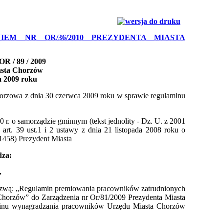
IEM NR OR/36/2010 PREZYDENTA MIASTA
OR / 89 / 2009
asta Chorzów
ca 2009 roku
horzowa z dnia 30 czerwca 2009 roku w sprawie
regulaminu
0 r. o samorządzie gminnym (tekst jednolity - Dz. U. z 2001
z
art. 39 ust.1 i 2 ustawy z dnia 21 listopada 2008 roku o
 1458)
Prezydent Miasta
dza:
.
nazwą: „Regulamin premiowania pracowników zatrudnionych
Chorzów” do Zarządzenia nr Or/81/2009 Prezydenta Miasta
inu wynagradzania pracowników Urzędu Miasta Chorzów