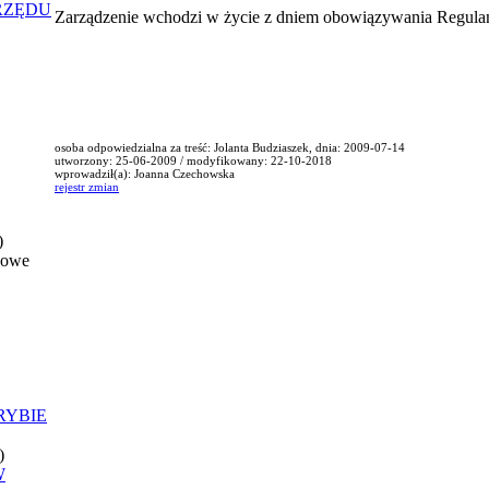
RZĘDU
Zarządzenie wchodzi w życie z dniem obowiązywania Regulami
osoba odpowiedzialna za treść: Jolanta Budziaszek, dnia: 2009-07-14
utworzony: 25-06-2009 / modyfikowany: 22-10-2018
wprowadził(a): Joanna Czechowska
rejestr zmian
)
nowe
RYBIE
)
W