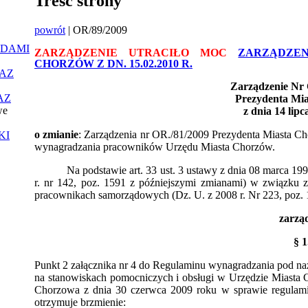
Treść strony
powrót
| OR/89/2009
ĄDAMI
ZARZĄDZENIE UTRACIŁO MOC
ZARZĄDZEN
CHORZÓW Z DN. 15.02.2010 R.
AZ
Zarządzenie Nr 
AZ
Prezydenta Mi
we
z dnia 14 lip
o zmianie
: Zarządzenia nr OR./81/2009 Prezydenta Miasta C
KI
wynagradzania pracowników Urzędu Miasta Chorzów.
Na podstawie art. 33 ust. 3 ustawy z dnia 08 marca 199
r. nr 142, poz. 1591 z późniejszymi zmianami) w związku 
pracownikach samorządowych (Dz. U. z 2008 r. Nr 223, poz.
zarzą
§ 1
Punkt 2 załącznika nr 4 do Regulaminu wynagradzania pod 
na stanowiskach pomocniczych i obsługi w Urzędzie Miasta 
Chorzowa z dnia 30 czerwca 2009 roku w sprawie
regulam
otrzymuje brzmienie: