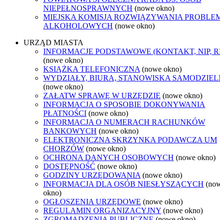
NIEPEŁNOSPRAWNYCH
(nowe okno)
MIEJSKA KOMISJA ROZWIĄZYWANIA PROBL
ALKOHOLOWYCH
(nowe okno)
URZĄD MIASTA
INFORMACJE PODSTAWOWE (KONTAKT, NIP, 
(nowe okno)
KSIĄŻKA TELEFONICZNA
(nowe okno)
WYDZIAŁY, BIURA, STANOWISKA SAMODZIEL
(nowe okno)
ZAŁATW SPRAWĘ W URZĘDZIE
(nowe okno)
INFORMACJA O SPOSOBIE DOKONYWANIA
PŁATNOŚCI
(nowe okno)
INFORMACJA O NUMERACH RACHUNKÓW
BANKOWYCH
(nowe okno)
ELEKTRONICZNA SKRZYNKA PODAWCZA UM
CHORZÓW
(nowe okno)
OCHRONA DANYCH OSOBOWYCH
(nowe okno)
DOSTĘPNOŚĆ
(nowe okno)
GODZINY URZĘDOWANIA
(nowe okno)
INFORMACJA DLA OSÓB NIESŁYSZĄCYCH
(no
okno)
OGŁOSZENIA URZĘDOWE
(nowe okno)
REGULAMIN ORGANIZACYJNY
(nowe okno)
ZGROMADZENIA PUBLICZNE
(nowe okno)