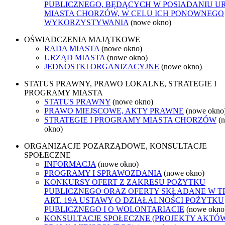
PUBLICZNEGO, BĘDĄCYCH W POSIADANIU U
MIASTA CHORZÓW, W CELU ICH PONOWNEGO
WYKORZYSTYWANIA
(nowe okno)
OŚWIADCZENIA MAJĄTKOWE
RADA MIASTA
(nowe okno)
URZĄD MIASTA
(nowe okno)
JEDNOSTKI ORGANIZACYJNE
(nowe okno)
STATUS PRAWNY, PRAWO LOKALNE, STRATEGIE I
PROGRAMY MIASTA
STATUS PRAWNY
(nowe okno)
PRAWO MIEJSCOWE, AKTY PRAWNE
(nowe okno
STRATEGIE I PROGRAMY MIASTA CHORZÓW
(
okno)
ORGANIZACJE POZARZĄDOWE, KONSULTACJE
SPOŁECZNE
INFORMACJA
(nowe okno)
PROGRAMY I SPRAWOZDANIA
(nowe okno)
KONKURSY OFERT Z ZAKRESU POŻYTKU
PUBLICZNEGO ORAZ OFERTY SKŁADANE W T
ART. 19A USTAWY O DZIAŁALNOŚCI POŻYTKU
PUBLICZNEGO I O WOLONTARIACIE
(nowe okno
KONSULTACJE SPOŁECZNE (PROJEKTY AKTÓ