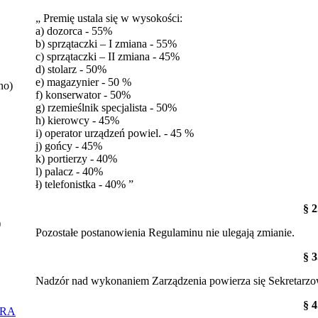
„ Premię ustala się w wysokości:
a) dozorca - 55%
b) sprzątaczki – I zmiana - 55%
c) sprzątaczki – II zmiana - 45%
d) stolarz - 50%
e) magazynier - 50 %
no)
f) konserwator - 50%
g) rzemieślnik specjalista - 50%
h) kierowcy - 45%
i) operator urządzeń powiel. - 45 %
j) gońcy - 45%
k) portierzy - 40%
l) palacz - 40%
ł) telefonistka - 40% ”
§ 2
)
Pozostałe postanowienia Regulaminu nie ulegają zmianie.
§ 3
Nadzór nad wykonaniem Zarządzenia powierza się Sekretarzo
§ 4
ORA