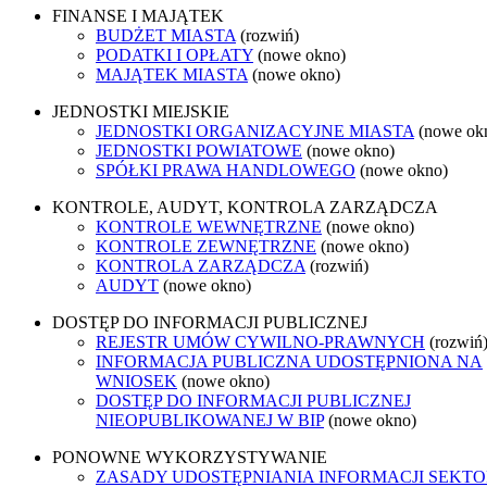
FINANSE I MAJĄTEK
BUDŻET MIASTA
(rozwiń)
PODATKI I OPŁATY
(nowe okno)
MAJĄTEK MIASTA
(nowe okno)
JEDNOSTKI MIEJSKIE
JEDNOSTKI ORGANIZACYJNE MIASTA
(nowe ok
JEDNOSTKI POWIATOWE
(nowe okno)
SPÓŁKI PRAWA HANDLOWEGO
(nowe okno)
KONTROLE, AUDYT, KONTROLA ZARZĄDCZA
KONTROLE WEWNĘTRZNE
(nowe okno)
KONTROLE ZEWNĘTRZNE
(nowe okno)
KONTROLA ZARZĄDCZA
(rozwiń)
AUDYT
(nowe okno)
DOSTĘP DO INFORMACJI PUBLICZNEJ
REJESTR UMÓW CYWILNO-PRAWNYCH
(rozwiń
INFORMACJA PUBLICZNA UDOSTĘPNIONA NA
WNIOSEK
(nowe okno)
DOSTĘP DO INFORMACJI PUBLICZNEJ
NIEOPUBLIKOWANEJ W BIP
(nowe okno)
PONOWNE WYKORZYSTYWANIE
ZASADY UDOSTĘPNIANIA INFORMACJI SEKT