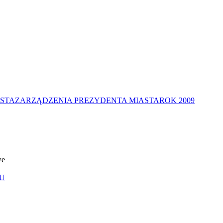
STA
ZARZĄDZENIA PREZYDENTA MIASTA
ROK 2009
we
U