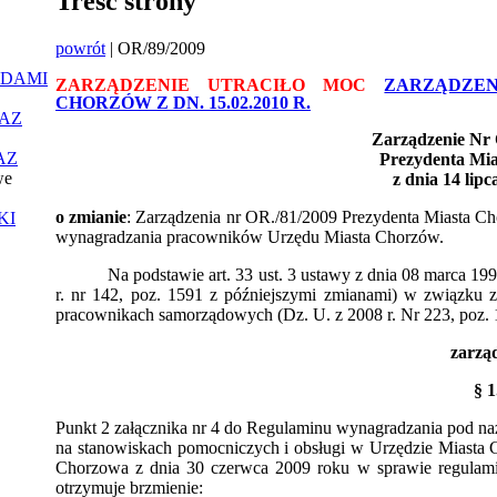
Treść strony
powrót
| OR/89/2009
ĄDAMI
ZARZĄDZENIE UTRACIŁO MOC
ZARZĄDZEN
CHORZÓW Z DN. 15.02.2010 R.
AZ
Zarządzenie Nr 
AZ
Prezydenta Mi
we
z dnia 14 lip
o zmianie
: Zarządzenia nr OR./81/2009 Prezydenta Miasta C
KI
wynagradzania pracowników Urzędu Miasta Chorzów.
Na podstawie art. 33 ust. 3 ustawy z dnia 08 marca 199
r. nr 142, poz. 1591 z późniejszymi zmianami) w związku 
pracownikach samorządowych (Dz. U. z 2008 r. Nr 223, poz.
zarzą
§ 1
Punkt 2 załącznika nr 4 do Regulaminu wynagradzania pod 
na stanowiskach pomocniczych i obsługi w Urzędzie Miasta 
Chorzowa z dnia 30 czerwca 2009 roku w sprawie
regulam
otrzymuje brzmienie: