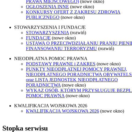
PRAWA MIEJSCOWEGO)
(nowe okno)
OGŁOSZENIA INNE
(nowe okno)
KONKURSY OFERT Z ZAKRESU ZDROWIA
PUBLICZNEGO
(nowe okno)
STOWARZYSZENIA I FUNDACJE
STOWARZYSZENIA
(rozwiń)
FUNDACJE
(nowe okno)
USTAWA O PRZECIWDZIAŁANIU PRANIU PIENI
FINANSOWANIU TERRORYZMU
(rozwiń)
NIEODPŁATNA POMOC PRAWNA
PODSTAWY PRAWNE i ZAKRES
(nowe okno)
PUNKTY NIEODPŁATNEJ POMOCY PRAWNEJ,
NIEODPŁATNEGO PORADNICTWA OBYWATELS
oraz LISTA JEDNOSTEK NIEODPŁATNEGO
PORADNICTWA
(nowe okno)
WYKAZ OSÓB, KTÓRYM PRZYSŁUGUJE BEZP
POMOC PRAWNA
(nowe okno)
KWALIFIKACJA WOJSKOWA 2026
KWALIFIKACJA WOJSKOWA 2026
(nowe okno)
Stopka serwisu