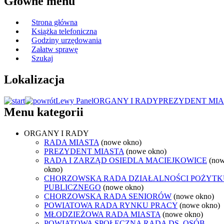
Główne menu
Strona główna
Książka telefoniczna
Godziny urzędowania
Załatw sprawę
Szukaj
Lokalizacja
Lewy Panel
ORGANY I RADY
PREZYDENT MIA
Menu kategorii
ORGANY I RADY
RADA MIASTA
(nowe okno)
PREZYDENT MIASTA
(nowe okno)
RADA I ZARZĄD OSIEDLA MACIEJKOWICE
(no
okno)
CHORZOWSKA RADA DZIAŁALNOŚCI POŻYTK
PUBLICZNEGO
(nowe okno)
CHORZOWSKA RADA SENIORÓW
(nowe okno)
POWIATOWA RADA RYNKU PRACY
(nowe okno)
MŁODZIEŻOWA RADA MIASTA
(nowe okno)
POWIATOWA SPOŁECZNA RADA DS. OSÓB