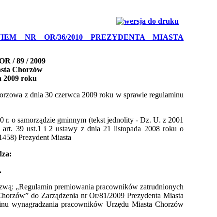
IEM NR OR/36/2010 PREZYDENTA MIASTA
OR / 89 / 2009
asta Chorzów
ca 2009 roku
horzowa z dnia 30 czerwca 2009 roku w sprawie
regulaminu
0 r. o samorządzie gminnym (tekst jednolity - Dz. U. z 2001
z
art. 39 ust.1 i 2 ustawy z dnia 21 listopada 2008 roku o
 1458)
Prezydent Miasta
dza:
.
nazwą: „Regulamin premiowania pracowników zatrudnionych
Chorzów” do Zarządzenia nr Or/81/2009 Prezydenta Miasta
inu wynagradzania pracowników Urzędu Miasta Chorzów