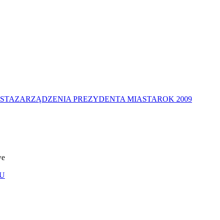
STA
ZARZĄDZENIA PREZYDENTA MIASTA
ROK 2009
we
U