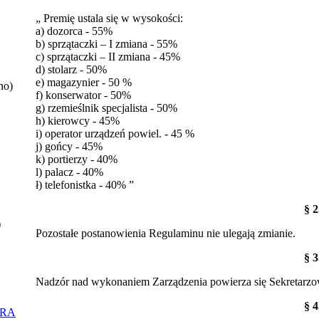
„ Premię ustala się w wysokości:
a) dozorca - 55%
b) sprzątaczki – I zmiana - 55%
c) sprzątaczki – II zmiana - 45%
d) stolarz - 50%
e) magazynier - 50 %
no)
f) konserwator - 50%
g) rzemieślnik specjalista - 50%
h) kierowcy - 45%
i) operator urządzeń powiel. - 45 %
j) gońcy - 45%
k) portierzy - 40%
l) palacz - 40%
ł) telefonistka - 40% ”
§ 2
)
Pozostałe postanowienia Regulaminu nie ulegają zmianie.
§ 3
Nadzór nad wykonaniem Zarządzenia powierza się Sekretarzo
§ 4
ORA