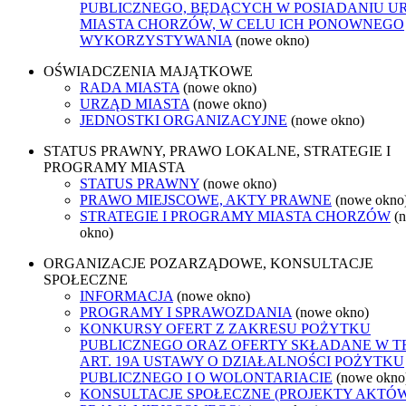
PUBLICZNEGO, BĘDĄCYCH W POSIADANIU U
MIASTA CHORZÓW, W CELU ICH PONOWNEGO
WYKORZYSTYWANIA
(nowe okno)
OŚWIADCZENIA MAJĄTKOWE
RADA MIASTA
(nowe okno)
URZĄD MIASTA
(nowe okno)
JEDNOSTKI ORGANIZACYJNE
(nowe okno)
STATUS PRAWNY, PRAWO LOKALNE, STRATEGIE I
PROGRAMY MIASTA
STATUS PRAWNY
(nowe okno)
PRAWO MIEJSCOWE, AKTY PRAWNE
(nowe okno
STRATEGIE I PROGRAMY MIASTA CHORZÓW
(
okno)
ORGANIZACJE POZARZĄDOWE, KONSULTACJE
SPOŁECZNE
INFORMACJA
(nowe okno)
PROGRAMY I SPRAWOZDANIA
(nowe okno)
KONKURSY OFERT Z ZAKRESU POŻYTKU
PUBLICZNEGO ORAZ OFERTY SKŁADANE W T
ART. 19A USTAWY O DZIAŁALNOŚCI POŻYTKU
PUBLICZNEGO I O WOLONTARIACIE
(nowe okno
KONSULTACJE SPOŁECZNE (PROJEKTY AKTÓ