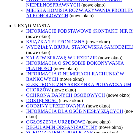
NIEPEŁNOSPRAWNYCH
(nowe okno)
MIEJSKA KOMISJA ROZWIĄZYWANIA PROBL
ALKOHOLOWYCH
(nowe okno)
URZĄD MIASTA
INFORMACJE PODSTAWOWE (KONTAKT, NIP, 
(nowe okno)
KSIĄŻKA TELEFONICZNA
(nowe okno)
WYDZIAŁY, BIURA, STANOWISKA SAMODZIEL
(nowe okno)
ZAŁATW SPRAWĘ W URZĘDZIE
(nowe okno)
INFORMACJA O SPOSOBIE DOKONYWANIA
PŁATNOŚCI
(nowe okno)
INFORMACJA O NUMERACH RACHUNKÓW
BANKOWYCH
(nowe okno)
ELEKTRONICZNA SKRZYNKA PODAWCZA UM
CHORZÓW
(nowe okno)
OCHRONA DANYCH OSOBOWYCH
(nowe okno)
DOSTĘPNOŚĆ
(nowe okno)
GODZINY URZĘDOWANIA
(nowe okno)
INFORMACJA DLA OSÓB NIESŁYSZĄCYCH
(no
okno)
OGŁOSZENIA URZĘDOWE
(nowe okno)
REGULAMIN ORGANIZACYJNY
(nowe okno)
ZGROMADZENIA PUBLICZNE
(nowe okno)