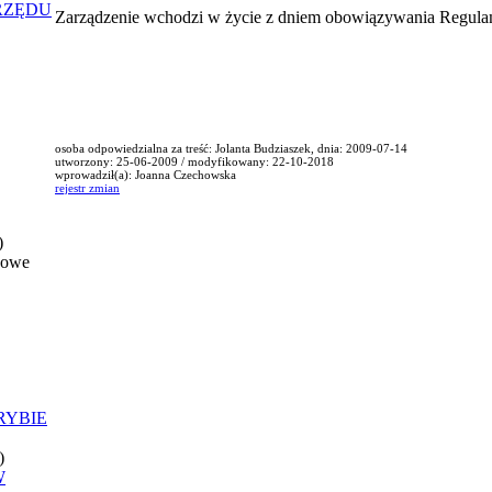
RZĘDU
Zarządzenie wchodzi w życie z dniem obowiązywania Regulami
osoba odpowiedzialna za treść: Jolanta Budziaszek, dnia: 2009-07-14
utworzony: 25-06-2009 / modyfikowany: 22-10-2018
wprowadził(a): Joanna Czechowska
rejestr zmian
)
nowe
RYBIE
)
W