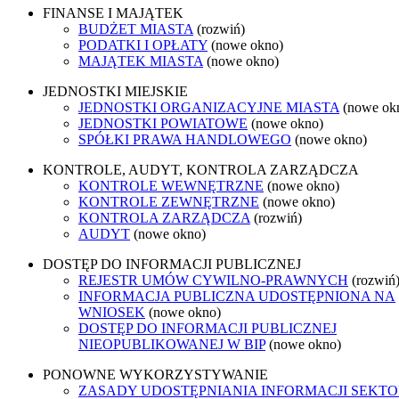
FINANSE I MAJĄTEK
BUDŻET MIASTA
(rozwiń)
PODATKI I OPŁATY
(nowe okno)
MAJĄTEK MIASTA
(nowe okno)
JEDNOSTKI MIEJSKIE
JEDNOSTKI ORGANIZACYJNE MIASTA
(nowe ok
JEDNOSTKI POWIATOWE
(nowe okno)
SPÓŁKI PRAWA HANDLOWEGO
(nowe okno)
KONTROLE, AUDYT, KONTROLA ZARZĄDCZA
KONTROLE WEWNĘTRZNE
(nowe okno)
KONTROLE ZEWNĘTRZNE
(nowe okno)
KONTROLA ZARZĄDCZA
(rozwiń)
AUDYT
(nowe okno)
DOSTĘP DO INFORMACJI PUBLICZNEJ
REJESTR UMÓW CYWILNO-PRAWNYCH
(rozwiń
INFORMACJA PUBLICZNA UDOSTĘPNIONA NA
WNIOSEK
(nowe okno)
DOSTĘP DO INFORMACJI PUBLICZNEJ
NIEOPUBLIKOWANEJ W BIP
(nowe okno)
PONOWNE WYKORZYSTYWANIE
ZASADY UDOSTĘPNIANIA INFORMACJI SEKT