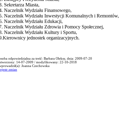
3. Sekretarza Miasta,
4. Naczelnik Wydziału Finansowego,
5. Naczelnik Wydziału Inwestycji Komunalnych i Remontów,
6. Naczelnik Wydziału Edukacji,
7. Naczelnik Wydziału Zdrowia i Pomocy Społecznej,
8. Naczelnik Wydziału Kultury i Sportu,
9.Kierownicy jednostek organizacyjnych.
osoba odpowiedzialna za treść: Barbara Oleksy, dnia: 2009-07-20
utworzony: 14-07-2009 / modyfikowany: 22-10-2018
wprowadził(a): Joanna Czechowska
rejestr zmian