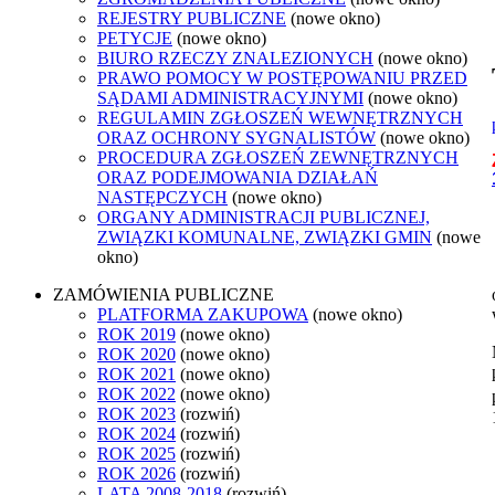
REJESTRY PUBLICZNE
(nowe okno)
PETYCJE
(nowe okno)
BIURO RZECZY ZNALEZIONYCH
(nowe okno)
PRAWO POMOCY W POSTĘPOWANIU PRZED
SĄDAMI ADMINISTRACYJNYMI
(nowe okno)
REGULAMIN ZGŁOSZEŃ WEWNĘTRZNYCH
ORAZ OCHRONY SYGNALISTÓW
(nowe okno)
PROCEDURA ZGŁOSZEŃ ZEWNĘTRZNYCH
ORAZ PODEJMOWANIA DZIAŁAŃ
NASTĘPCZYCH
(nowe okno)
ORGANY ADMINISTRACJI PUBLICZNEJ,
ZWIĄZKI KOMUNALNE, ZWIĄZKI GMIN
(nowe
okno)
ZAMÓWIENIA PUBLICZNE
PLATFORMA ZAKUPOWA
(nowe okno)
ROK 2019
(nowe okno)
ROK 2020
(nowe okno)
ROK 2021
(nowe okno)
ROK 2022
(nowe okno)
ROK 2023
(rozwiń)
ROK 2024
(rozwiń)
ROK 2025
(rozwiń)
ROK 2026
(rozwiń)
LATA 2008-2018
(rozwiń)