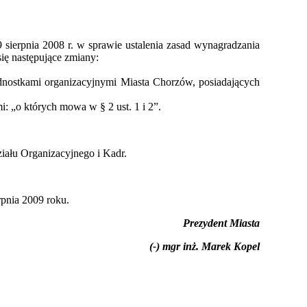
ierpnia 2008 r. w sprawie ustalenia zasad wynagradzania
ę następujące zmiany:
ednostkami organizacyjnymi Miasta Chorzów, posiadających
i: „o których mowa w § 2 ust. 1 i 2”.
ału Organizacyjnego i Kadr.
rpnia 2009 roku.
Prezydent Miasta
(-) mgr inż. Marek Kopel