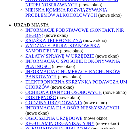
NIEPEŁNOSPRAWNYCH
(nowe okno)
MIEJSKA KOMISJA ROZWIĄZYWANIA
PROBLEMÓW ALKOHOLOWYCH
(nowe okno)
URZĄD MIASTA
INFORMACJE PODSTAWOWE (KONTAKT, NIP,
REGON)
(nowe okno)
KSIĄŻKA TELEFONICZNA
(nowe okno)
WYDZIAŁY, BIURA, STANOWISKA
SAMODZIELNE
(nowe okno)
ZAŁATW SPRAWĘ W URZĘDZIE
(nowe okno)
INFORMACJA O SPOSOBIE DOKONYWANIA
PŁATNOŚCI
(nowe okno)
INFORMACJA O NUMERACH RACHUNKÓW
BANKOWYCH
(nowe okno)
ELEKTRONICZNA SKRZYNKA PODAWCZA UM
CHORZÓW
(nowe okno)
OCHRONA DANYCH OSOBOWYCH
(nowe okno)
DOSTĘPNOŚĆ
(nowe okno)
GODZINY URZĘDOWANIA
(nowe okno)
INFORMACJA DLA OSÓB NIESŁYSZĄCYCH
(nowe okno)
OGŁOSZENIA URZĘDOWE
(nowe okno)
REGULAMIN ORGANIZACYJNY
(nowe okno)
ZGROMADZENIA PUBLICZNE
(nowe okno)