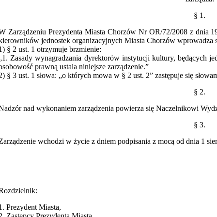
§ 1.
W Zarządzeniu Prezydenta Miasta Chorzów Nr OR/72/2008 z dnia 19 s
kierowników jednostek organizacyjnych Miasta Chorzów wprowadza si
1) § 2 ust. 1 otrzymuje brzmienie:
„1. Zasady wynagradzania dyrektorów instytucji kultury, będących j
osobowość prawną ustala niniejsze zarządzenie.”
2) § 3 ust. 1 słowa: „o których mowa w § 2 ust. 2” zastępuje się słowam
§ 2.
Nadzór nad wykonaniem zarządzenia powierza się Naczelnikowi Wydzi
§ 3.
Zarządzenie wchodzi w życie z dniem podpisania z mocą od dnia 1 sie
Rozdzielnik:
1. Prezydent Miasta,
2. Zastępcy Prezydenta Miasta,