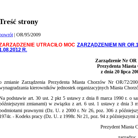
Treść strony
powrót
| OR/95/2009
ZARZĄDZENIE UTRACIŁO MOC
ZARZĄDZENIEM NR OR.1
1.08.2012 R.
Zarządzenie Nr OR /
Prezydenta Miasta
z dnia 20 lipca 2
o zmianie Zarządzenia Prezydenta Miasta Chorzów Nr OR/72/2008
wynagradzania kierowników jednostek organizacyjnych Miasta Chorz
Na podstawie art. 30 ust. 2 pkt 5 ustawy z dnia 8 marca 1990 r. o 
późniejszymi zmianami) w związku z art. 6 ust. 1 ustawy z dnia 3 
podmiotami prawnymi (Dz. U. z 2000 r. Nr 26, poz. 306 z późniejsz
1974r. - Kodeks pracy (Dz. U. z 1998r. Nr 21, poz. 94 z późniejszymi
Prezydent Miasta 
zarządza: