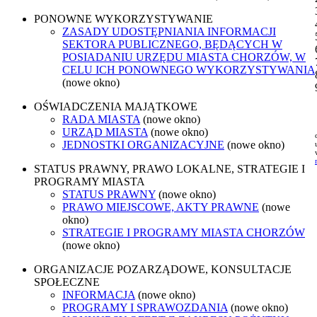
PONOWNE WYKORZYSTYWANIE
ZASADY UDOSTĘPNIANIA INFORMACJI
SEKTORA PUBLICZNEGO, BĘDĄCYCH W
POSIADANIU URZĘDU MIASTA CHORZÓW, W
CELU ICH PONOWNEGO WYKORZYSTYWANIA
(nowe okno)
OŚWIADCZENIA MAJĄTKOWE
RADA MIASTA
(nowe okno)
URZĄD MIASTA
(nowe okno)
JEDNOSTKI ORGANIZACYJNE
(nowe okno)
STATUS PRAWNY, PRAWO LOKALNE, STRATEGIE I
PROGRAMY MIASTA
STATUS PRAWNY
(nowe okno)
PRAWO MIEJSCOWE, AKTY PRAWNE
(nowe
okno)
STRATEGIE I PROGRAMY MIASTA CHORZÓW
(nowe okno)
ORGANIZACJE POZARZĄDOWE, KONSULTACJE
SPOŁECZNE
INFORMACJA
(nowe okno)
PROGRAMY I SPRAWOZDANIA
(nowe okno)