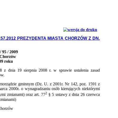
57.2012 PREZYDENTA MIASTA CHORZÓW Z DN.
 95 / 2009
 Chorzów
009 roku
 z dnia 19 sierpnia 2008 r. w sprawie ustalenia zasad
ów.
samorządzie gminnym (Dz. U. z 2001r. Nr 142, poz. 1591 z
marca 2000r. o wynagradzaniu osób kierujących niektórymi
2
ymi zmianami) oraz art. 77
§ 5 ustawy z dnia 26 czerwca
 zmianami)
Chorzów