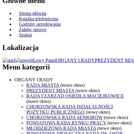
Główne menu
Strona główna
Książka telefoniczna
Godziny urzędowania
Załatw sprawę
Szukaj
Lokalizacja
Lewy Panel
ORGANY I RADY
PREZYDENT MIA
Menu kategorii
ORGANY I RADY
RADA MIASTA
(nowe okno)
PREZYDENT MIASTA
(nowe okno)
RADA I ZARZĄD OSIEDLA MACIEJKOWICE
(nowe okno)
CHORZOWSKA RADA DZIAŁALNOŚCI
POŻYTKU PUBLICZNEGO
(nowe okno)
CHORZOWSKA RADA SENIORÓW
(nowe okno)
POWIATOWA RADA RYNKU PRACY
(nowe okno)
MŁODZIEŻOWA RADA MIASTA
(nowe okno)
POWIATOWA SPOŁECZNA RADA DS. OSÓB