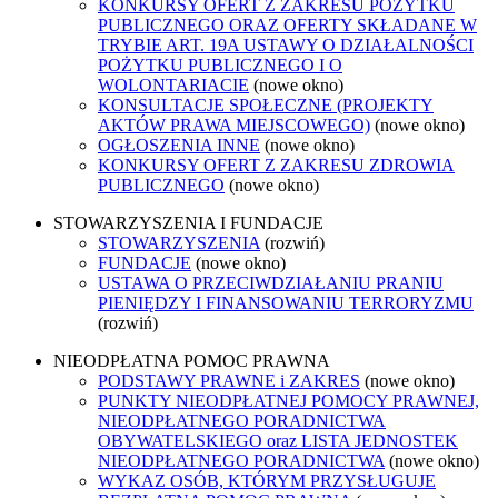
KONKURSY OFERT Z ZAKRESU POŻYTKU
PUBLICZNEGO ORAZ OFERTY SKŁADANE W
TRYBIE ART. 19A USTAWY O DZIAŁALNOŚCI
POŻYTKU PUBLICZNEGO I O
WOLONTARIACIE
(nowe okno)
KONSULTACJE SPOŁECZNE (PROJEKTY
AKTÓW PRAWA MIEJSCOWEGO)
(nowe okno)
OGŁOSZENIA INNE
(nowe okno)
KONKURSY OFERT Z ZAKRESU ZDROWIA
PUBLICZNEGO
(nowe okno)
STOWARZYSZENIA I FUNDACJE
STOWARZYSZENIA
(rozwiń)
FUNDACJE
(nowe okno)
USTAWA O PRZECIWDZIAŁANIU PRANIU
PIENIĘDZY I FINANSOWANIU TERRORYZMU
(rozwiń)
NIEODPŁATNA POMOC PRAWNA
PODSTAWY PRAWNE i ZAKRES
(nowe okno)
PUNKTY NIEODPŁATNEJ POMOCY PRAWNEJ,
NIEODPŁATNEGO PORADNICTWA
OBYWATELSKIEGO oraz LISTA JEDNOSTEK
NIEODPŁATNEGO PORADNICTWA
(nowe okno)
WYKAZ OSÓB, KTÓRYM PRZYSŁUGUJE