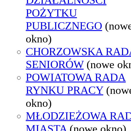
POŻYTKU
PUBLICZNEGO
(now
okno)
CHORZOWSKA RAD
SENIORÓW
(nowe ok
POWIATOWA RADA
RYNKU PRACY
(now
okno)
MŁODZIEŻOWA RA
MIASTA
(nowe okno)