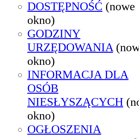
DOSTĘPNOŚĆ
(nowe
okno)
GODZINY
URZĘDOWANIA
(no
okno)
INFORMACJA DLA
OSÓB
NIESŁYSZĄCYCH
(n
okno)
OGŁOSZENIA