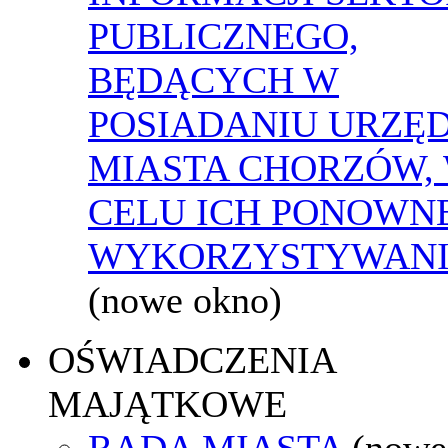
PUBLICZNEGO,
BĘDĄCYCH W
POSIADANIU URZĘ
MIASTA CHORZÓW,
CELU ICH PONOWN
WYKORZYSTYWAN
(nowe okno)
OŚWIADCZENIA
MAJĄTKOWE
RADA MIASTA
(nowe