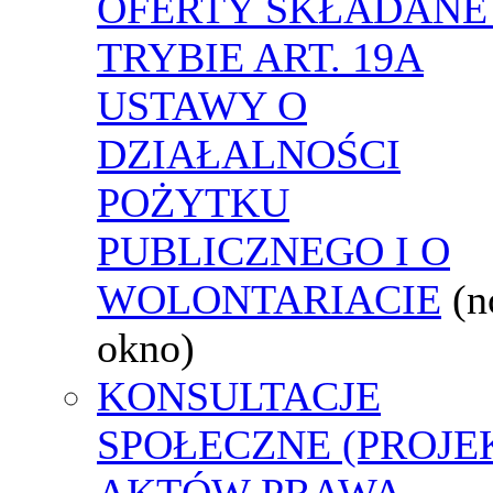
OFERTY SKŁADANE
TRYBIE ART. 19A
USTAWY O
DZIAŁALNOŚCI
POŻYTKU
PUBLICZNEGO I O
WOLONTARIACIE
(
okno)
KONSULTACJE
SPOŁECZNE (PROJE
AKTÓW PRAWA