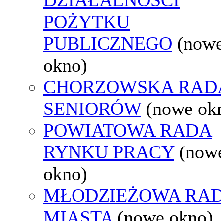
POŻYTKU
PUBLICZNEGO
(now
okno)
CHORZOWSKA RAD
SENIORÓW
(nowe ok
POWIATOWA RADA
RYNKU PRACY
(now
okno)
MŁODZIEŻOWA RA
MIASTA
(nowe okno)