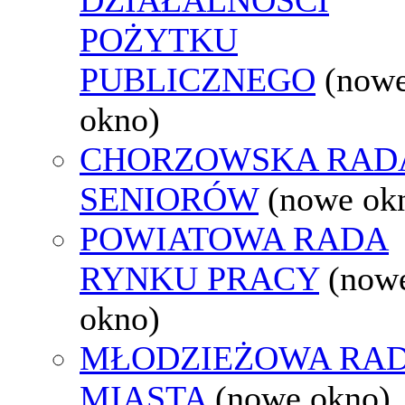
POŻYTKU
PUBLICZNEGO
(now
okno)
CHORZOWSKA RAD
SENIORÓW
(nowe ok
POWIATOWA RADA
RYNKU PRACY
(now
okno)
MŁODZIEŻOWA RA
MIASTA
(nowe okno)