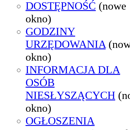
DOSTĘPNOŚĆ
(nowe
okno)
GODZINY
URZĘDOWANIA
(no
okno)
INFORMACJA DLA
OSÓB
NIESŁYSZĄCYCH
(n
okno)
OGŁOSZENIA