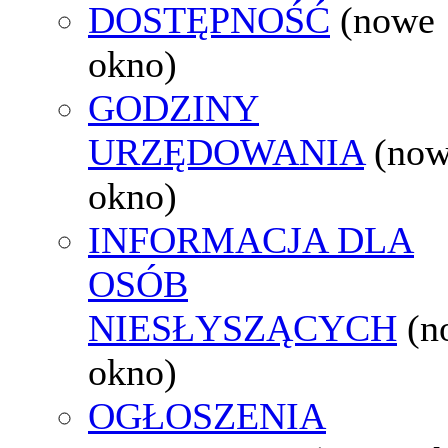
DOSTĘPNOŚĆ
(nowe
okno)
GODZINY
URZĘDOWANIA
(no
okno)
INFORMACJA DLA
OSÓB
NIESŁYSZĄCYCH
(n
okno)
OGŁOSZENIA