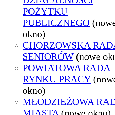
POŻYTKU
PUBLICZNEGO
(now
okno)
CHORZOWSKA RAD
SENIORÓW
(nowe ok
POWIATOWA RADA
RYNKU PRACY
(now
okno)
MŁODZIEŻOWA RA
MIASTA
(nowe okno)