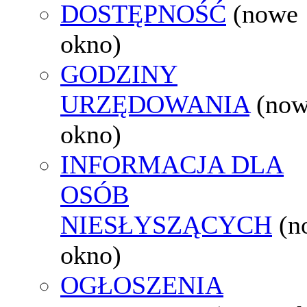
DOSTĘPNOŚĆ
(nowe
okno)
GODZINY
URZĘDOWANIA
(no
okno)
INFORMACJA DLA
OSÓB
NIESŁYSZĄCYCH
(n
okno)
OGŁOSZENIA