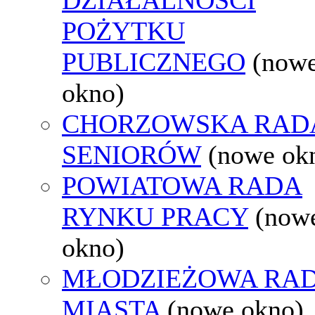
POŻYTKU
PUBLICZNEGO
(now
okno)
CHORZOWSKA RAD
SENIORÓW
(nowe ok
POWIATOWA RADA
RYNKU PRACY
(now
okno)
MŁODZIEŻOWA RA
MIASTA
(nowe okno)