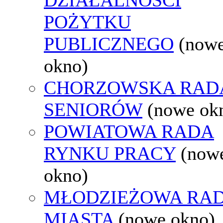
POŻYTKU
PUBLICZNEGO
(now
okno)
CHORZOWSKA RAD
SENIORÓW
(nowe ok
POWIATOWA RADA
RYNKU PRACY
(now
okno)
MŁODZIEŻOWA RA
MIASTA
(nowe okno)