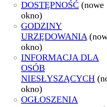
DOSTĘPNOŚĆ
(nowe
okno)
GODZINY
URZĘDOWANIA
(no
okno)
INFORMACJA DLA
OSÓB
NIESŁYSZĄCYCH
(n
okno)
OGŁOSZENIA