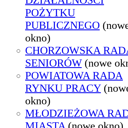
POŻYTKU
PUBLICZNEGO
(now
okno)
CHORZOWSKA RAD
SENIORÓW
(nowe ok
POWIATOWA RADA
RYNKU PRACY
(now
okno)
MŁODZIEŻOWA RA
MIASTA
(nowe okno)