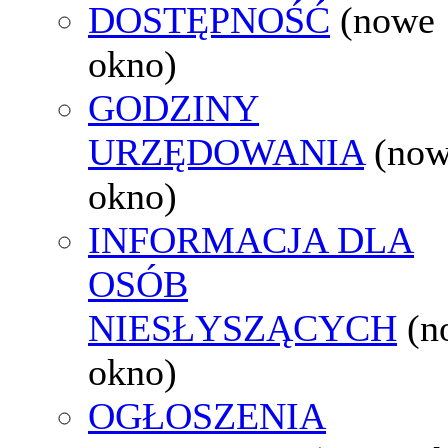
DOSTĘPNOŚĆ
(nowe
okno)
GODZINY
URZĘDOWANIA
(no
okno)
INFORMACJA DLA
OSÓB
NIESŁYSZĄCYCH
(n
okno)
OGŁOSZENIA