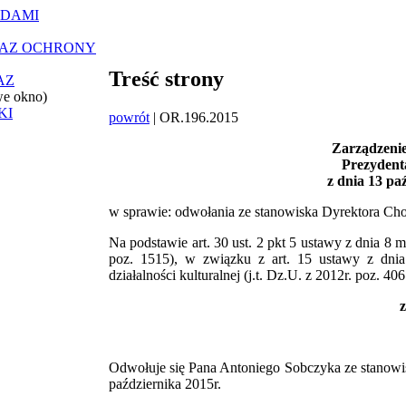
ĄDAMI
RAZ OCHRONY
Treść strony
AZ
we okno)
KI
powrót
| OR.196.2015
Zarządzenie
Prezydent
z dnia 13 pa
w sprawie: odwołania ze stanowiska Dyrektora C
Na podstawie art. 30 ust. 2 pkt 5 ustawy z dnia 8 
poz. 1515), w związku z art. 15 ustawy z dnia
działalności kulturalnej (j.t. Dz.U. z 2012r. poz. 
z
Odwołuje się Pana Antoniego Sobczyka ze stanow
października 2015r.