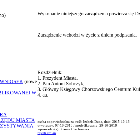
Wykonanie niniejszego zarządzenia powierza się D
no)
Zarządzenie wchodzi w życie z dniem podpisania.
Rozdzielnik:
)
1. Prezydent Miasta,
 WNIOSEK
(nowe
2. Pan Antoni Sobczyk,
3. Główny Księgowy Chorzowskiego Centrum Kult
UBLIKOWANEJ W
4. aa.
ORA
RZĘDU MIASTA
osoba odpowiedzialna za treść: Izabela Duda, dnia: 2015-10-13
RZYSTYWANIA
utworzony: 07-10-2015 / modyfikowany: 29-10-2018
wprowadził(a): Joanna Czechowska
rejestr zmian