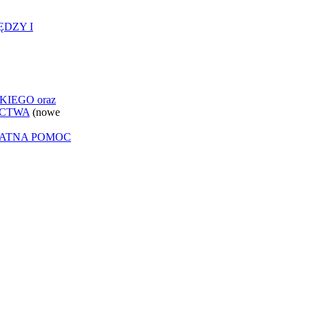
ĘDZY I
IEGO oraz
ICTWA
(nowe
ŁATNA POMOC