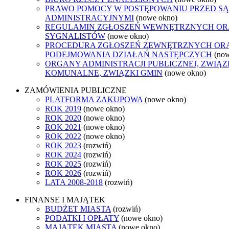
PRAWO POMOCY W POSTĘPOWANIU PRZED S
ADMINISTRACYJNYMI
(nowe okno)
REGULAMIN ZGŁOSZEŃ WEWNĘTRZNYCH O
SYGNALISTÓW
(nowe okno)
PROCEDURA ZGŁOSZEŃ ZEWNĘTRZNYCH OR
PODEJMOWANIA DZIAŁAŃ NASTĘPCZYCH
(no
ORGANY ADMINISTRACJI PUBLICZNEJ, ZWIĄZ
KOMUNALNE, ZWIĄZKI GMIN
(nowe okno)
ZAMÓWIENIA PUBLICZNE
PLATFORMA ZAKUPOWA
(nowe okno)
ROK 2019
(nowe okno)
ROK 2020
(nowe okno)
ROK 2021
(nowe okno)
ROK 2022
(nowe okno)
ROK 2023
(rozwiń)
ROK 2024
(rozwiń)
ROK 2025
(rozwiń)
ROK 2026
(rozwiń)
LATA 2008-2018
(rozwiń)
FINANSE I MAJĄTEK
BUDŻET MIASTA
(rozwiń)
PODATKI I OPŁATY
(nowe okno)
MAJĄTEK MIASTA
(nowe okno)