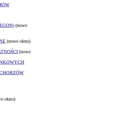
EMÓW
REGON)
(nowe
NE
(nowe okno)
ATNOŚCI
(nowe
ANKOWYCH
 CHORZÓW
we okno)