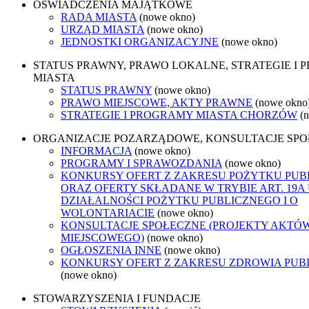
OŚWIADCZENIA MAJĄTKOWE
RADA MIASTA
(nowe okno)
URZĄD MIASTA
(nowe okno)
JEDNOSTKI ORGANIZACYJNE
(nowe okno)
STATUS PRAWNY, PRAWO LOKALNE, STRATEGIE I
MIASTA
STATUS PRAWNY
(nowe okno)
PRAWO MIEJSCOWE, AKTY PRAWNE
(nowe okno
STRATEGIE I PROGRAMY MIASTA CHORZÓW
(
ORGANIZACJE POZARZĄDOWE, KONSULTACJE SP
INFORMACJA
(nowe okno)
PROGRAMY I SPRAWOZDANIA
(nowe okno)
KONKURSY OFERT Z ZAKRESU POŻYTKU PUB
ORAZ OFERTY SKŁADANE W TRYBIE ART. 19A
DZIAŁALNOŚCI POŻYTKU PUBLICZNEGO I O
WOLONTARIACIE
(nowe okno)
KONSULTACJE SPOŁECZNE (PROJEKTY AKTÓ
MIEJSCOWEGO)
(nowe okno)
OGŁOSZENIA INNE
(nowe okno)
KONKURSY OFERT Z ZAKRESU ZDROWIA PUB
(nowe okno)
STOWARZYSZENIA I FUNDACJE