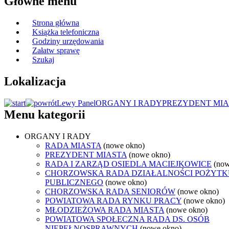
Główne menu
Strona główna
Książka telefoniczna
Godziny urzędowania
Załatw sprawę
Szukaj
Lokalizacja
Lewy Panel
ORGANY I RADY
PREZYDENT MIA
Menu kategorii
ORGANY I RADY
RADA MIASTA
(nowe okno)
PREZYDENT MIASTA
(nowe okno)
RADA I ZARZĄD OSIEDLA MACIEJKOWICE
(now
CHORZOWSKA RADA DZIAŁALNOŚCI POŻYTK
PUBLICZNEGO
(nowe okno)
CHORZOWSKA RADA SENIORÓW
(nowe okno)
POWIATOWA RADA RYNKU PRACY
(nowe okno)
MŁODZIEŻOWA RADA MIASTA
(nowe okno)
POWIATOWA SPOŁECZNA RADA DS. OSÓB
NIEPEŁNOSPRAWNYCH
(nowe okno)