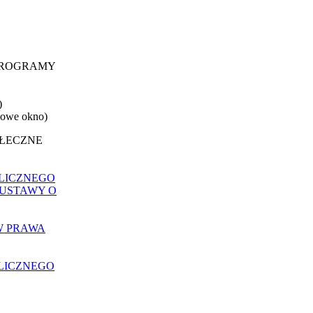
 PROGRAMY
)
nowe okno)
OŁECZNE
LICZNEGO
 USTAWY O
W PRAWA
LICZNEGO