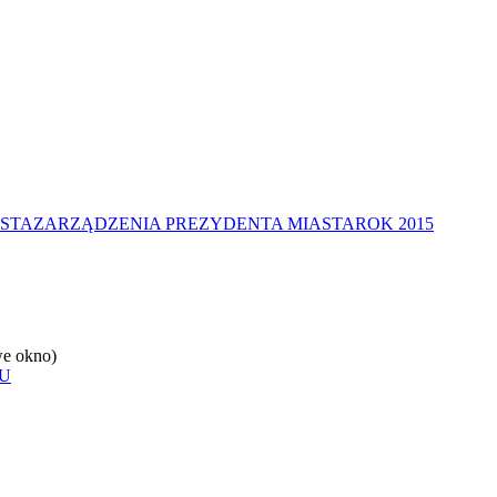
STA
ZARZĄDZENIA PREZYDENTA MIASTA
ROK 2015
e okno)
U