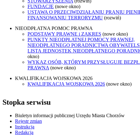
STOWARZYSZENIA
(rozwiń)
FUNDACJE
(nowe okno)
USTAWA O PRZECIWDZIAŁANIU PRANIU PIENI
FINANSOWANIU TERRORYZMU
(rozwiń)
NIEODPŁATNA POMOC PRAWNA
PODSTAWY PRAWNE i ZAKRES
(nowe okno)
PUNKTY NIEODPŁATNEJ POMOCY PRAWNEJ,
NIEODPŁATNEGO PORADNICTWA OBYWATELSK
LISTA JEDNOSTEK NIEODPŁATNEGO PORADN
okno)
WYKAZ OSÓB, KTÓRYM PRZYSŁUGUJE BEZP
PRAWNA
(nowe okno)
KWALIFIKACJA WOJSKOWA 2026
KWALIFIKACJA WOJSKOWA 2026
(nowe okno)
Stopka serwisu
Biuletyn informacji publicznej Urzędu Miasta Chorzów
Rejestr zmian
Instrukcja
Redakcja