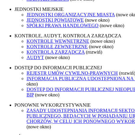
JEDNOSTKI MIEJSKIE
JEDNOSTKI ORGANIZACYJNE MIASTA
(nowe ok
JEDNOSTKI POWIATOWE
(nowe okno)
SPÓŁKI PRAWA HANDLOWEGO
(nowe okno)
KONTROLE, AUDYT, KONTROLA ZARZĄDCZA
KONTROLE WEWNĘTRZNE
(nowe okno)
KONTROLE ZEWNĘTRZNE
(nowe okno)
KONTROLA ZARZĄDCZA
(rozwiń)
AUDYT
(nowe okno)
DOSTĘP DO INFORMACJI PUBLICZNEJ
REJESTR UMÓW CYWILNO-PRAWNYCH
(rozwiń
INFORMACJA PUBLICZNA UDOSTĘPNIONA NA
okno)
DOSTĘP DO INFORMACJI PUBLICZNEJ NIEOP
BIP
(nowe okno)
PONOWNE WYKORZYSTYWANIE
ZASADY UDOSTĘPNIANIA INFORMACJI SEKT
PUBLICZNEGO, BĘDĄCYCH W POSIADANIU U
CHORZÓW, W CELU ICH PONOWNEGO WYKO
(nowe okno)