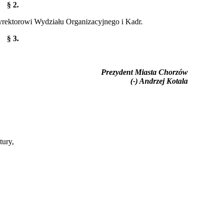
§ 2.
yrektorowi Wydziału Organizacyjnego i Kadr.
§ 3.
Prezydent Miasta Chorzów
(-) Andrzej Kotala
ury,