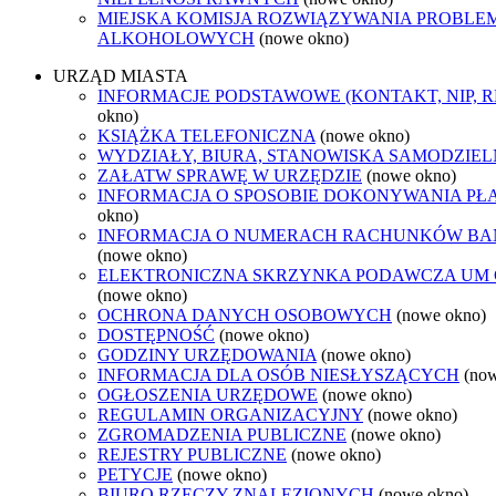
MIEJSKA KOMISJA ROZWIĄZYWANIA PROBL
ALKOHOLOWYCH
(nowe okno)
URZĄD MIASTA
INFORMACJE PODSTAWOWE (KONTAKT, NIP, 
okno)
KSIĄŻKA TELEFONICZNA
(nowe okno)
WYDZIAŁY, BIURA, STANOWISKA SAMODZIEL
ZAŁATW SPRAWĘ W URZĘDZIE
(nowe okno)
INFORMACJA O SPOSOBIE DOKONYWANIA PŁ
okno)
INFORMACJA O NUMERACH RACHUNKÓW B
(nowe okno)
ELEKTRONICZNA SKRZYNKA PODAWCZA UM
(nowe okno)
OCHRONA DANYCH OSOBOWYCH
(nowe okno)
DOSTĘPNOŚĆ
(nowe okno)
GODZINY URZĘDOWANIA
(nowe okno)
INFORMACJA DLA OSÓB NIESŁYSZĄCYCH
(no
OGŁOSZENIA URZĘDOWE
(nowe okno)
REGULAMIN ORGANIZACYJNY
(nowe okno)
ZGROMADZENIA PUBLICZNE
(nowe okno)
REJESTRY PUBLICZNE
(nowe okno)
PETYCJE
(nowe okno)
BIURO RZECZY ZNALEZIONYCH
(nowe okno)