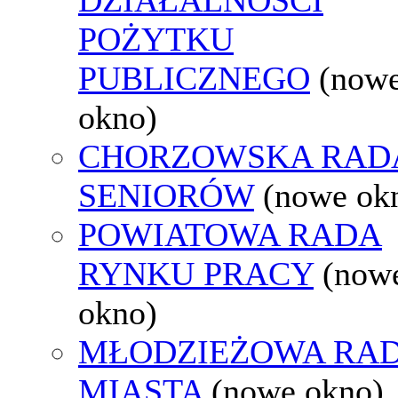
POŻYTKU
PUBLICZNEGO
(now
okno)
CHORZOWSKA RAD
SENIORÓW
(nowe ok
POWIATOWA RADA
RYNKU PRACY
(now
okno)
MŁODZIEŻOWA RA
MIASTA
(nowe okno)