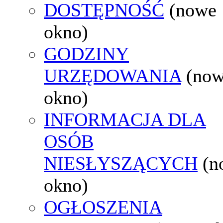
DOSTĘPNOŚĆ
(nowe
okno)
GODZINY
URZĘDOWANIA
(no
okno)
INFORMACJA DLA
OSÓB
NIESŁYSZĄCYCH
(n
okno)
OGŁOSZENIA