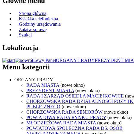
Główne menu
Strona główna
Książka telefoniczna
Godziny urzędowania
Załatw sprawę
Szukaj
Lokalizacja
Lewy Panel
ORGANY I RADY
PREZYDENT MIA
Menu kategorii
ORGANY I RADY
RADA MIASTA
(nowe okno)
PREZYDENT MIASTA
(nowe okno)
RADA I ZARZĄD OSIEDLA MACIEJKOWICE
(now
CHORZOWSKA RADA DZIAŁALNOŚCI POŻYTK
PUBLICZNEGO
(nowe okno)
CHORZOWSKA RADA SENIORÓW
(nowe okno)
POWIATOWA RADA RYNKU PRACY
(nowe okno)
MŁODZIEŻOWA RADA MIASTA
(nowe okno)
POWIATOWA SPOŁECZNA RADA DS. OSÓB
NIEPEŁNOSPRAWNYCH
(nowe okno)