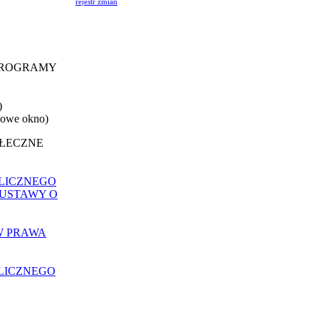
rejestr zmian
 PROGRAMY
)
nowe okno)
OŁECZNE
LICZNEGO
 USTAWY O
W PRAWA
LICZNEGO