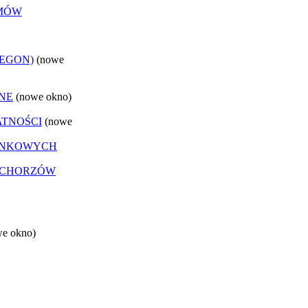
EMÓW
REGON)
(nowe
NE
(nowe okno)
ATNOŚCI
(nowe
ANKOWYCH
 CHORZÓW
we okno)