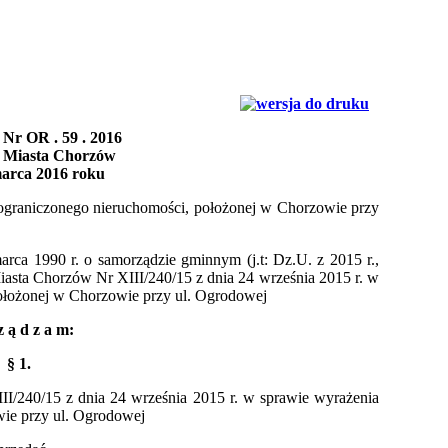
 Nr
OR . 59 . 2016
 Miasta Chorzów
marca 2016 roku
eograniczonego nieruchomości, położonej w Chorzowie przy
marca 1990 r. o samorządzie gminnym (j.t: Dz.U. z 2015 r.,
asta Chorzów Nr XIII/240/15 z dnia 24 września 2015 r. w
położonej w Chorzowie przy ul. Ogrodowej
z ą d z a m:
§ 1.
I/240/15 z dnia 24 września 2015 r. w sprawie wyrażenia
wie przy ul. Ogrodowej