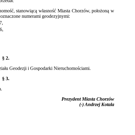
przedać
chomość, stanowiącą własność Miasta Chorzów, położoną w
i oznaczone numerami geodezyjnymi:
7
,
6
,
§ 2.
iału Geodezji i Gospodarki Nieruchomościami.
§ 3.
a.
Prezydent Miasta Chorzów
(-) Andrzej Kotala