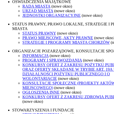
OŚWIADCZENIA MAJĄTKOWE
RADA MIASTA
(nowe okno)
URZĄD MIASTA
(nowe okno)
JEDNOSTKI ORGANIZACYJNE
(nowe okno)
STATUS PRAWNY, PRAWO LOKALNE, STRATEGIE I
MIASTA
STATUS PRAWNY
(nowe okno)
PRAWO MIEJSCOWE, AKTY PRAWNE
(nowe okno
STRATEGIE I PROGRAMY MIASTA CHORZÓW
(
ORGANIZACJE POZARZĄDOWE, KONSULTACJE SP
INFORMACJA
(nowe okno)
PROGRAMY I SPRAWOZDANIA
(nowe okno)
KONKURSY OFERT Z ZAKRESU POŻYTKU PUB
ORAZ OFERTY SKŁADANE W TRYBIE ART. 19A
DZIAŁALNOŚCI POŻYTKU PUBLICZNEGO I O
WOLONTARIACIE
(nowe okno)
KONSULTACJE SPOŁECZNE (PROJEKTY AKTÓ
MIEJSCOWEGO)
(nowe okno)
OGŁOSZENIA INNE
(nowe okno)
KONKURSY OFERT Z ZAKRESU ZDROWIA PUB
(nowe okno)
STOWARZYSZENIA I FUNDACJE