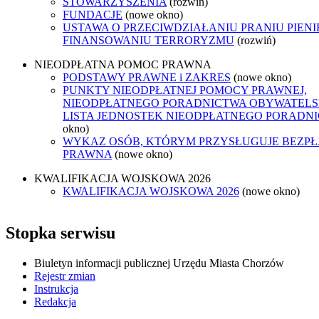
STOWARZYSZENIA
(rozwiń)
FUNDACJE
(nowe okno)
USTAWA O PRZECIWDZIAŁANIU PRANIU PIENI
FINANSOWANIU TERRORYZMU
(rozwiń)
NIEODPŁATNA POMOC PRAWNA
PODSTAWY PRAWNE i ZAKRES
(nowe okno)
PUNKTY NIEODPŁATNEJ POMOCY PRAWNEJ,
NIEODPŁATNEGO PORADNICTWA OBYWATELSK
LISTA JEDNOSTEK NIEODPŁATNEGO PORADN
okno)
WYKAZ OSÓB, KTÓRYM PRZYSŁUGUJE BEZP
PRAWNA
(nowe okno)
KWALIFIKACJA WOJSKOWA 2026
KWALIFIKACJA WOJSKOWA 2026
(nowe okno)
Stopka serwisu
Biuletyn informacji publicznej Urzędu Miasta Chorzów
Rejestr zmian
Instrukcja
Redakcja