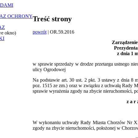
ĄDAMI
RAZ OCHRONY
Treść strony
AZ
powrót
| OR.59.2016
we okno)
KI
Zarządzenie
Prezydenta
z dnia 1 
w sprawie sprzedaży w drodze przetargu ustnego ni
ulicy Ogrodowej
Na podstawie art. 30 ust. 2 pkt. 3 ustawy z dnia 8 
poz. 1515 ze zm.)
oraz w związku z uchwałą Rady Mi
sprawie wyrażenia zgody na zbycie nieruchomości, 
z a r 
W wykonaniu uchwały
Rady Miasta Chorzów Nr XII
zgody na zbycie nieruchomości, położonej w Chorzo