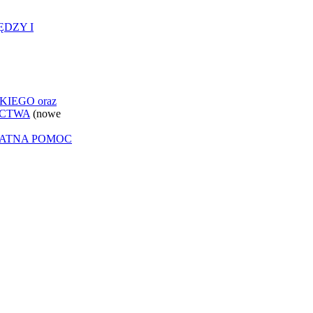
ĘDZY I
IEGO oraz
ICTWA
(nowe
ŁATNA POMOC