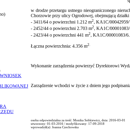
s
w
drodze przetargu ustnego nieograniczonego nieru
no)
Chorzowie przy ulicy Ogrodowej
,
obejmującą działk
2
- 3411/64
o powierzchni 1.212 m
, KA1C/00042959/
2
- 2452/44 o powierzchni 2.703 m
, KA1C/00001083/
2
- 2423/44 o powierzchni 441 m
, KA1C/00001083/6.
2.
Ł
ączna powierzchnia: 4.356
m
Wykonanie zarządzenia powierzyć Dyrektorowi Wydz
)
 WNIOSEK
Zarządzenie wchodzi w życie z dniem jego podpisani
UBLIKOWANEJ
ORA
RZĘDU
osoba odpowiedzialna za treść: Monika Sobkiewicz, dnia: 2016-03-01
utworzony: 01-03-2016 / modyfikowany: 17-09-2018
wprowadził(a): Joanna Czechowska