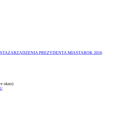
STA
ZARZĄDZENIA PREZYDENTA MIASTA
ROK 2016
e okno)
U