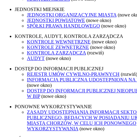
JEDNOSTKI MIEJSKIE
JEDNOSTKI ORGANIZACYJNE MIASTA
(nowe ok
JEDNOSTKI POWIATOWE
(nowe okno)
SPÓŁKI PRAWA HANDLOWEGO
(nowe okno)
KONTROLE, AUDYT, KONTROLA ZARZĄDCZA
KONTROLE WEWNĘTRZNE
(nowe okno)
KONTROLE ZEWNĘTRZNE
(nowe okno)
KONTROLA ZARZĄDCZA
(rozwiń)
AUDYT
(nowe okno)
DOSTĘP DO INFORMACJI PUBLICZNEJ
REJESTR UMÓW CYWILNO-PRAWNYCH
(rozwiń
INFORMACJA PUBLICZNA UDOSTĘPNIONA NA
(nowe okno)
DOSTĘP DO INFORMACJI PUBLICZNEJ NIEOP
W BIP
(nowe okno)
PONOWNE WYKORZYSTYWANIE
ZASADY UDOSTĘPNIANIA INFORMACJI SEKT
PUBLICZNEGO, BĘDĄCYCH W POSIADANIU U
MIASTA CHORZÓW, W CELU ICH PONOWNEGO
WYKORZYSTYWANIA
(nowe okno)