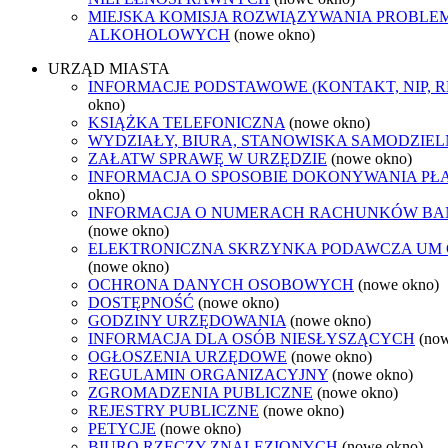
MIEJSKA KOMISJA ROZWIĄZYWANIA PROBL
ALKOHOLOWYCH
(nowe okno)
URZĄD MIASTA
INFORMACJE PODSTAWOWE (KONTAKT, NIP, 
okno)
KSIĄŻKA TELEFONICZNA
(nowe okno)
WYDZIAŁY, BIURA, STANOWISKA SAMODZIEL
ZAŁATW SPRAWĘ W URZĘDZIE
(nowe okno)
INFORMACJA O SPOSOBIE DOKONYWANIA PŁ
okno)
INFORMACJA O NUMERACH RACHUNKÓW B
(nowe okno)
ELEKTRONICZNA SKRZYNKA PODAWCZA UM
(nowe okno)
OCHRONA DANYCH OSOBOWYCH
(nowe okno)
DOSTĘPNOŚĆ
(nowe okno)
GODZINY URZĘDOWANIA
(nowe okno)
INFORMACJA DLA OSÓB NIESŁYSZĄCYCH
(no
OGŁOSZENIA URZĘDOWE
(nowe okno)
REGULAMIN ORGANIZACYJNY
(nowe okno)
ZGROMADZENIA PUBLICZNE
(nowe okno)
REJESTRY PUBLICZNE
(nowe okno)
PETYCJE
(nowe okno)
BIURO RZECZY ZNALEZIONYCH
(nowe okno)