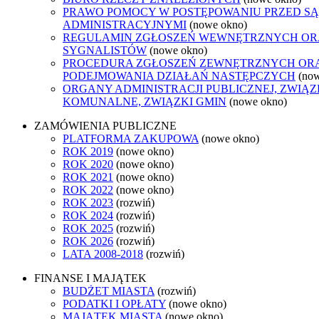
PRAWO POMOCY W POSTĘPOWANIU PRZED S
ADMINISTRACYJNYMI
(nowe okno)
REGULAMIN ZGŁOSZEŃ WEWNĘTRZNYCH O
SYGNALISTÓW
(nowe okno)
PROCEDURA ZGŁOSZEŃ ZEWNĘTRZNYCH OR
PODEJMOWANIA DZIAŁAŃ NASTĘPCZYCH
(no
ORGANY ADMINISTRACJI PUBLICZNEJ, ZWIĄZ
KOMUNALNE, ZWIĄZKI GMIN
(nowe okno)
ZAMÓWIENIA PUBLICZNE
PLATFORMA ZAKUPOWA
(nowe okno)
ROK 2019
(nowe okno)
ROK 2020
(nowe okno)
ROK 2021
(nowe okno)
ROK 2022
(nowe okno)
ROK 2023
(rozwiń)
ROK 2024
(rozwiń)
ROK 2025
(rozwiń)
ROK 2026
(rozwiń)
LATA 2008-2018
(rozwiń)
FINANSE I MAJĄTEK
BUDŻET MIASTA
(rozwiń)
PODATKI I OPŁATY
(nowe okno)
MAJĄTEK MIASTA
(nowe okno)