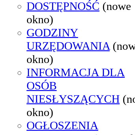
DOSTĘPNOŚĆ
(nowe
okno)
GODZINY
URZĘDOWANIA
(no
okno)
INFORMACJA DLA
OSÓB
NIESŁYSZĄCYCH
(n
okno)
OGŁOSZENIA