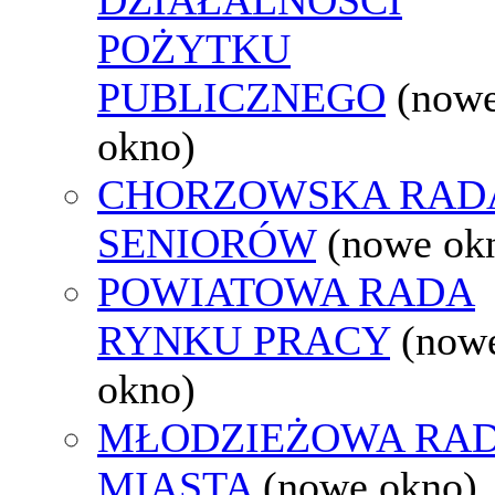
POŻYTKU
PUBLICZNEGO
(now
okno)
CHORZOWSKA RAD
SENIORÓW
(nowe ok
POWIATOWA RADA
RYNKU PRACY
(now
okno)
MŁODZIEŻOWA RA
MIASTA
(nowe okno)