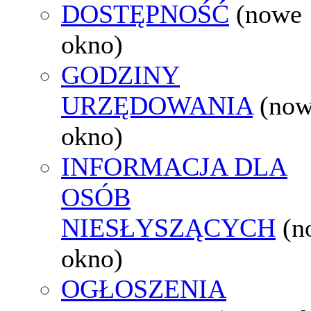
DOSTĘPNOŚĆ
(nowe
okno)
GODZINY
URZĘDOWANIA
(no
okno)
INFORMACJA DLA
OSÓB
NIESŁYSZĄCYCH
(n
okno)
OGŁOSZENIA