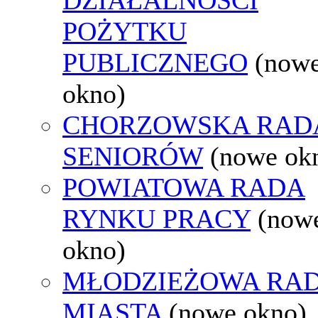
POŻYTKU
PUBLICZNEGO
(now
okno)
CHORZOWSKA RAD
SENIORÓW
(nowe ok
POWIATOWA RADA
RYNKU PRACY
(now
okno)
MŁODZIEŻOWA RA
MIASTA
(nowe okno)