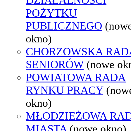
POŻYTKU
PUBLICZNEGO
(now
okno)
CHORZOWSKA RAD
SENIORÓW
(nowe ok
POWIATOWA RADA
RYNKU PRACY
(now
okno)
MŁODZIEŻOWA RA
MIASTA
(nowe okno)