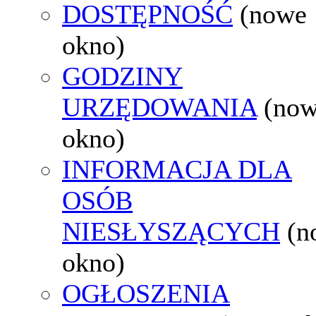
DOSTĘPNOŚĆ
(nowe
okno)
GODZINY
URZĘDOWANIA
(no
okno)
INFORMACJA DLA
OSÓB
NIESŁYSZĄCYCH
(n
okno)
OGŁOSZENIA