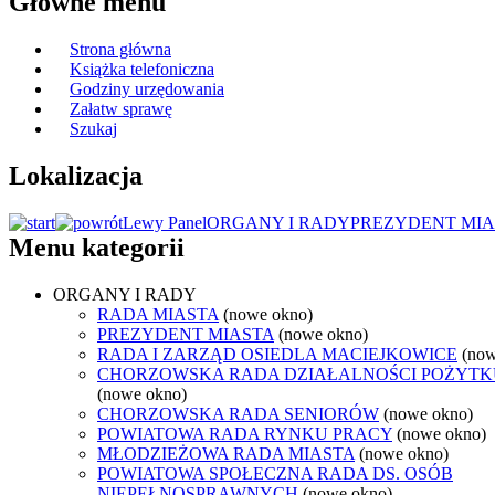
Główne menu
Strona główna
Książka telefoniczna
Godziny urzędowania
Załatw sprawę
Szukaj
Lokalizacja
Lewy Panel
ORGANY I RADY
PREZYDENT MIA
Menu kategorii
ORGANY I RADY
RADA MIASTA
(nowe okno)
PREZYDENT MIASTA
(nowe okno)
RADA I ZARZĄD OSIEDLA MACIEJKOWICE
(now
CHORZOWSKA RADA DZIAŁALNOŚCI POŻYTK
(nowe okno)
CHORZOWSKA RADA SENIORÓW
(nowe okno)
POWIATOWA RADA RYNKU PRACY
(nowe okno)
MŁODZIEŻOWA RADA MIASTA
(nowe okno)
POWIATOWA SPOŁECZNA RADA DS. OSÓB
NIEPEŁNOSPRAWNYCH
(nowe okno)