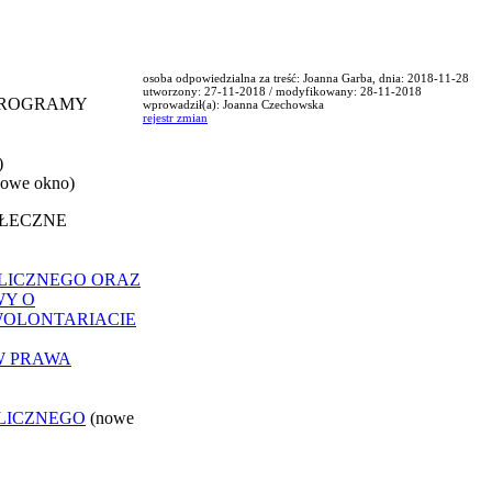
osoba odpowiedzialna za treść: Joanna Garba, dnia: 2018-11-28
utworzony: 27-11-2018 / modyfikowany: 28-11-2018
 PROGRAMY
wprowadził(a): Joanna Czechowska
rejestr zmian
)
nowe okno)
OŁECZNE
LICZNEGO ORAZ
WY O
WOLONTARIACIE
W PRAWA
LICZNEGO
(nowe