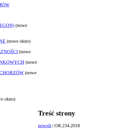
EMÓW
REGON)
(nowe
NE
(nowe okno)
ATNOŚCI
(nowe
ANKOWYCH
(nowe
 CHORZÓW
(nowe
we okno)
Treść strony
powrót
| OR.234.2018