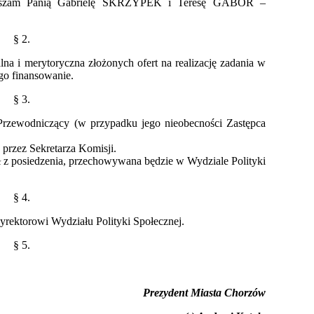
praszam Panią Gabrielę SKRZYPEK i Teresę GABOR –
§ 2.
na i merytoryczna złożonych ofert na realizację zadania w
ego finansowanie.
§ 3.
Przewodniczący (w przypadku jego nieobecności Zastępca
 przez Sekretarza Komisji.
z posiedzenia, przechowywana będzie w Wydziale Polityki
§ 4.
rektorowi Wydziału Polityki Społecznej.
§ 5.
Prezydent Miasta Chorzów