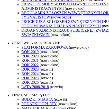
PRAWO POMOCY W POSTĘPOWANIU PRZED S
ADMINISTRACYJNYMI
(nowe okno)
REGULAMIN ZGŁOSZEŃ WEWNĘTRZNYCH O
SYGNALISTÓW
(nowe okno)
PROCEDURA ZGŁOSZEŃ ZEWNĘTRZNYCH OR
PODEJMOWANIA DZIAŁAŃ NASTĘPCZYCH
(no
ORGANY ADMINISTRACJI PUBLICZNEJ, ZWIĄ
ZWIĄZKI GMIN
(nowe okno)
ZAMÓWIENIA PUBLICZNE
PLATFORMA ZAKUPOWA
(nowe okno)
ROK 2019
(nowe okno)
ROK 2020
(nowe okno)
ROK 2021
(nowe okno)
ROK 2022
(nowe okno)
ROK 2023
(rozwiń)
ROK 2024
(rozwiń)
ROK 2025
(rozwiń)
ROK 2026
(rozwiń)
LATA 2008-2018
(rozwiń)
FINANSE I MAJĄTEK
BUDŻET MIASTA
(rozwiń)
PODATKI I OPŁATY
(nowe okno)
MAJĄTEK MIASTA
(nowe okno)