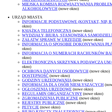
MIEJSKA KOMISJA ROZWIĄZYWANIA PROBL
ALKOHOLOWYCH
(nowe okno)
URZĄD MIASTA
INFORMACJE PODSTAWOWE (KONTAKT, NIP, 
okno)
KSIĄŻKA TELEFONICZNA
(nowe okno)
WYDZIAŁY, BIURA, STANOWISKA SAMODZIEL
ZAŁATW SPRAWĘ W URZĘDZIE
(nowe okno)
INFORMACJA O SPOSOBIE DOKONYWANIA PŁ
okno)
INFORMACJA O NUMERACH RACHUNKÓW B
okno)
ELEKTRONICZNA SKRZYNKA PODAWCZA UM
okno)
OCHRONA DANYCH OSOBOWYCH
(nowe okno)
DOSTĘPNOŚĆ
(nowe okno)
GODZINY URZĘDOWANIA
(nowe okno)
INFORMACJA DLA OSÓB NIESŁYSZĄCYCH
(no
OGŁOSZENIA URZĘDOWE
(nowe okno)
REGULAMIN ORGANIZACYJNY
(nowe okno)
ZGROMADZENIA PUBLICZNE
(nowe okno)
REJESTRY PUBLICZNE
(nowe okno)
PETYCJE
(nowe okno)
BIURO RZECZY ZNALEZIONYCH
(nowe okno)