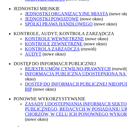
JEDNOSTKI MIEJSKIE
JEDNOSTKI ORGANIZACYJNE MIASTA
(nowe ok
JEDNOSTKI POWIATOWE
(nowe okno)
SPÓŁKI PRAWA HANDLOWEGO
(nowe okno)
KONTROLE, AUDYT, KONTROLA ZARZĄDCZA
KONTROLE WEWNĘTRZNE
(nowe okno)
KONTROLE ZEWNĘTRZNE
(nowe okno)
KONTROLA ZARZĄDCZA
(rozwiń)
AUDYT
(nowe okno)
DOSTĘP DO INFORMACJI PUBLICZNEJ
REJESTR UMÓW CYWILNO-PRAWNYCH
(rozwiń
INFORMACJA PUBLICZNA UDOSTĘPNIONA NA
okno)
DOSTĘP DO INFORMACJI PUBLICZNEJ NIEOP
BIP
(nowe okno)
PONOWNE WYKORZYSTYWANIE
ZASADY UDOSTĘPNIANIA INFORMACJI SEKT
PUBLICZNEGO, BĘDĄCYCH W POSIADANIU U
CHORZÓW, W CELU ICH PONOWNEGO WYKO
(nowe okno)