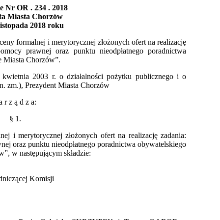
e Nr OR . 234 . 2018
ta Miasta Chorzów
listopada 2018 roku
ny formalnej i merytorycznej złożonych ofert na realizację
pomocy prawnej oraz punktu nieodpłatnego poradnictwa
ie Miasta Chorzów”.
kwietnia 2003 r. o działalności pożytku publicznego i o
późn. zm.), Prezydent Miasta Chorzów
a r z ą d z a:
§ 1.
 i merytorycznej złożonych ofert na realizację zadania:
ej oraz punktu nieodpłatnego poradnictwa obywatelskiego
w”, w następującym składzie:
iczącej Komisji