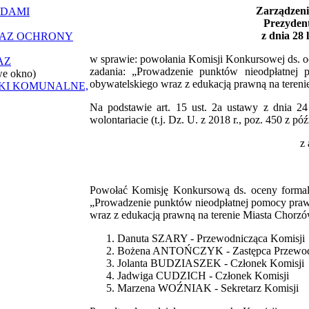
Zarządzeni
ĄDAMI
Prezyden
z dnia 28 
RAZ OCHRONY
w sprawie: powołania Komisji Konkursowej ds. oce
AZ
zadania: „Prowadzenie punktów nieodpłatnej 
we okno)
obywatelskiego wraz z edukacją prawną na teren
ZKI KOMUNALNE,
Na podstawie art. 15 ust. 2a ustawy z dnia 24 
wolontariacie (t.j. Dz. U. z 2018 r., poz. 450 z 
z 
Powołać Komisję Konkursową ds. oceny formalnej
„Prowadzenie punktów nieodpłatnej pomocy prawn
wraz z edukacją prawną na terenie Miasta Chorzó
Danuta SZARY - Przewodnicząca Komisji
Bożena ANTOŃCZYK - Zastępca Przewodn
Jolanta BUDZIASZEK - Członek Komisji
Jadwiga CUDZICH - Członek Komisji
Marzena WOŹNIAK - Sekretarz Komisji