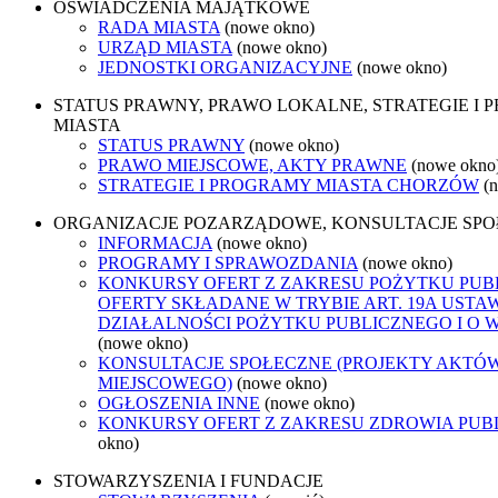
OŚWIADCZENIA MAJĄTKOWE
RADA MIASTA
(nowe okno)
URZĄD MIASTA
(nowe okno)
JEDNOSTKI ORGANIZACYJNE
(nowe okno)
STATUS PRAWNY, PRAWO LOKALNE, STRATEGIE I
MIASTA
STATUS PRAWNY
(nowe okno)
PRAWO MIEJSCOWE, AKTY PRAWNE
(nowe okno
STRATEGIE I PROGRAMY MIASTA CHORZÓW
(
ORGANIZACJE POZARZĄDOWE, KONSULTACJE SP
INFORMACJA
(nowe okno)
PROGRAMY I SPRAWOZDANIA
(nowe okno)
KONKURSY OFERT Z ZAKRESU POŻYTKU PUB
OFERTY SKŁADANE W TRYBIE ART. 19A USTA
DZIAŁALNOŚCI POŻYTKU PUBLICZNEGO I O 
(nowe okno)
KONSULTACJE SPOŁECZNE (PROJEKTY AKTÓ
MIEJSCOWEGO)
(nowe okno)
OGŁOSZENIA INNE
(nowe okno)
KONKURSY OFERT Z ZAKRESU ZDROWIA PUB
okno)
STOWARZYSZENIA I FUNDACJE