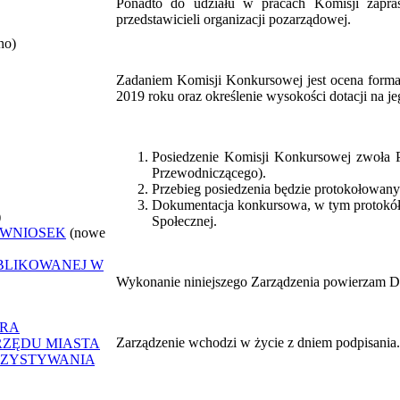
Ponadto do udziału w pracach Komisji za
przedstawicieli organizacji pozarządowej.
no)
Zadaniem Komisji Konkursowej jest ocena formal
2019 roku oraz określenie wysokości dotacji na j
Posiedzenie Komisji Konkursowej zwoła 
Przewodniczącego).
Przebieg posiedzenia będzie protokołowany
Dokumentacja konkursowa, w tym protokół 
)
Społecznej.
 WNIOSEK
(nowe
UBLIKOWANEJ W
Wykonanie niniejszego Zarządzenia powierzam Dy
ORA
Zarządzenie wchodzi w życie z dniem podpisania.
RZĘDU MIASTA
RZYSTYWANIA