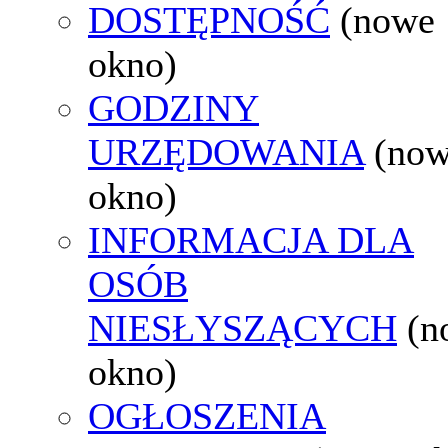
DOSTĘPNOŚĆ
(nowe
okno)
GODZINY
URZĘDOWANIA
(no
okno)
INFORMACJA DLA
OSÓB
NIESŁYSZĄCYCH
(n
okno)
OGŁOSZENIA