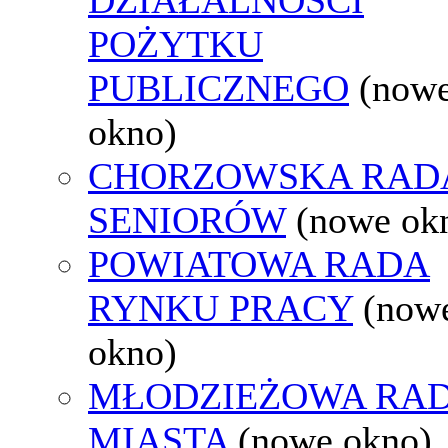
POŻYTKU
PUBLICZNEGO
(now
okno)
CHORZOWSKA RAD
SENIORÓW
(nowe ok
POWIATOWA RADA
RYNKU PRACY
(now
okno)
MŁODZIEŻOWA RA
MIASTA
(nowe okno)