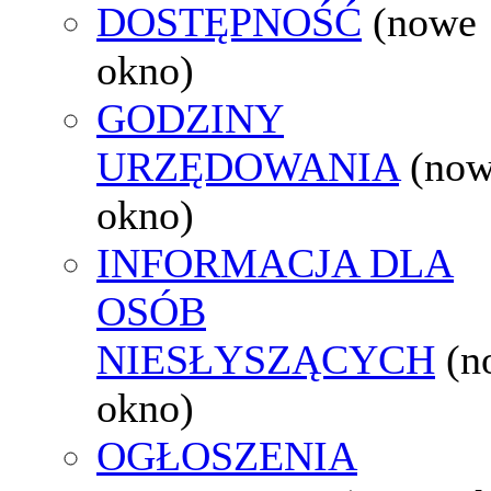
DOSTĘPNOŚĆ
(nowe
okno)
GODZINY
URZĘDOWANIA
(no
okno)
INFORMACJA DLA
OSÓB
NIESŁYSZĄCYCH
(n
okno)
OGŁOSZENIA