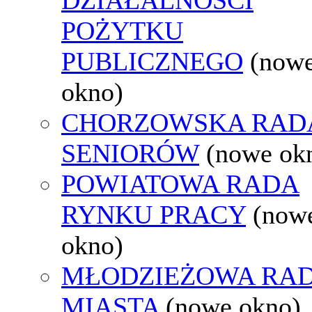
POŻYTKU
PUBLICZNEGO
(now
okno)
CHORZOWSKA RAD
SENIORÓW
(nowe ok
POWIATOWA RADA
RYNKU PRACY
(now
okno)
MŁODZIEŻOWA RA
MIASTA
(nowe okno)