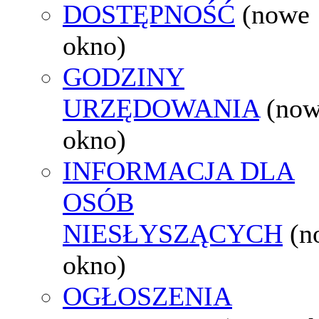
DOSTĘPNOŚĆ
(nowe
okno)
GODZINY
URZĘDOWANIA
(no
okno)
INFORMACJA DLA
OSÓB
NIESŁYSZĄCYCH
(n
okno)
OGŁOSZENIA