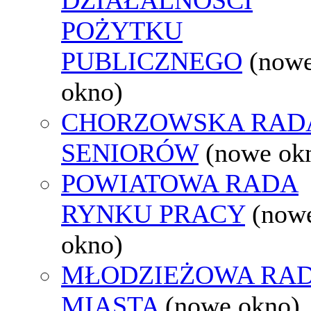
POŻYTKU
PUBLICZNEGO
(now
okno)
CHORZOWSKA RAD
SENIORÓW
(nowe ok
POWIATOWA RADA
RYNKU PRACY
(now
okno)
MŁODZIEŻOWA RA
MIASTA
(nowe okno)