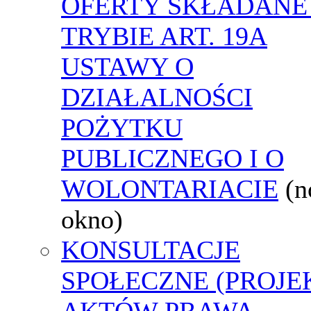
OFERTY SKŁADANE
TRYBIE ART. 19A
USTAWY O
DZIAŁALNOŚCI
POŻYTKU
PUBLICZNEGO I O
WOLONTARIACIE
(
okno)
KONSULTACJE
SPOŁECZNE (PROJE
AKTÓW PRAWA