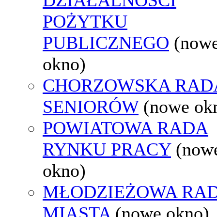
POŻYTKU
PUBLICZNEGO
(now
okno)
CHORZOWSKA RAD
SENIORÓW
(nowe ok
POWIATOWA RADA
RYNKU PRACY
(now
okno)
MŁODZIEŻOWA RA
MIASTA
(nowe okno)