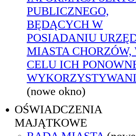
PUBLICZNEGO,
BĘDĄCYCH W
POSIADANIU URZĘ
MIASTA CHORZÓW,
CELU ICH PONOWN
WYKORZYSTYWAN
(nowe okno)
OŚWIADCZENIA
MAJĄTKOWE
RADA MIASTA
(nowe