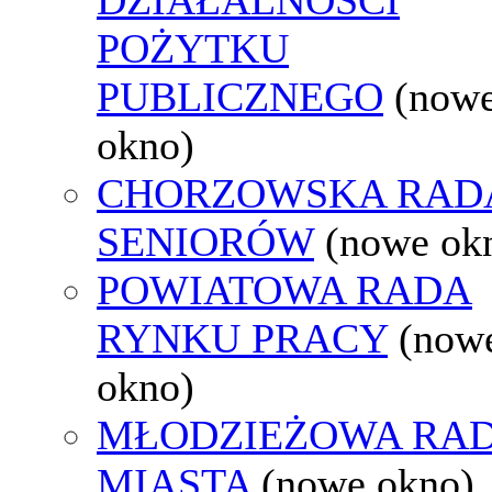
POŻYTKU
PUBLICZNEGO
(now
okno)
CHORZOWSKA RAD
SENIORÓW
(nowe ok
POWIATOWA RADA
RYNKU PRACY
(now
okno)
MŁODZIEŻOWA RA
MIASTA
(nowe okno)