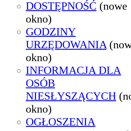
DOSTĘPNOŚĆ
(nowe
okno)
GODZINY
URZĘDOWANIA
(no
okno)
INFORMACJA DLA
OSÓB
NIESŁYSZĄCYCH
(n
okno)
OGŁOSZENIA