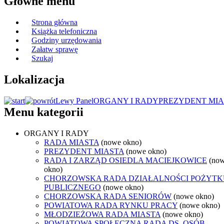
Główne menu
Strona główna
Książka telefoniczna
Godziny urzędowania
Załatw sprawę
Szukaj
Lokalizacja
Lewy Panel
ORGANY I RADY
PREZYDENT MIA
Menu kategorii
ORGANY I RADY
RADA MIASTA
(nowe okno)
PREZYDENT MIASTA
(nowe okno)
RADA I ZARZĄD OSIEDLA MACIEJKOWICE
(no
okno)
CHORZOWSKA RADA DZIAŁALNOŚCI POŻYTK
PUBLICZNEGO
(nowe okno)
CHORZOWSKA RADA SENIORÓW
(nowe okno)
POWIATOWA RADA RYNKU PRACY
(nowe okno)
MŁODZIEŻOWA RADA MIASTA
(nowe okno)
POWIATOWA SPOŁECZNA RADA DS. OSÓB