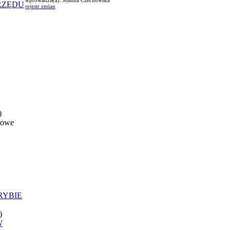
RZĘDU
rejestr zmian
)
nowe
RYBIE
)
W