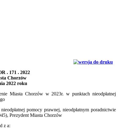
R . 171 . 2022
asta Chorzów
nia 2022 roku
enie Miasta Chorzów w 2023r. w punktach nieodpłatnej
ego
 o nieodpłatnej pomocy prawnej, nieodpłatnym poradnictwie
. 945), Prezydent Miasta Chorzów
 d z a: