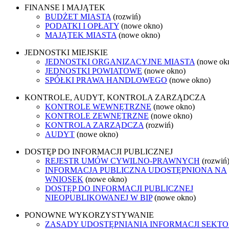
FINANSE I MAJĄTEK
BUDŻET MIASTA
(rozwiń)
PODATKI I OPŁATY
(nowe okno)
MAJĄTEK MIASTA
(nowe okno)
JEDNOSTKI MIEJSKIE
JEDNOSTKI ORGANIZACYJNE MIASTA
(nowe ok
JEDNOSTKI POWIATOWE
(nowe okno)
SPÓŁKI PRAWA HANDLOWEGO
(nowe okno)
KONTROLE, AUDYT, KONTROLA ZARZĄDCZA
KONTROLE WEWNĘTRZNE
(nowe okno)
KONTROLE ZEWNĘTRZNE
(nowe okno)
KONTROLA ZARZĄDCZA
(rozwiń)
AUDYT
(nowe okno)
DOSTĘP DO INFORMACJI PUBLICZNEJ
REJESTR UMÓW CYWILNO-PRAWNYCH
(rozwiń
INFORMACJA PUBLICZNA UDOSTĘPNIONA NA
WNIOSEK
(nowe okno)
DOSTĘP DO INFORMACJI PUBLICZNEJ
NIEOPUBLIKOWANEJ W BIP
(nowe okno)
PONOWNE WYKORZYSTYWANIE
ZASADY UDOSTĘPNIANIA INFORMACJI SEKT