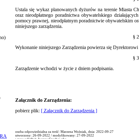
Ustala się wykaz planowanych dyżurów na terenie Miasta C
oraz nieodpłatnego poradnictwa obywatelskiego działających
pomocy prawnej, nieodpłatnym poradnictwie obywatelskim or
niniejszego zarządzenia.
§ 2
no)
Wykonanie niniejszego Zarządzenia powierza się Dyrektorowi 
§ 3
Zarządzenie wchodzi w życie z dniem podpisania.
)
Załącznik do Zarządzenia:
pobierz plik:
[ Załącznik do Zarządzenia ]
osoba odpowiedzialna za treść: Marzena Woźniak, dnia: 2022-09-27
ORA
utworzony: 26-09-2022 / modyfikowany: 27-09-2022
wprowadził(a): Joanna Czechowska