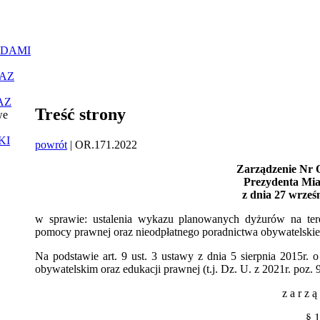
ĄDAMI
AZ
AZ
Treść strony
we
KI
powrót
| OR.171.2022
Zarządzenie Nr O
Prezydenta Mi
z dnia 27 wrześ
w sprawie: ustalenia wykazu planowanych dyżurów na ter
pomocy prawnej oraz nieodpłatnego poradnictwa obywatelski
Na podstawie art. 9 ust. 3 ustawy z dnia 5 sierpnia 2015r.
obywatelskim oraz edukacji prawnej (t.j. Dz. U. z 2021r. poz
z a r z ą
§ 1