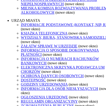
NIEPEŁNOSPRAWNYCH
(nowe okno)
MIEJSKA KOMISJA ROZWIĄZYWANIA PROBL
ALKOHOLOWYCH
(nowe okno)
URZĄD MIASTA
INFORMACJE PODSTAWOWE (KONTAKT, NIP, 
(nowe okno)
KSIĄŻKA TELEFONICZNA
(nowe okno)
WYDZIAŁY, BIURA, STANOWISKA SAMODZIEL
(nowe okno)
ZAŁATW SPRAWĘ W URZĘDZIE
(nowe okno)
INFORMACJA O SPOSOBIE DOKONYWANIA
PŁATNOŚCI
(nowe okno)
INFORMACJA O NUMERACH RACHUNKÓW
BANKOWYCH
(nowe okno)
ELEKTRONICZNA SKRZYNKA PODAWCZA UM
CHORZÓW
(nowe okno)
OCHRONA DANYCH OSOBOWYCH
(nowe okno)
DOSTĘPNOŚĆ
(nowe okno)
GODZINY URZĘDOWANIA
(nowe okno)
INFORMACJA DLA OSÓB NIESŁYSZĄCYCH
(no
okno)
OGŁOSZENIA URZĘDOWE
(nowe okno)
REGULAMIN ORGANIZACYJNY
(nowe okno)
ZGROMADZENIA PUBLICZNE
(nowe okno)