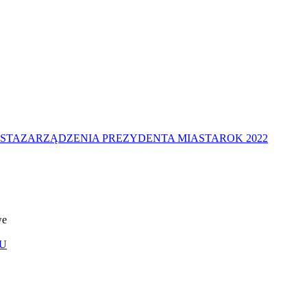
STA
ZARZĄDZENIA PREZYDENTA MIASTA
ROK 2022
we
U