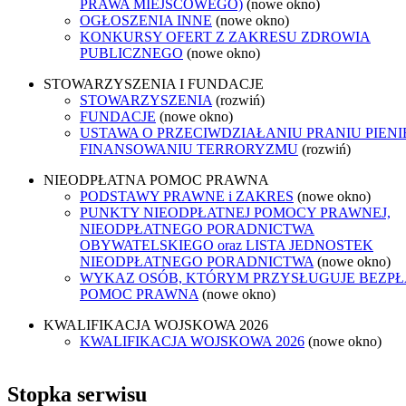
PRAWA MIEJSCOWEGO)
(nowe okno)
OGŁOSZENIA INNE
(nowe okno)
KONKURSY OFERT Z ZAKRESU ZDROWIA
PUBLICZNEGO
(nowe okno)
STOWARZYSZENIA I FUNDACJE
STOWARZYSZENIA
(rozwiń)
FUNDACJE
(nowe okno)
USTAWA O PRZECIWDZIAŁANIU PRANIU PIENI
FINANSOWANIU TERRORYZMU
(rozwiń)
NIEODPŁATNA POMOC PRAWNA
PODSTAWY PRAWNE i ZAKRES
(nowe okno)
PUNKTY NIEODPŁATNEJ POMOCY PRAWNEJ,
NIEODPŁATNEGO PORADNICTWA
OBYWATELSKIEGO oraz LISTA JEDNOSTEK
NIEODPŁATNEGO PORADNICTWA
(nowe okno)
WYKAZ OSÓB, KTÓRYM PRZYSŁUGUJE BEZP
POMOC PRAWNA
(nowe okno)
KWALIFIKACJA WOJSKOWA 2026
KWALIFIKACJA WOJSKOWA 2026
(nowe okno)
Stopka serwisu