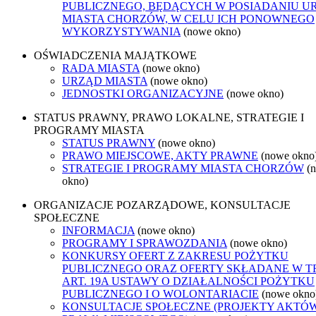
PUBLICZNEGO, BĘDĄCYCH W POSIADANIU U
MIASTA CHORZÓW, W CELU ICH PONOWNEGO
WYKORZYSTYWANIA
(nowe okno)
OŚWIADCZENIA MAJĄTKOWE
RADA MIASTA
(nowe okno)
URZĄD MIASTA
(nowe okno)
JEDNOSTKI ORGANIZACYJNE
(nowe okno)
STATUS PRAWNY, PRAWO LOKALNE, STRATEGIE I
PROGRAMY MIASTA
STATUS PRAWNY
(nowe okno)
PRAWO MIEJSCOWE, AKTY PRAWNE
(nowe okno
STRATEGIE I PROGRAMY MIASTA CHORZÓW
(
okno)
ORGANIZACJE POZARZĄDOWE, KONSULTACJE
SPOŁECZNE
INFORMACJA
(nowe okno)
PROGRAMY I SPRAWOZDANIA
(nowe okno)
KONKURSY OFERT Z ZAKRESU POŻYTKU
PUBLICZNEGO ORAZ OFERTY SKŁADANE W T
ART. 19A USTAWY O DZIAŁALNOŚCI POŻYTKU
PUBLICZNEGO I O WOLONTARIACIE
(nowe okno
KONSULTACJE SPOŁECZNE (PROJEKTY AKTÓ