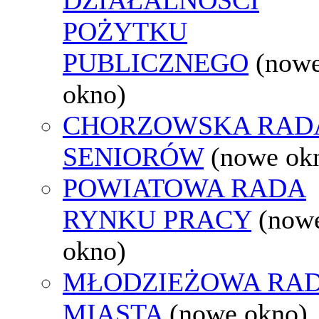
POŻYTKU
PUBLICZNEGO
(now
okno)
CHORZOWSKA RAD
SENIORÓW
(nowe ok
POWIATOWA RADA
RYNKU PRACY
(now
okno)
MŁODZIEŻOWA RA
MIASTA
(nowe okno)