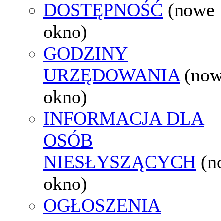
DOSTĘPNOŚĆ
(nowe
okno)
GODZINY
URZĘDOWANIA
(no
okno)
INFORMACJA DLA
OSÓB
NIESŁYSZĄCYCH
(n
okno)
OGŁOSZENIA