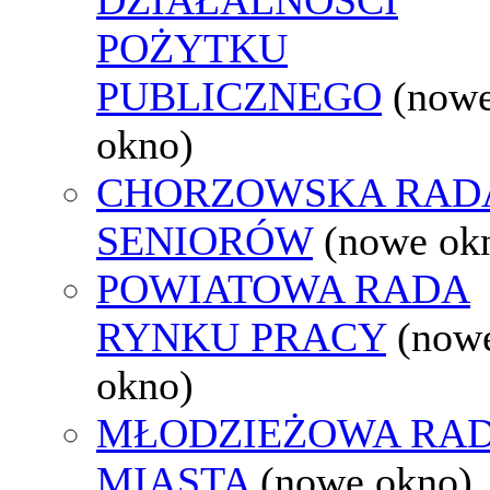
POŻYTKU
PUBLICZNEGO
(now
okno)
CHORZOWSKA RAD
SENIORÓW
(nowe ok
POWIATOWA RADA
RYNKU PRACY
(now
okno)
MŁODZIEŻOWA RA
MIASTA
(nowe okno)