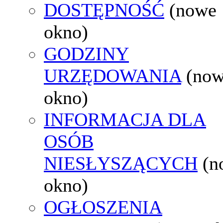
DOSTĘPNOŚĆ
(nowe
okno)
GODZINY
URZĘDOWANIA
(no
okno)
INFORMACJA DLA
OSÓB
NIESŁYSZĄCYCH
(n
okno)
OGŁOSZENIA