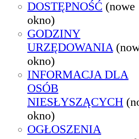
DOSTĘPNOŚĆ
(nowe
okno)
GODZINY
URZĘDOWANIA
(no
okno)
INFORMACJA DLA
OSÓB
NIESŁYSZĄCYCH
(n
okno)
OGŁOSZENIA