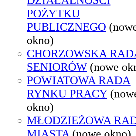
POŻYTKU
PUBLICZNEGO
(now
okno)
CHORZOWSKA RAD
SENIORÓW
(nowe ok
POWIATOWA RADA
RYNKU PRACY
(now
okno)
MŁODZIEŻOWA RA
MIASTA
(nowe okno)