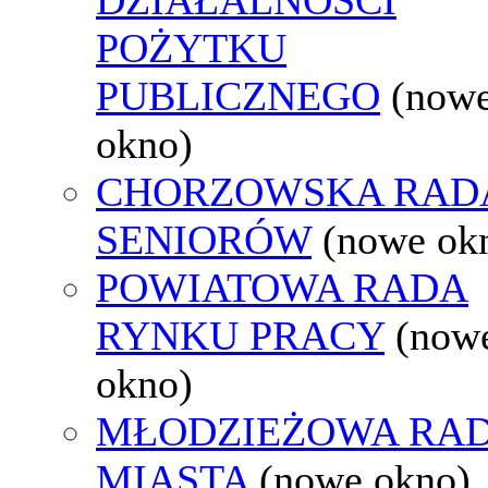
POŻYTKU
PUBLICZNEGO
(now
okno)
CHORZOWSKA RAD
SENIORÓW
(nowe ok
POWIATOWA RADA
RYNKU PRACY
(now
okno)
MŁODZIEŻOWA RA
MIASTA
(nowe okno)