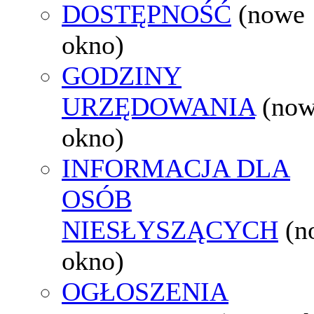
DOSTĘPNOŚĆ
(nowe
okno)
GODZINY
URZĘDOWANIA
(no
okno)
INFORMACJA DLA
OSÓB
NIESŁYSZĄCYCH
(n
okno)
OGŁOSZENIA