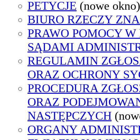
PETYCJE
(nowe okno
BIURO RZECZY ZN
PRAWO POMOCY W 
SĄDAMI ADMINIST
REGULAMIN ZGŁO
ORAZ OCHRONY S
PROCEDURA ZGŁO
ORAZ PODEJMOWAN
NASTĘPCZYCH
(now
ORGANY ADMINISTR