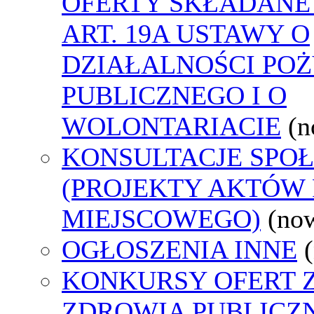
OFERTY SKŁADANE
ART. 19A USTAWY O
DZIAŁALNOŚCI PO
PUBLICZNEGO I O
WOLONTARIACIE
(n
KONSULTACJE SPO
(PROJEKTY AKTÓW
MIEJSCOWEGO)
(no
OGŁOSZENIA INNE
KONKURSY OFERT 
ZDROWIA PUBLICZ