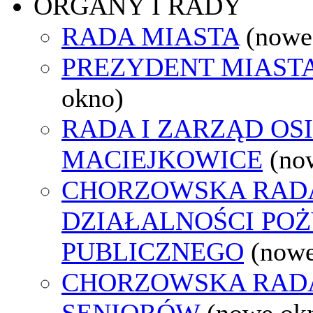
ORGANY I RADY
RADA MIASTA
(nowe
PREZYDENT MIAST
okno)
RADA I ZARZĄD OS
MACIEJKOWICE
(no
CHORZOWSKA RAD
DZIAŁALNOŚCI PO
PUBLICZNEGO
(nowe
CHORZOWSKA RAD
SENIORÓW
(nowe ok