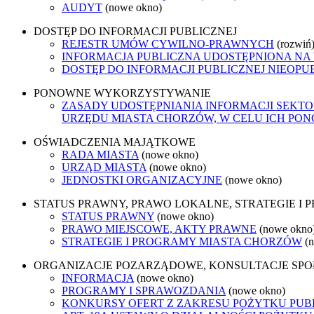
AUDYT
(nowe okno)
DOSTĘP DO INFORMACJI PUBLICZNEJ
REJESTR UMÓW CYWILNO-PRAWNYCH
(rozwiń
INFORMACJA PUBLICZNA UDOSTĘPNIONA NA
DOSTĘP DO INFORMACJI PUBLICZNEJ NIEOPU
PONOWNE WYKORZYSTYWANIE
ZASADY UDOSTĘPNIANIA INFORMACJI SEKT
URZĘDU MIASTA CHORZÓW, W CELU ICH P
OŚWIADCZENIA MAJĄTKOWE
RADA MIASTA
(nowe okno)
URZĄD MIASTA
(nowe okno)
JEDNOSTKI ORGANIZACYJNE
(nowe okno)
STATUS PRAWNY, PRAWO LOKALNE, STRATEGIE I
STATUS PRAWNY
(nowe okno)
PRAWO MIEJSCOWE, AKTY PRAWNE
(nowe okno
STRATEGIE I PROGRAMY MIASTA CHORZÓW
(
ORGANIZACJE POZARZĄDOWE, KONSULTACJE SP
INFORMACJA
(nowe okno)
PROGRAMY I SPRAWOZDANIA
(nowe okno)
KONKURSY OFERT Z ZAKRESU POŻYTKU PUB