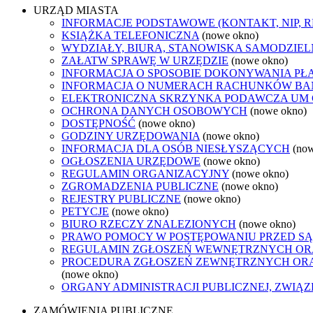
URZĄD MIASTA
INFORMACJE PODSTAWOWE (KONTAKT, NIP, 
KSIĄŻKA TELEFONICZNA
(nowe okno)
WYDZIAŁY, BIURA, STANOWISKA SAMODZIEL
ZAŁATW SPRAWĘ W URZĘDZIE
(nowe okno)
INFORMACJA O SPOSOBIE DOKONYWANIA PŁ
INFORMACJA O NUMERACH RACHUNKÓW B
ELEKTRONICZNA SKRZYNKA PODAWCZA UM
OCHRONA DANYCH OSOBOWYCH
(nowe okno)
DOSTĘPNOŚĆ
(nowe okno)
GODZINY URZĘDOWANIA
(nowe okno)
INFORMACJA DLA OSÓB NIESŁYSZĄCYCH
(no
OGŁOSZENIA URZĘDOWE
(nowe okno)
REGULAMIN ORGANIZACYJNY
(nowe okno)
ZGROMADZENIA PUBLICZNE
(nowe okno)
REJESTRY PUBLICZNE
(nowe okno)
PETYCJE
(nowe okno)
BIURO RZECZY ZNALEZIONYCH
(nowe okno)
PRAWO POMOCY W POSTĘPOWANIU PRZED SĄ
REGULAMIN ZGŁOSZEŃ WEWNĘTRZNYCH OR
PROCEDURA ZGŁOSZEŃ ZEWNĘTRZNYCH ORA
(nowe okno)
ORGANY ADMINISTRACJI PUBLICZNEJ, ZWIĄ
ZAMÓWIENIA PUBLICZNE