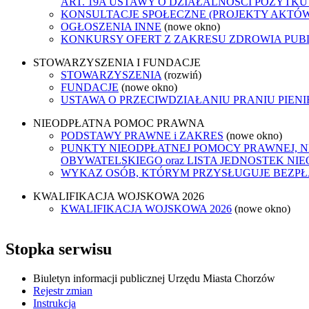
ART. 19A USTAWY O DZIAŁALNOŚCI POŻYTKU
KONSULTACJE SPOŁECZNE (PROJEKTY AKTÓ
OGŁOSZENIA INNE
(nowe okno)
KONKURSY OFERT Z ZAKRESU ZDROWIA PUB
STOWARZYSZENIA I FUNDACJE
STOWARZYSZENIA
(rozwiń)
FUNDACJE
(nowe okno)
USTAWA O PRZECIWDZIAŁANIU PRANIU PIEN
NIEODPŁATNA POMOC PRAWNA
PODSTAWY PRAWNE i ZAKRES
(nowe okno)
PUNKTY NIEODPŁATNEJ POMOCY PRAWNEJ, 
OBYWATELSKIEGO oraz LISTA JEDNOSTEK N
WYKAZ OSÓB, KTÓRYM PRZYSŁUGUJE BEZP
KWALIFIKACJA WOJSKOWA 2026
KWALIFIKACJA WOJSKOWA 2026
(nowe okno)
Stopka serwisu
Biuletyn informacji publicznej Urzędu Miasta Chorzów
Rejestr zmian
Instrukcja