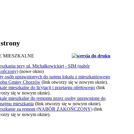
 strony
E MIESZKALNE
szkania przy ul. Michałkowickiej - SIM (nabór
kończony)
(nowe okno)
sty osób uprawnionych do najmu lokalu z mieszkaniowego
sobu Gminy Chorzów
(link otworzy się w nowym oknie).
ale mieszkalne do licytacji i przetargu ofertowego
(link
worzy się w nowym oknie).
kale mieszkalne do remontu przez osoby uprawnione do
najmu mieszkania
(link otworzy się w nowym oknie).
eszkanie za remont (NABÓR ZAKOŃCZONY)
(link
worzy się w nowym oknie).