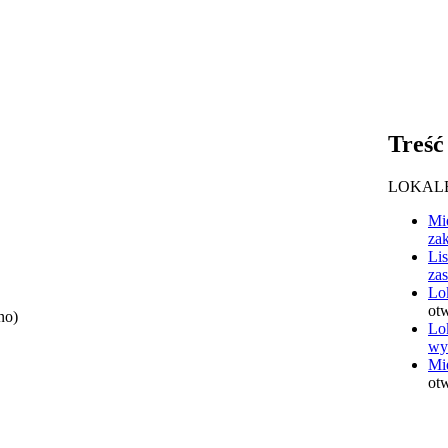
Treść
LOKAL
Mie
za
Li
za
Lok
ot
no)
Lo
wy
Mi
ot