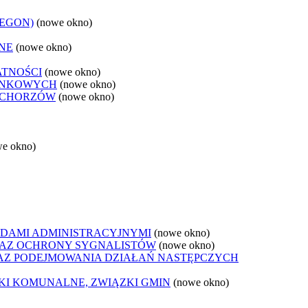
REGON)
(nowe okno)
NE
(nowe okno)
ATNOŚCI
(nowe okno)
ANKOWYCH
(nowe okno)
 CHORZÓW
(nowe okno)
we okno)
DAMI ADMINISTRACYJNYMI
(nowe okno)
AZ OCHRONY SYGNALISTÓW
(nowe okno)
Z PODEJMOWANIA DZIAŁAŃ NASTĘPCZYCH
ZKI KOMUNALNE, ZWIĄZKI GMIN
(nowe okno)