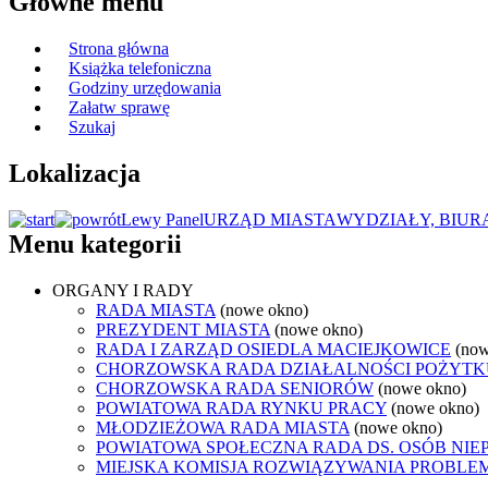
Główne menu
Strona główna
Książka telefoniczna
Godziny urzędowania
Załatw sprawę
Szukaj
Lokalizacja
Lewy Panel
URZĄD MIASTA
WYDZIAŁY, BIUR
Menu kategorii
ORGANY I RADY
RADA MIASTA
(nowe okno)
PREZYDENT MIASTA
(nowe okno)
RADA I ZARZĄD OSIEDLA MACIEJKOWICE
(now
CHORZOWSKA RADA DZIAŁALNOŚCI POŻYTK
CHORZOWSKA RADA SENIORÓW
(nowe okno)
POWIATOWA RADA RYNKU PRACY
(nowe okno)
MŁODZIEŻOWA RADA MIASTA
(nowe okno)
POWIATOWA SPOŁECZNA RADA DS. OSÓB NI
MIEJSKA KOMISJA ROZWIĄZYWANIA PROB