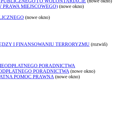
 PUBLICZNEGO I O WOLONTARIACIE
(nowe okno)
W PRAWA MIEJSCOWEGO)
(nowe okno)
LICZNEGO
(nowe okno)
IĘDZY I FINANSOWANIU TERRORYZMU
(rozwiń)
NIEODPŁATNEGO PORADNICTWA
IEODPŁATNEGO PORADNICTWA
(nowe okno)
ŁATNA POMOC PRAWNA
(nowe okno)