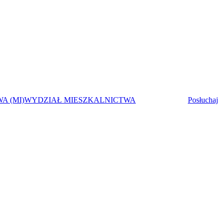
A (MI)
WYDZIAŁ MIESZKALNICTWA
Posłuchaj