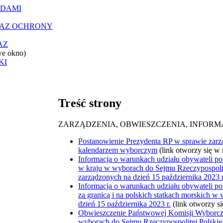
ĄDAMI
RAZ OCHRONY
AZ
we okno)
KI
Treść strony
ZARZĄDZENIA, OBWIESZCZENIA, INFORM
Postanowienie Prezydenta RP w sprawie zar
kalendarzem wyborczym
(link otworzy się w
Informacja o warunkach udziału obywateli 
w kraju w wyborach do Sejmu Rzeczypospolite
zarządzonych na dzień 15 października 2023 r
Informacja o warunkach udziału obywateli 
za granicą i na polskich statkach morskich 
dzień 15 października 2023 r.
(link otworzy s
Obwieszczenie Państwowej Komisji Wyborczej
wyborach do Sejmu Rzeczypospolitej Polskiej