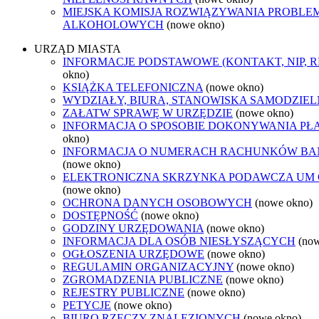
MIEJSKA KOMISJA ROZWIĄZYWANIA PROBL
ALKOHOLOWYCH
(nowe okno)
URZĄD MIASTA
INFORMACJE PODSTAWOWE (KONTAKT, NIP, 
okno)
KSIĄŻKA TELEFONICZNA
(nowe okno)
WYDZIAŁY, BIURA, STANOWISKA SAMODZIEL
ZAŁATW SPRAWĘ W URZĘDZIE
(nowe okno)
INFORMACJA O SPOSOBIE DOKONYWANIA PŁ
okno)
INFORMACJA O NUMERACH RACHUNKÓW B
(nowe okno)
ELEKTRONICZNA SKRZYNKA PODAWCZA UM
(nowe okno)
OCHRONA DANYCH OSOBOWYCH
(nowe okno)
DOSTĘPNOŚĆ
(nowe okno)
GODZINY URZĘDOWANIA
(nowe okno)
INFORMACJA DLA OSÓB NIESŁYSZĄCYCH
(no
OGŁOSZENIA URZĘDOWE
(nowe okno)
REGULAMIN ORGANIZACYJNY
(nowe okno)
ZGROMADZENIA PUBLICZNE
(nowe okno)
REJESTRY PUBLICZNE
(nowe okno)
PETYCJE
(nowe okno)
BIURO RZECZY ZNALEZIONYCH
(nowe okno)