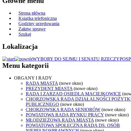
Główne menu
Strona główna
Książka telefoniczna
Godziny urzędowania
Załatw sprawę
Szukaj
Lokalizacja
WYBORY DO SEJMU I SENATU RZECZYPOSP
Menu kategorii
ORGANY I RADY
RADA MIASTA
(nowe okno)
PREZYDENT MIASTA
(nowe okno)
RADA I ZARZĄD OSIEDLA MACIEJKOWICE
(now
CHORZOWSKA RADA DZIAŁALNOŚCI POŻYTK
PUBLICZNEGO
(nowe okno)
CHORZOWSKA RADA SENIORÓW
(nowe okno)
POWIATOWA RADA RYNKU PRACY
(nowe okno)
MŁODZIEŻOWA RADA MIASTA
(nowe okno)
POWIATOWA SPOŁECZNA RADA DS. OSÓB
NIEPEŁNOSPRAWNYCH
(nowe okno)