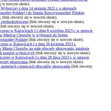
ię w nowym oknie).
yborczej z dnia 14 sierpnia 2023 r. o okręgach
itej Polskiej i do Senatu Rzeczypospolitej Polskiej
.
(link otworzy się w nowym oknie).
m ogólnokrajowego
(link otworzy się w nowym oknie).
(link otworzy się w nowym oknie).
zego w Katowicach I z dnia 8 września 2023 r. w sprawie
 w Mieście Chorzów w wyborach do Sejmu
ospolitej Polskiej
(link otworzy się w nowym oknie).
ego w Katowicach I z dnia 26 kwietnia 2023 r.
u Miasta Chorzów na stałe obwody głosowania, ustalenia
ch komisji wyborczych
(link otworzy się w nowym oknie).
zego w Katowicach I z dnia 28 lipca 2023 r. w sprawie
obwody głosowania
(link otworzy się w nowym oknie).
 numerach i granicach obwodów głosowania
(link otworzy