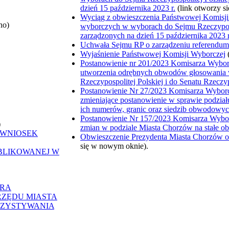
dzień 15 października 2023 r.
(link otworzy s
Wyciąg z obwieszczenia Państwowej Komisji W
no)
wyborczych w wyborach do Sejmu Rzeczypospol
zarządzonych na dzień 15 października 2023 r
Uchwała Sejmu RP o zarządzeniu referendu
Wyjaśnienie Państwowej Komisji Wyborczej
Postanowienie nr 201/2023 Komisarza Wyborc
utworzenia odrębnych obwodów głosowania
Rzeczypospolitej Polskiej i do Senatu Rzeczyp
Postanowienie Nr 27/2023 Komisarza Wyborcz
zmieniające postanowienie w sprawie podział
ich numerów, granic oraz siedzib obwodowy
Postanowienie Nr 157/2023 Komisarza Wyborc
)
zmian w podziale Miasta Chorzów na stałe 
 WNIOSEK
Obwieszczenie Prezydenta Miasta Chorzów o
się w nowym oknie).
UBLIKOWANEJ W
ORA
RZĘDU MIASTA
RZYSTYWANIA