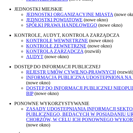
JEDNOSTKI MIEJSKIE
JEDNOSTKI ORGANIZACYJNE MIASTA
(nowe ok
JEDNOSTKI POWIATOWE
(nowe okno)
SPÓŁKI PRAWA HANDLOWEGO
(nowe okno)
KONTROLE, AUDYT, KONTROLA ZARZĄDCZA
KONTROLE WEWNĘTRZNE
(nowe okno)
KONTROLE ZEWNĘTRZNE
(nowe okno)
KONTROLA ZARZĄDCZA
(rozwiń)
AUDYT
(nowe okno)
DOSTĘP DO INFORMACJI PUBLICZNEJ
REJESTR UMÓW CYWILNO-PRAWNYCH
(rozwiń
INFORMACJA PUBLICZNA UDOSTĘPNIONA NA
(nowe okno)
DOSTĘP DO INFORMACJI PUBLICZNEJ NIEOP
BIP
(nowe okno)
PONOWNE WYKORZYSTYWANIE
ZASADY UDOSTĘPNIANIA INFORMACJI SEKT
PUBLICZNEGO, BĘDĄCYCH W POSIADANIU U
CHORZÓW, W CELU ICH PONOWNEGO WYKO
(nowe okno)