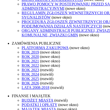
PRAWO POMOCY W POSTĘPOWANIU PRZED S
ADMINISTRACYJNYMI
(nowe okno)
REGULAMIN ZGŁOSZEŃ WEWNĘTRZNYCH O
SYGNALISTÓW
(nowe okno)
PROCEDURA ZGŁOSZEŃ ZEWNĘTRZNYCH OR
PODEJMOWANIA DZIAŁAŃ NASTĘPCZYCH
(no
ORGANY ADMINISTRACJI PUBLICZNEJ, ZWIĄZ
KOMUNALNE, ZWIĄZKI GMIN
(nowe okno)
ZAMÓWIENIA PUBLICZNE
PLATFORMA ZAKUPOWA
(nowe okno)
ROK 2019
(nowe okno)
ROK 2020
(nowe okno)
ROK 2021
(nowe okno)
ROK 2022
(nowe okno)
ROK 2023
(rozwiń)
ROK 2024
(rozwiń)
ROK 2025
(rozwiń)
ROK 2026
(rozwiń)
LATA 2008-2018
(rozwiń)
FINANSE I MAJĄTEK
BUDŻET MIASTA
(rozwiń)
PODATKI I OPŁATY
(nowe okno)
MAJĄTEK MIASTA
(nowe okno)