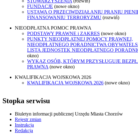
STOWARZYSZENIA
(rozwiń)
FUNDACJE
(nowe okno)
USTAWA O PRZECIWDZIAŁANIU PRANIU PIENI
FINANSOWANIU TERRORYZMU
(rozwiń)
NIEODPŁATNA POMOC PRAWNA
PODSTAWY PRAWNE i ZAKRES
(nowe okno)
PUNKTY NIEODPŁATNEJ POMOCY PRAWNEJ,
NIEODPŁATNEGO PORADNICTWA OBYWATELSK
LISTA JEDNOSTEK NIEODPŁATNEGO PORADN
okno)
WYKAZ OSÓB, KTÓRYM PRZYSŁUGUJE BEZP
PRAWNA
(nowe okno)
KWALIFIKACJA WOJSKOWA 2026
KWALIFIKACJA WOJSKOWA 2026
(nowe okno)
Stopka serwisu
Biuletyn informacji publicznej Urzędu Miasta Chorzów
Rejestr zmian
Instrukcja
Redakcja