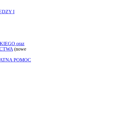
ĘDZY I
IEGO oraz
ICTWA
(nowe
ŁATNA POMOC