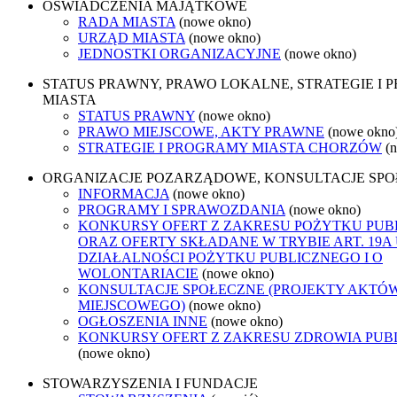
OŚWIADCZENIA MAJĄTKOWE
RADA MIASTA
(nowe okno)
URZĄD MIASTA
(nowe okno)
JEDNOSTKI ORGANIZACYJNE
(nowe okno)
STATUS PRAWNY, PRAWO LOKALNE, STRATEGIE I
MIASTA
STATUS PRAWNY
(nowe okno)
PRAWO MIEJSCOWE, AKTY PRAWNE
(nowe okno
STRATEGIE I PROGRAMY MIASTA CHORZÓW
(
ORGANIZACJE POZARZĄDOWE, KONSULTACJE SP
INFORMACJA
(nowe okno)
PROGRAMY I SPRAWOZDANIA
(nowe okno)
KONKURSY OFERT Z ZAKRESU POŻYTKU PUB
ORAZ OFERTY SKŁADANE W TRYBIE ART. 19A
DZIAŁALNOŚCI POŻYTKU PUBLICZNEGO I O
WOLONTARIACIE
(nowe okno)
KONSULTACJE SPOŁECZNE (PROJEKTY AKTÓ
MIEJSCOWEGO)
(nowe okno)
OGŁOSZENIA INNE
(nowe okno)
KONKURSY OFERT Z ZAKRESU ZDROWIA PUB
(nowe okno)
STOWARZYSZENIA I FUNDACJE