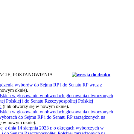
ACJE, POSTANOWIENIA
ządzenia wyborów do Sejmu RP i do Senatu RP wraz z
 nowym oknie).
polskich w głosowaniu w obwodach głosowania utworzonych
j Polskiej i do Senatu Rzeczypospolitej Polskiej
.
(link otworzy się w nowym oknie).
polskich w głosowaniu w obwodach głosowania utworzonych
w wyborach do Sejmu RP i do Senatu RP zarządzonych na
ię w nowym oknie).
 z dnia 14 sierpnia 2023 r. o okręgach wyborczych w
 i do Senatu Rzeczypospolitej Polskiej zarządzonych na