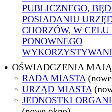
PUBLICZNEGO, BĘ
POSIADANIU URZĘ
CHORZÓW, W CELU 
PONOWNEGO
WYKORZYSTYWAN
OŚWIADCZENIA MAJ
RADA MIASTA
(nowe
URZĄD MIASTA
(now
JEDNOSTKI ORGAN
(nowe okno)