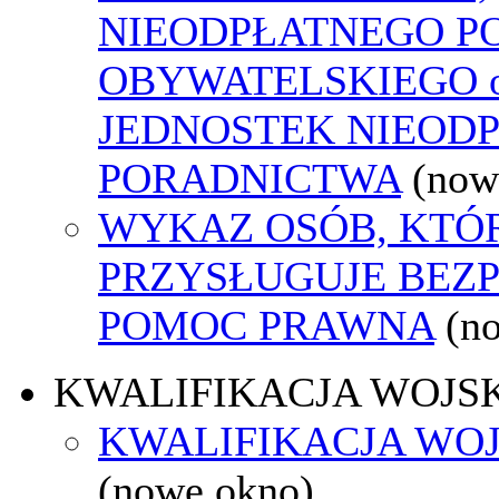
NIEODPŁATNEGO P
OBYWATELSKIEGO o
JEDNOSTEK NIEOD
PORADNICTWA
(now
WYKAZ OSÓB, KTÓ
PRZYSŁUGUJE BEZ
POMOC PRAWNA
(n
KWALIFIKACJA WOJS
KWALIFIKACJA WOJ
(nowe okno)