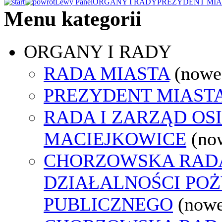
Lewy Panel
ORGANY I RADY
PREZYDENT MIA
Menu kategorii
ORGANY I RADY
RADA MIASTA
(nowe
PREZYDENT MIAST
RADA I ZARZĄD OS
MACIEJKOWICE
(no
CHORZOWSKA RAD
DZIAŁALNOŚCI PO
PUBLICZNEGO
(nowe