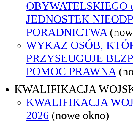
OBYWATELSKIEGO o
JEDNOSTEK NIEOD
PORADNICTWA
(now
WYKAZ OSÓB, KTÓ
PRZYSŁUGUJE BEZ
POMOC PRAWNA
(n
KWALIFIKACJA WOJS
KWALIFIKACJA WO
2026
(nowe okno)