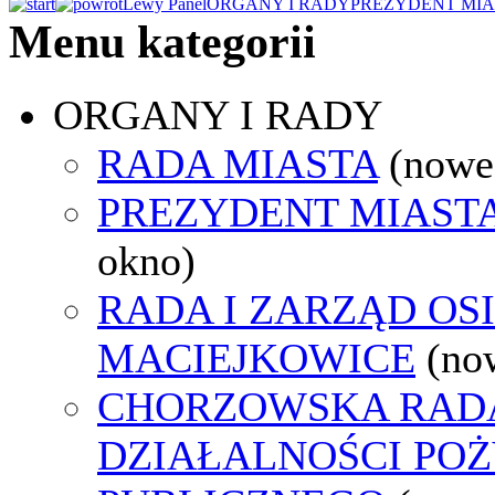
Lewy Panel
ORGANY I RADY
PREZYDENT MIA
Menu kategorii
ORGANY I RADY
RADA MIASTA
(nowe
PREZYDENT MIAST
okno)
RADA I ZARZĄD OS
MACIEJKOWICE
(no
CHORZOWSKA RAD
DZIAŁALNOŚCI PO