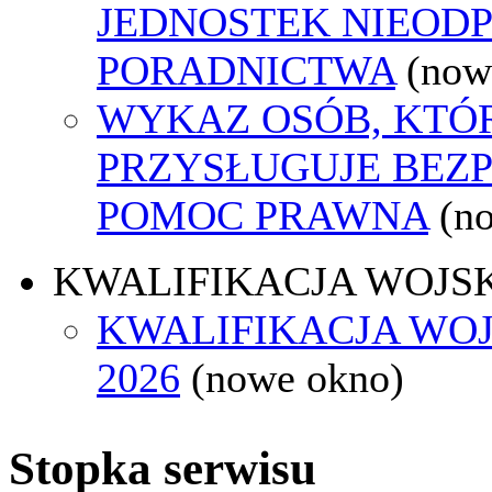
JEDNOSTEK NIEOD
PORADNICTWA
(now
WYKAZ OSÓB, KTÓ
PRZYSŁUGUJE BEZ
POMOC PRAWNA
(n
KWALIFIKACJA WOJS
KWALIFIKACJA WO
2026
(nowe okno)
Stopka serwisu