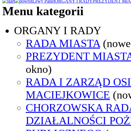
Lewy Panel
ORGANY I RADY
PREZYDENT MIA
Menu kategorii
ORGANY I RADY
RADA MIASTA
(nowe
PREZYDENT MIAST
okno)
RADA I ZARZĄD OS
MACIEJKOWICE
(no
CHORZOWSKA RAD
DZIAŁALNOŚCI PO