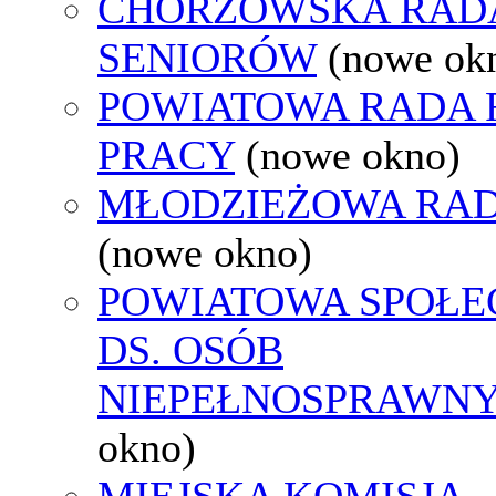
CHORZOWSKA RAD
SENIORÓW
(nowe ok
POWIATOWA RADA
PRACY
(nowe okno)
MŁODZIEŻOWA RAD
(nowe okno)
POWIATOWA SPOŁE
DS. OSÓB
NIEPEŁNOSPRAWN
okno)
MIEJSKA KOMISJA