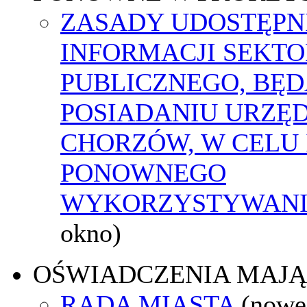
ZASADY UDOSTĘPN
INFORMACJI SEKT
PUBLICZNEGO, BĘ
POSIADANIU URZĘ
CHORZÓW, W CELU 
PONOWNEGO
WYKORZYSTYWAN
okno)
OŚWIADCZENIA MAJ
RADA MIASTA
(nowe