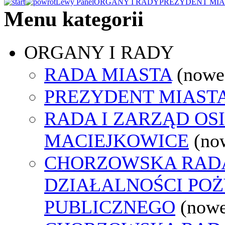
Lewy Panel
ORGANY I RADY
PREZYDENT MIA
Menu kategorii
ORGANY I RADY
RADA MIASTA
(nowe
PREZYDENT MIAST
RADA I ZARZĄD OS
MACIEJKOWICE
(no
CHORZOWSKA RAD
DZIAŁALNOŚCI PO
PUBLICZNEGO
(nowe