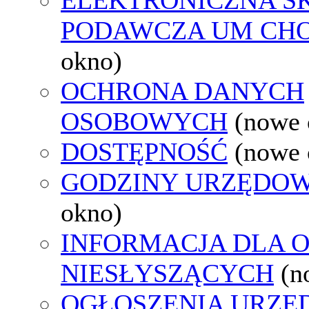
PODAWCZA UM CH
okno)
OCHRONA DANYCH
OSOBOWYCH
(nowe 
DOSTĘPNOŚĆ
(nowe 
GODZINY URZĘDOW
okno)
INFORMACJA DLA 
NIESŁYSZĄCYCH
(n
OGŁOSZENIA URZ