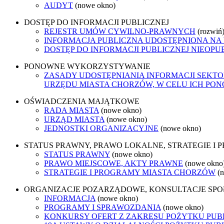
AUDYT
(nowe okno)
DOSTĘP DO INFORMACJI PUBLICZNEJ
REJESTR UMÓW CYWILNO-PRAWNYCH
(rozwiń
INFORMACJA PUBLICZNA UDOSTĘPNIONA NA
DOSTĘP DO INFORMACJI PUBLICZNEJ NIEOPU
PONOWNE WYKORZYSTYWANIE
ZASADY UDOSTĘPNIANIA INFORMACJI SEKT
URZĘDU MIASTA CHORZÓW, W CELU ICH P
OŚWIADCZENIA MAJĄTKOWE
RADA MIASTA
(nowe okno)
URZĄD MIASTA
(nowe okno)
JEDNOSTKI ORGANIZACYJNE
(nowe okno)
STATUS PRAWNY, PRAWO LOKALNE, STRATEGIE I
STATUS PRAWNY
(nowe okno)
PRAWO MIEJSCOWE, AKTY PRAWNE
(nowe okno
STRATEGIE I PROGRAMY MIASTA CHORZÓW
(
ORGANIZACJE POZARZĄDOWE, KONSULTACJE SP
INFORMACJA
(nowe okno)
PROGRAMY I SPRAWOZDANIA
(nowe okno)
KONKURSY OFERT Z ZAKRESU POŻYTKU PUBL