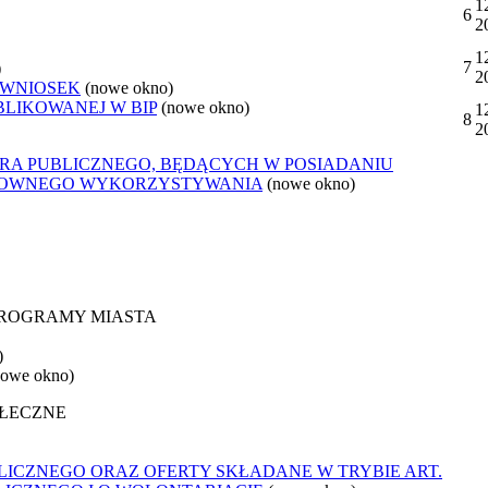
1
6
2
1
7
)
2
 WNIOSEK
(nowe okno)
BLIKOWANEJ W BIP
(nowe okno)
1
8
2
ORA PUBLICZNEGO, BĘDĄCYCH W POSIADANIU
ONOWNEGO WYKORZYSTYWANIA
(nowe okno)
 PROGRAMY MIASTA
)
nowe okno)
OŁECZNE
ICZNEGO ORAZ OFERTY SKŁADANE W TRYBIE ART.