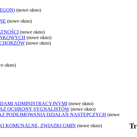
REGON)
(nowe okno)
NE
(nowe okno)
ATNOŚCI
(nowe okno)
ANKOWYCH
(nowe okno)
 CHORZÓW
(nowe okno)
we okno)
DAMI ADMINISTRACYJNYMI
(nowe okno)
AZ OCHRONY SYGNALISTÓW
(nowe okno)
Z PODEJMOWANIA DZIAŁAŃ NASTĘPCZYCH
(nowe
Tr
ZKI KOMUNALNE, ZWIĄZKI GMIN
(nowe okno)