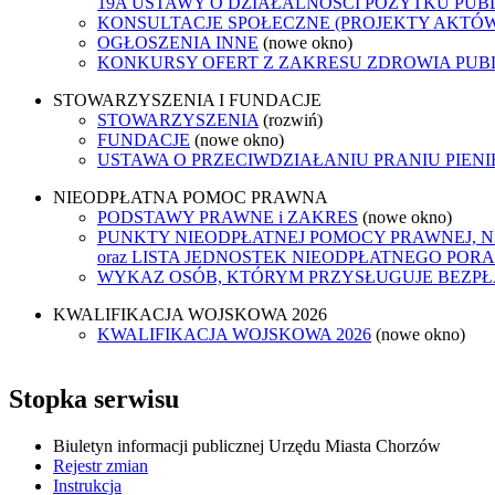
19A USTAWY O DZIAŁALNOŚCI POŻYTKU PUB
KONSULTACJE SPOŁECZNE (PROJEKTY AKTÓ
OGŁOSZENIA INNE
(nowe okno)
KONKURSY OFERT Z ZAKRESU ZDROWIA PUB
STOWARZYSZENIA I FUNDACJE
STOWARZYSZENIA
(rozwiń)
FUNDACJE
(nowe okno)
USTAWA O PRZECIWDZIAŁANIU PRANIU PIEN
NIEODPŁATNA POMOC PRAWNA
PODSTAWY PRAWNE i ZAKRES
(nowe okno)
PUNKTY NIEODPŁATNEJ POMOCY PRAWNEJ, 
oraz LISTA JEDNOSTEK NIEODPŁATNEGO POR
WYKAZ OSÓB, KTÓRYM PRZYSŁUGUJE BEZP
KWALIFIKACJA WOJSKOWA 2026
KWALIFIKACJA WOJSKOWA 2026
(nowe okno)
Stopka serwisu
Biuletyn informacji publicznej Urzędu Miasta Chorzów
Rejestr zmian
Instrukcja