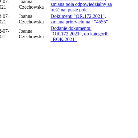
2-07-
Joanna
zmiana pola odpowiedzialny za
021
Czechowska
treść na: puste pole
2-07-
Joanna
Dokument: "OR.172.2021",
021
Czechowska
zmiana priorytetu na : "4555"
Dodanie dokumentu:
2-07-
Joanna
"OR.172.2021", do kategorii:
021
Czechowska
"ROK 2021"