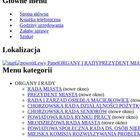
Główne menu
Strona główna
Książka telefoniczna
Godziny urzędowania
Załatw sprawę
Szukaj
Lokalizacja
Lewy Panel
ORGANY I RADY
PREZYDENT MIA
Menu kategorii
ORGANY I RADY
RADA MIASTA
(nowe okno)
PREZYDENT MIASTA
(nowe okno)
RADA I ZARZĄD OSIEDLA MACIEJKOWICE
(now
CHORZOWSKA RADA DZIAŁALNOŚCI POŻYTK
CHORZOWSKA RADA SENIORÓW
(nowe okno)
POWIATOWA RADA RYNKU PRACY
(nowe okno)
MŁODZIEŻOWA RADA MIASTA
(nowe okno)
POWIATOWA SPOŁECZNA RADA DS. OSÓB NI
MIEJSKA KOMISJA ROZWIĄZYWANIA PROB