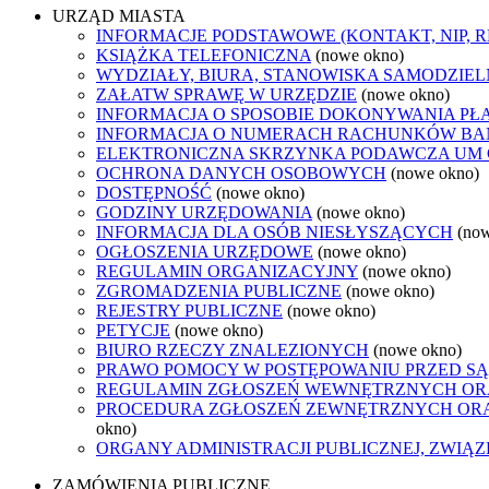
URZĄD MIASTA
INFORMACJE PODSTAWOWE (KONTAKT, NIP, 
KSIĄŻKA TELEFONICZNA
(nowe okno)
WYDZIAŁY, BIURA, STANOWISKA SAMODZIEL
ZAŁATW SPRAWĘ W URZĘDZIE
(nowe okno)
INFORMACJA O SPOSOBIE DOKONYWANIA PŁ
INFORMACJA O NUMERACH RACHUNKÓW B
ELEKTRONICZNA SKRZYNKA PODAWCZA UM
OCHRONA DANYCH OSOBOWYCH
(nowe okno)
DOSTĘPNOŚĆ
(nowe okno)
GODZINY URZĘDOWANIA
(nowe okno)
INFORMACJA DLA OSÓB NIESŁYSZĄCYCH
(no
OGŁOSZENIA URZĘDOWE
(nowe okno)
REGULAMIN ORGANIZACYJNY
(nowe okno)
ZGROMADZENIA PUBLICZNE
(nowe okno)
REJESTRY PUBLICZNE
(nowe okno)
PETYCJE
(nowe okno)
BIURO RZECZY ZNALEZIONYCH
(nowe okno)
PRAWO POMOCY W POSTĘPOWANIU PRZED SĄ
REGULAMIN ZGŁOSZEŃ WEWNĘTRZNYCH OR
PROCEDURA ZGŁOSZEŃ ZEWNĘTRZNYCH ORA
okno)
ORGANY ADMINISTRACJI PUBLICZNEJ, ZWIĄ
ZAMÓWIENIA PUBLICZNE