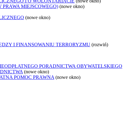
LICZNEGO I O WOLONTARIACIE
(nowe okno)
W PRAWA MIEJSCOWEGO)
(nowe okno)
LICZNEGO
(nowe okno)
IĘDZY I FINANSOWANIU TERRORYZMU
(rozwiń)
NIEODPŁATNEGO PORADNICTWA OBYWATELSKIEGO
ADNICTWA
(nowe okno)
ŁATNA POMOC PRAWNA
(nowe okno)