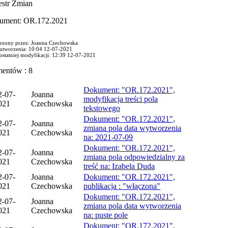
estr Zmian
ument: OR.172.2021
rzony przez: Joanna Czechowska
 utworzenia: 10:04 12-07-2021
ostatniej modyfikacji: 12:39 12-07-2021
mentów : 8
Dokument: "OR.172.2021",
2-07-
Joanna
modyfikacja treści pola
021
Czechowska
tekstowego
Dokument: "OR.172.2021",
2-07-
Joanna
zmiana pola data wytworzenia
021
Czechowska
na: 2021-07-09
Dokument: "OR.172.2021",
2-07-
Joanna
zmiana pola odpowiedzialny za
021
Czechowska
treść na: Izabela Duda
2-07-
Joanna
Dokument: "OR.172.2021",
021
Czechowska
publikacja : "włączona"
Dokument: "OR.172.2021",
2-07-
Joanna
zmiana pola data wytworzenia
021
Czechowska
na: puste pole
Dokument: "OR.172.2021",