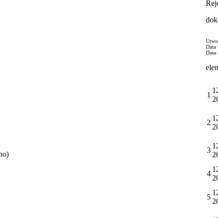
Rej
dok
Utwo
Data
Data 
ele
1
1
2
1
2
2
1
3
no)
2
1
4
2
1
5
2