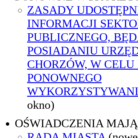
ZASADY UDOSTĘPN
INFORMACJI SEKT
PUBLICZNEGO, BĘ
POSIADANIU URZĘ
CHORZÓW, W CELU 
PONOWNEGO
WYKORZYSTYWAN
okno)
OŚWIADCZENIA MAJ
RADA MIASTA
(nowe