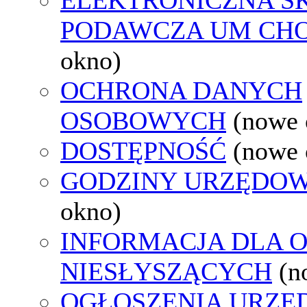
PODAWCZA UM CH
okno)
OCHRONA DANYCH
OSOBOWYCH
(nowe 
DOSTĘPNOŚĆ
(nowe 
GODZINY URZĘDOW
okno)
INFORMACJA DLA 
NIESŁYSZĄCYCH
(n
OGŁOSZENIA URZ