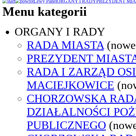
Lewy Panel
ORGANY I RADY
PREZYDENT MIA
Menu kategorii
ORGANY I RADY
RADA MIASTA
(nowe
PREZYDENT MIAST
RADA I ZARZĄD OS
MACIEJKOWICE
(no
CHORZOWSKA RAD
DZIAŁALNOŚCI PO
PUBLICZNEGO
(nowe