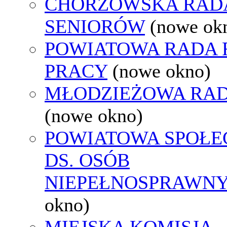
CHORZOWSKA RAD
SENIORÓW
(nowe ok
POWIATOWA RADA
PRACY
(nowe okno)
MŁODZIEŻOWA RAD
(nowe okno)
POWIATOWA SPOŁE
DS. OSÓB
NIEPEŁNOSPRAWN
okno)
MIEJSKA KOMISJA