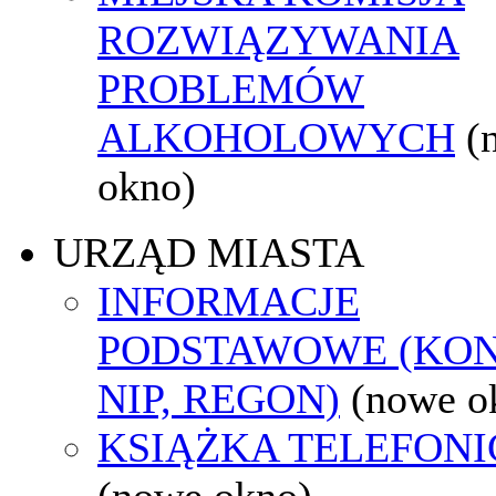
ROZWIĄZYWANIA
PROBLEMÓW
ALKOHOLOWYCH
(
okno)
URZĄD MIASTA
INFORMACJE
PODSTAWOWE (KON
NIP, REGON)
(nowe o
KSIĄŻKA TELEFON
(nowe okno)