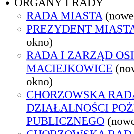
ORGANY I RADY
RADA MIASTA
(nowe
PREZYDENT MIAST
okno)
RADA I ZARZĄD OS
MACIEJKOWICE
(no
okno)
CHORZOWSKA RAD
DZIAŁALNOŚCI PO
PUBLICZNEGO
(nowe
CHORZOWSKA RAD