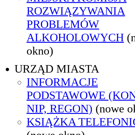
ROZWIĄZYWANIA
PROBLEMÓW
ALKOHOLOWYCH
(
okno)
URZĄD MIASTA
INFORMACJE
PODSTAWOWE (KON
NIP, REGON)
(nowe o
KSIĄŻKA TELEFON
(nowe okno)