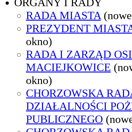
ORGANY I RADY
RADA MIASTA
(nowe
PREZYDENT MIAST
okno)
RADA I ZARZĄD OS
MACIEJKOWICE
(no
okno)
CHORZOWSKA RAD
DZIAŁALNOŚCI PO
PUBLICZNEGO
(nowe
CHORZOWSKA RAD