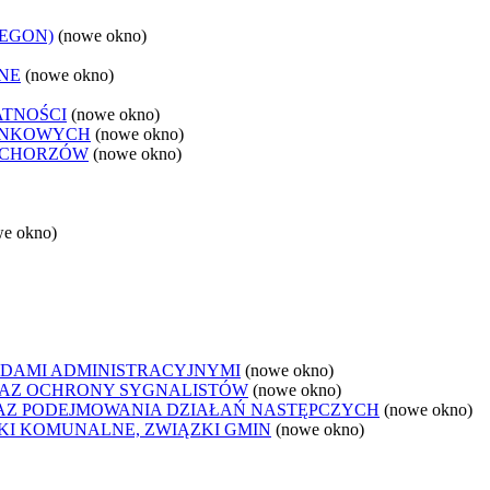
REGON)
(nowe okno)
NE
(nowe okno)
ATNOŚCI
(nowe okno)
ANKOWYCH
(nowe okno)
 CHORZÓW
(nowe okno)
we okno)
DAMI ADMINISTRACYJNYMI
(nowe okno)
AZ OCHRONY SYGNALISTÓW
(nowe okno)
Z PODEJMOWANIA DZIAŁAŃ NASTĘPCZYCH
(nowe okno)
ZKI KOMUNALNE, ZWIĄZKI GMIN
(nowe okno)