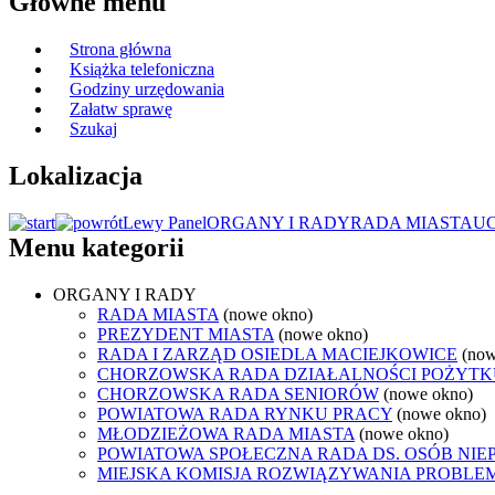
Główne menu
Strona główna
Książka telefoniczna
Godziny urzędowania
Załatw sprawę
Szukaj
Lokalizacja
Lewy Panel
ORGANY I RADY
RADA MIASTA
U
Menu kategorii
ORGANY I RADY
RADA MIASTA
(nowe okno)
PREZYDENT MIASTA
(nowe okno)
RADA I ZARZĄD OSIEDLA MACIEJKOWICE
(now
CHORZOWSKA RADA DZIAŁALNOŚCI POŻYTK
CHORZOWSKA RADA SENIORÓW
(nowe okno)
POWIATOWA RADA RYNKU PRACY
(nowe okno)
MŁODZIEŻOWA RADA MIASTA
(nowe okno)
POWIATOWA SPOŁECZNA RADA DS. OSÓB NI
MIEJSKA KOMISJA ROZWIĄZYWANIA PROB