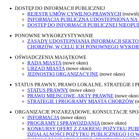
DOSTĘP DO INFORMACJI PUBLICZNEJ
REJESTR UMÓW CYWILNO-PRAWNYCH
(rozwiń
INFORMACJA PUBLICZNA UDOSTĘPNIONA NA
DOSTĘP DO INFORMACJI PUBLICZNEJ NIEOPU
PONOWNE WYKORZYSTYWANIE
ZASADY UDOSTĘPNIANIA INFORMACJI SEKT
CHORZÓW, W CELU ICH PONOWNEGO WYKO
OŚWIADCZENIA MAJĄTKOWE
RADA MIASTA
(nowe okno)
URZĄD MIASTA
(nowe okno)
JEDNOSTKI ORGANIZACYJNE
(nowe okno)
STATUS PRAWNY, PRAWO LOKALNE, STRATEGIE I
STATUS PRAWNY
(nowe okno)
PRAWO MIEJSCOWE, AKTY PRAWNE
(nowe okno
STRATEGIE I PROGRAMY MIASTA CHORZÓW
(
ORGANIZACJE POZARZĄDOWE, KONSULTACJE SP
INFORMACJA
(nowe okno)
PROGRAMY I SPRAWOZDANIA
(nowe okno)
KONKURSY OFERT Z ZAKRESU POŻYTKU PUBL
DZIAŁALNOŚCI POŻYTKU PUBLICZNEGO I O 