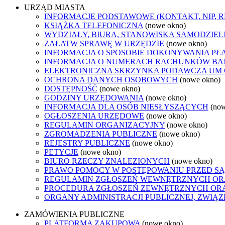
URZĄD MIASTA
INFORMACJE PODSTAWOWE (KONTAKT, NIP, 
KSIĄŻKA TELEFONICZNA
(nowe okno)
WYDZIAŁY, BIURA, STANOWISKA SAMODZIEL
ZAŁATW SPRAWĘ W URZĘDZIE
(nowe okno)
INFORMACJA O SPOSOBIE DOKONYWANIA PŁ
INFORMACJA O NUMERACH RACHUNKÓW B
ELEKTRONICZNA SKRZYNKA PODAWCZA UM
OCHRONA DANYCH OSOBOWYCH
(nowe okno)
DOSTĘPNOŚĆ
(nowe okno)
GODZINY URZĘDOWANIA
(nowe okno)
INFORMACJA DLA OSÓB NIESŁYSZĄCYCH
(no
OGŁOSZENIA URZĘDOWE
(nowe okno)
REGULAMIN ORGANIZACYJNY
(nowe okno)
ZGROMADZENIA PUBLICZNE
(nowe okno)
REJESTRY PUBLICZNE
(nowe okno)
PETYCJE
(nowe okno)
BIURO RZECZY ZNALEZIONYCH
(nowe okno)
PRAWO POMOCY W POSTĘPOWANIU PRZED SĄ
REGULAMIN ZGŁOSZEŃ WEWNĘTRZNYCH OR
PROCEDURA ZGŁOSZEŃ ZEWNĘTRZNYCH ORA
ORGANY ADMINISTRACJI PUBLICZNEJ, ZWIĄ
ZAMÓWIENIA PUBLICZNE
PLATFORMA ZAKUPOWA
(nowe okno)