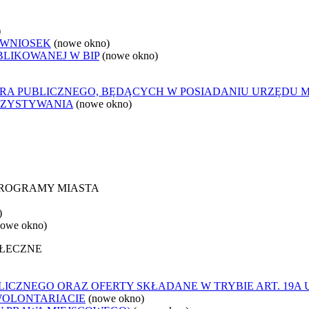
)
 WNIOSEK
(nowe okno)
BLIKOWANEJ W BIP
(nowe okno)
ORA PUBLICZNEGO, BĘDĄCYCH W POSIADANIU URZĘDU 
RZYSTYWANIA
(nowe okno)
 PROGRAMY MIASTA
)
nowe okno)
OŁECZNE
ICZNEGO ORAZ OFERTY SKŁADANE W TRYBIE ART. 19A 
WOLONTARIACIE
(nowe okno)