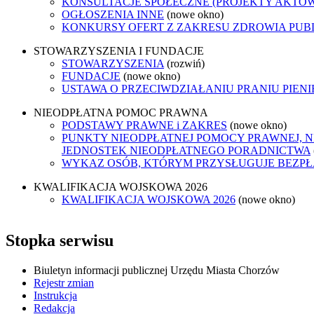
KONSULTACJE SPOŁECZNE (PROJEKTY AKTÓ
OGŁOSZENIA INNE
(nowe okno)
KONKURSY OFERT Z ZAKRESU ZDROWIA PUB
STOWARZYSZENIA I FUNDACJE
STOWARZYSZENIA
(rozwiń)
FUNDACJE
(nowe okno)
USTAWA O PRZECIWDZIAŁANIU PRANIU PIEN
NIEODPŁATNA POMOC PRAWNA
PODSTAWY PRAWNE i ZAKRES
(nowe okno)
PUNKTY NIEODPŁATNEJ POMOCY PRAWNEJ, N
JEDNOSTEK NIEODPŁATNEGO PORADNICTWA
WYKAZ OSÓB, KTÓRYM PRZYSŁUGUJE BEZP
KWALIFIKACJA WOJSKOWA 2026
KWALIFIKACJA WOJSKOWA 2026
(nowe okno)
Stopka serwisu
Biuletyn informacji publicznej Urzędu Miasta Chorzów
Rejestr zmian
Instrukcja
Redakcja