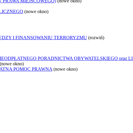
W PRAWA MIEJSCOWEGO)
(nowe okno)
LICZNEGO
(nowe okno)
IĘDZY I FINANSOWANIU TERRORYZMU
(rozwiń)
IEODPŁATNEGO PORADNICTWA OBYWATELSKIEGO oraz L
(nowe okno)
ŁATNA POMOC PRAWNA
(nowe okno)