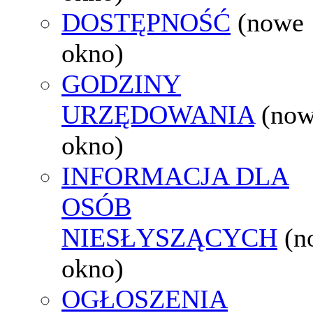
DOSTĘPNOŚĆ
(nowe
okno)
GODZINY
URZĘDOWANIA
(no
okno)
INFORMACJA DLA
OSÓB
NIESŁYSZĄCYCH
(n
okno)
OGŁOSZENIA