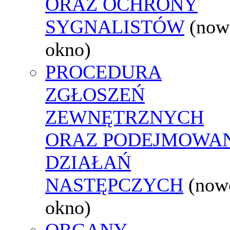
ORAZ OCHRONY
SYGNALISTÓW
(now
okno)
PROCEDURA
ZGŁOSZEŃ
ZEWNĘTRZNYCH
ORAZ PODEJMOWA
DZIAŁAŃ
NASTĘPCZYCH
(now
okno)
ORGANY