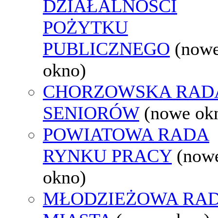
DZIAŁALNOŚCI
POŻYTKU
PUBLICZNEGO
(now
okno)
CHORZOWSKA RAD
SENIORÓW
(nowe ok
POWIATOWA RADA
RYNKU PRACY
(now
okno)
MŁODZIEŻOWA RA