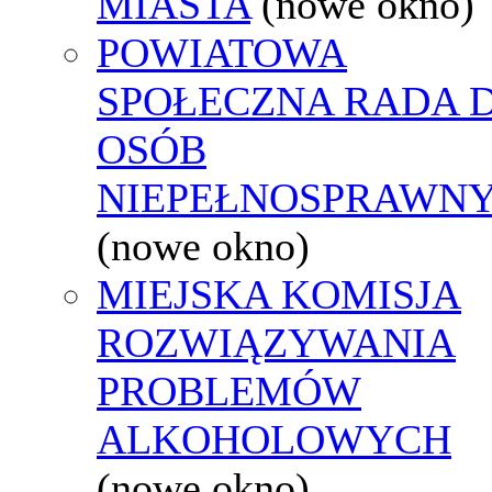
MIASTA
(nowe okno)
POWIATOWA
SPOŁECZNA RADA D
OSÓB
NIEPEŁNOSPRAWN
(nowe okno)
MIEJSKA KOMISJA
ROZWIĄZYWANIA
PROBLEMÓW
ALKOHOLOWYCH
(nowe okno)