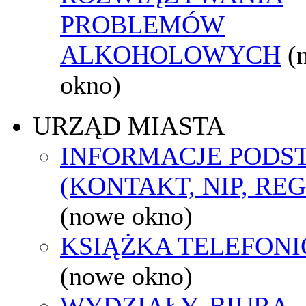
PROBLEMÓW
ALKOHOLOWYCH
(
okno)
URZĄD MIASTA
INFORMACJE POD
(KONTAKT, NIP, RE
(nowe okno)
KSIĄŻKA TELEFON
(nowe okno)
WYDZIAŁY, BIURA,