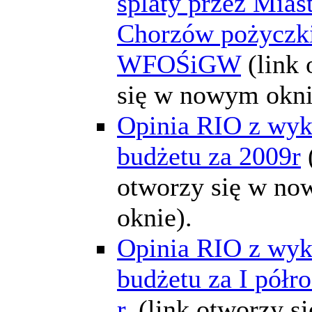
splaty przez Mias
Chorzów pożyczki
WFOŚiGW
(link
się w nowym okni
Opinia RIO z wyk
budżetu za 2009r
otworzy się w n
oknie).
Opinia RIO z wyk
budżetu za I półr
r.
(link otworzy s