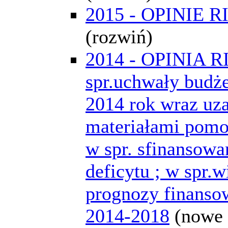
2015 - OPINIE R
(rozwiń)
2014 - OPINIA R
spr.uchwały budż
2014 rok wraz uz
materiałami pomo
w spr. sfinansowa
deficytu ; w spr.w
prognozy finansow
2014-2018
(nowe