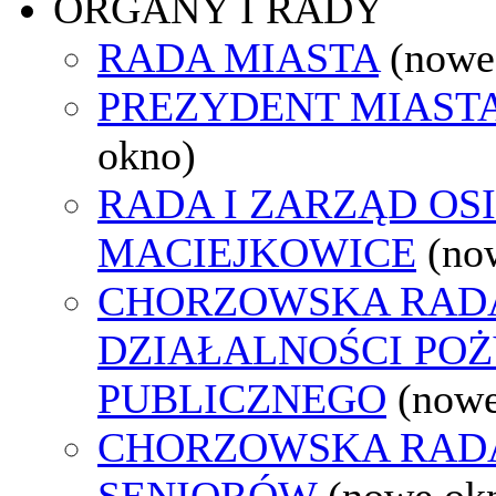
ORGANY I RADY
RADA MIASTA
(nowe
PREZYDENT MIAST
okno)
RADA I ZARZĄD OS
MACIEJKOWICE
(no
CHORZOWSKA RAD
DZIAŁALNOŚCI PO
PUBLICZNEGO
(nowe
CHORZOWSKA RAD
SENIORÓW
(nowe ok