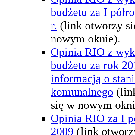
budżetu za I półr
r.
(link otworzy s
nowym oknie).
Opinia RIO z wyk
budżetu za rok 20
informacją o stan
komunalnego
(li
się w nowym okni
Opinia RIO za I p
2009
(link otworz