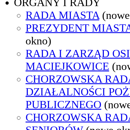
ORGANY I RADY
RADA MIASTA
(nowe
PREZYDENT MIAST
okno)
RADA I ZARZĄD OS
MACIEJKOWICE
(no
CHORZOWSKA RAD
DZIAŁALNOŚCI PO
PUBLICZNEGO
(nowe
CHORZOWSKA RAD
SENIORÓW
(nowe ok