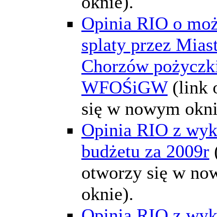
oknie).
Opinia RIO o moż
splaty przez Mias
Chorzów pożyczki
WFOŚiGW
(link
się w nowym okni
Opinia RIO z wyk
budżetu za 2009r
otworzy się w n
oknie).
Opinia RIO z wyk